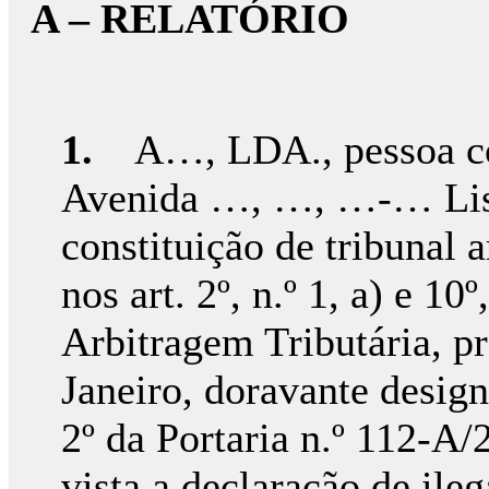
A – RELATÓRIO
1.
A…, LDA., pessoa col
Avenida …, …, …-… Lisb
constituição de tribunal a
nos art. 2º, n.º 1, a) e 1
Arbitragem Tributária, p
Janeiro, doravante desig
2º da Portaria n.º 112-A
vista a declaração de ile