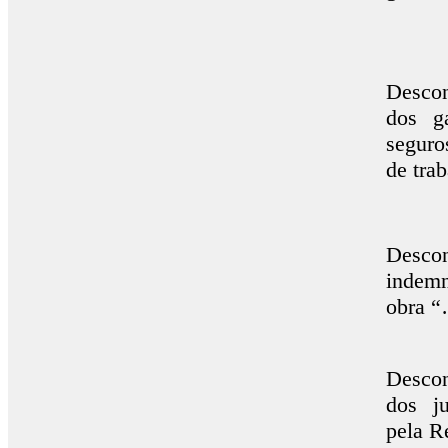
Descon
dos g
seguro
de tra
Desco
indem
obra 
Descon
dos j
pela R