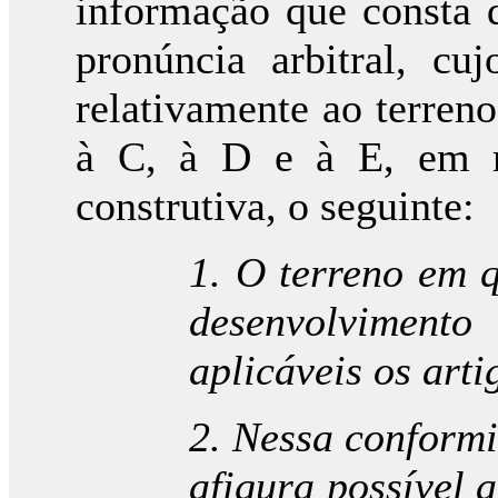
informação que consta 
pronúncia arbitral, c
relativamente ao terren
à C, à D e à E, em re
construtiva, o seguinte:
1. O terreno em 
desenvolvimento
aplicáveis os art
2. Nessa conformi
afigura possível 