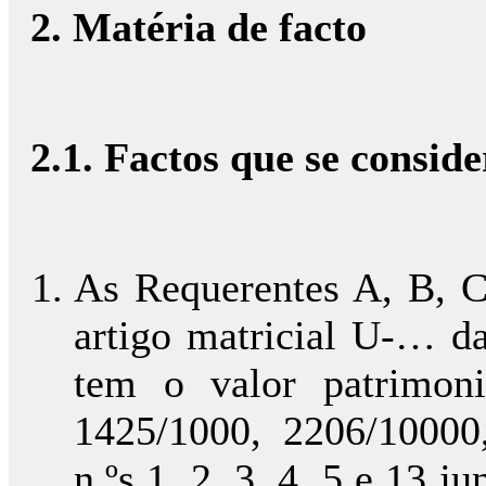
2. Matéria de facto
2.1. Factos que se consi
As Requerentes A, B, C
artigo matricial U-… d
tem o valor patrimoni
1425/1000, 2206/10000
n.ºs 1, 2, 3. 4, 5 e 13 j