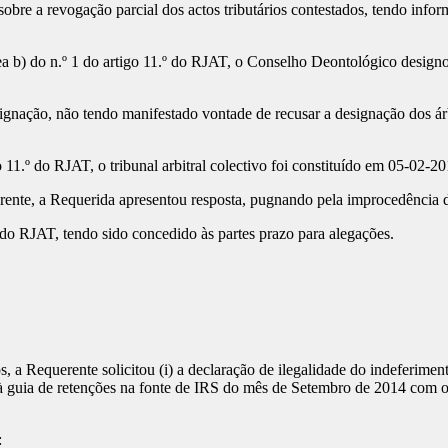
 sobre a revogação parcial dos actos tributários contestados, tendo i
nea b) do n.º 1 do artigo 11.º do RJAT, o Conselho Deontológico designou
nação, não tendo manifestado vontade de recusar a designação dos árbitr
11.º do RJAT, o tribunal arbitral colectivo foi constituído em 05-02-20
erente, a Requerida apresentou resposta, pugnando pela improcedência 
 do RJAT, tendo sido concedido às partes prazo para alegações.
, a Requerente solicitou (i) a declaração de ilegalidade do indeferimen
à guia de retenções na fonte de IRS do mês de Setembro de 2014 com o 
: