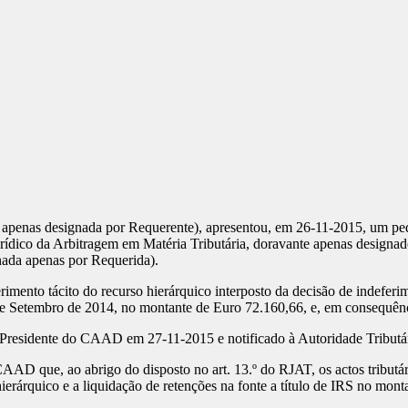
as designada por Requerente), apresentou, em 26-11-2015, um pedido 
Jurídico da Arbitragem em Matéria Tributária, doravante apenas desig
nada apenas por Requerida).
erimento tácito do recurso hierárquico interposto da decisão de indefer
de Setembro de 2014, no montante de Euro 72.160,66, e, em consequênci
mo. Presidente do CAAD em 27-11-2015 e notificado à Autoridade Tribut
AD que, ao abrigo do disposto no art. 13.º do RJAT, os actos tributári
erárquico e a liquidação de retenções na fonte a título de IRS no mon