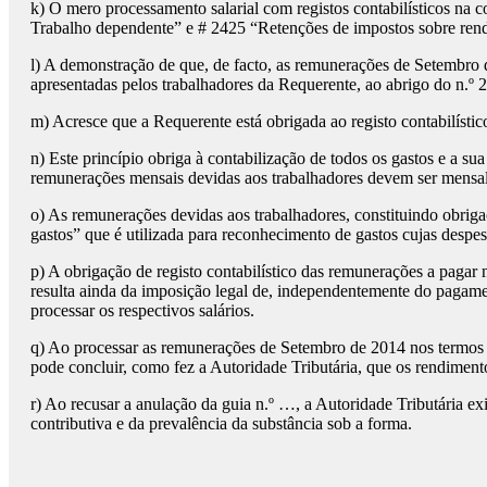
k) O mero processamento salarial com registos contabilísticos na
Trabalho dependente” e # 2425 “Retenções de impostos sobre rend
l) A demonstração de que, de facto, as remunerações de Setembro 
apresentadas pelos trabalhadores da Requerente, ao abrigo do n.º 
m) Acresce que a Requerente está obrigada ao registo contabilísti
n) Este princípio obriga à contabilização de todos os gastos e a 
remunerações mensais devidas aos trabalhadores devem ser mensalm
o) As remunerações devidas aos trabalhadores, constituindo obrig
gastos” que é utilizada para reconhecimento de gastos cujas despe
p) A obrigação de registo contabilístico das remunerações a paga
resulta ainda da imposição legal de, independentemente do pagamen
processar os respectivos salários.
q) Ao processar as remunerações de Setembro de 2014 nos termos de
pode concluir, como fez a Autoridade Tributária, que os rendiment
r) Ao recusar a anulação da guia n.º …, a Autoridade Tributária 
contributiva e da prevalência da substância sob a forma.