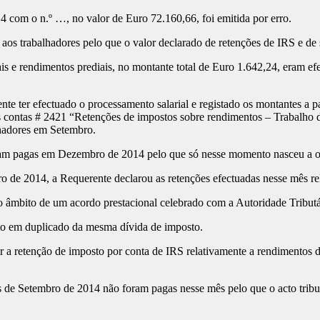
4 com o n.º …, no valor de Euro 72.160,66, foi emitida por erro.
os trabalhadores pelo que o valor declarado de retenções de IRS e de 
ais e rendimentos prediais, no montante total de Euro 1.642,24, eram ef
nte ter efectuado o processamento salarial e registado os montantes a
 nas contas # 2421 “Retenções de impostos sobre rendimentos – Trabalh
lhadores em Setembro.
ram pagas em Dezembro de 2014 pelo que só nesse momento nasceu a ob
ro de 2014, a Requerente declarou as retenções efectuadas nesse mês r
o âmbito de um acordo prestacional celebrado com a Autoridade Tributá
nto em duplicado da mesma dívida de imposto.
uar a retenção de imposto por conta de IRS relativamente a rendimento
s de Setembro de 2014 não foram pagas nesse mês pelo que o acto tribut