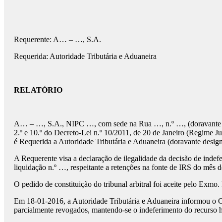
Requerente: A… – …, S.A.
Requerida: Autoridade Tributária e Aduaneira
RELATÓRIO
A… – …, S.A., NIPC …, com sede na Rua …, n.º …, (doravante apen
2.º e 10.º do Decreto-Lei n.º 10/2011, de 20 de Janeiro (Regime 
é Requerida a Autoridade Tributária e Aduaneira (doravante desig
A Requerente visa a declaração de ilegalidade da decisão de indef
liquidação n.º …, respeitante a retenções na fonte de IRS do mês 
O pedido de constituição do tribunal arbitral foi aceite pelo Ex
Em 18-01-2016, a Autoridade Tributária e Aduaneira informou o CA
parcialmente revogados, mantendo-se o indeferimento do recurso hi