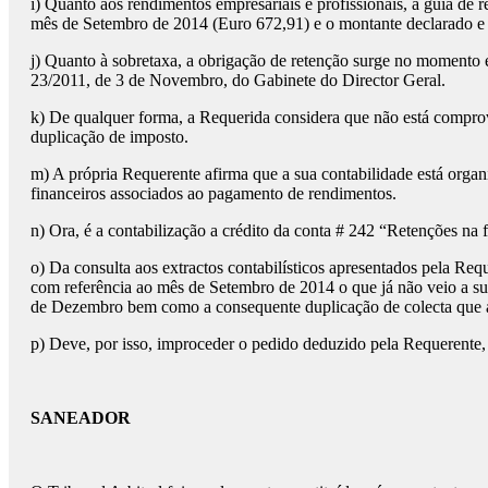
i) Quanto aos rendimentos empresariais e profissionais, a guia de 
mês de Setembro de 2014 (Euro 672,91) e o montante declarado e 
j) Quanto à sobretaxa, a obrigação de retenção surge no momento 
23/2011, de 3 de Novembro, do Gabinete do Director Geral.
k) De qualquer forma, a Requerida considera que não está compr
duplicação de imposto.
m) A própria Requerente afirma que a sua contabilidade está org
financeiros associados ao pagamento de rendimentos.
n) Ora, é a contabilização a crédito da conta # 242 “Retenções na 
o) Da consulta aos extractos contabilísticos apresentados pela Req
com referência ao mês de Setembro de 2014 o que já não veio a s
de Dezembro bem como a consequente duplicação de colecta que 
p) Deve, por isso, improceder o pedido deduzido pela Requerente, 
SANEADOR