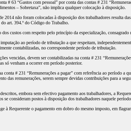
 conta # 63 “Gastos com pessoal” por conta das contas # 231 “Remunera
imentos – Sobretaxa”, não implica qualquer colocação à disposição.
de 2014 não foram colocadas à disposição dos trabalhadores resulta das
2 do art. 394.º do Código do Trabalho.
co dos custos com respeito pelo princípio da especialização, consagrad
sua imputação ao período de tributação a que respeitam, independentem
ente contabilizadas, no correspondente período de tributação.
ações vencidas, devem ser contabilizadas na conta # 231 “Remuneraçõe
sas só venham a ocorrer em período posterior.
r na conta # 231 “Remunerações a pagar” com referência ao período a 
to das remunerações, serem sempre devidas contribuições para a seguran
scritos, embora sem efectivo pagamento aos trabalhadores, a Requerent
os se consideram postos à disposição dos trabalhadores naquele período
exige à Requerente o pagamento em dobro do mesmo imposto, em flagrant