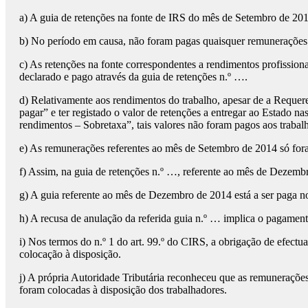
a) A guia de retenções na fonte de IRS do mês de Setembro de 201
b) No período em causa, não foram pagas quaisquer remunerações a
c) As retenções na fonte correspondentes a rendimentos profission
declarado e pago através da guia de retenções n.º ….
d) Relativamente aos rendimentos do trabalho, apesar de a Requere
pagar” e ter registado o valor de retenções a entregar ao Estado
rendimentos – Sobretaxa”, tais valores não foram pagos aos traba
e) As remunerações referentes ao mês de Setembro de 2014 só fo
f) Assim, na guia de retenções n.º …, referente ao mês de Dezemb
g) A guia referente ao mês de Dezembro de 2014 está a ser paga n
h) A recusa de anulação da referida guia n.º … implica o pagame
i) Nos termos do n.º 1 do art. 99.º do CIRS, a obrigação de efect
colocação à disposição.
j) A própria Autoridade Tributária reconheceu que as remuneraçõe
foram colocadas à disposição dos trabalhadores.