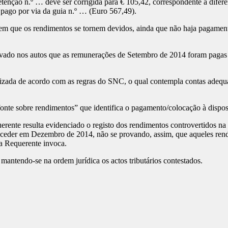
retenção n.º … deve ser corrigida para € 105,42, correspondente à dife
pago por via da guia n.º … (Euro 567,49).
em que os rendimentos se tornem devidos, ainda que não haja pagamento 
ovado nos autos que as remunerações de Setembro de 2014 foram paga
anizada de acordo com as regras do SNC, o qual contempla contas adequ
fonte sobre rendimentos” que identifica o pagamento/colocação à dispos
uerente resulta evidenciado o registo dos rendimentos controvertidos n
uceder em Dezembro de 2014, não se provando, assim, que aqueles ren
a Requerente invoca.
mantendo-se na ordem jurídica os actos tributários contestados.