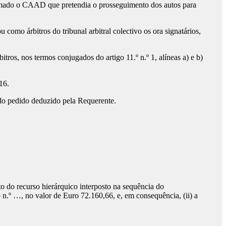
nformado o CAAD que pretendia o prosseguimento dos autos para
 como árbitros do tribunal arbitral colectivo os ora signatários,
os, nos termos conjugados do artigo 11.º n.º 1, alíneas a) e b)
16.
do pedido deduzido pela Requerente.
to do recurso hierárquico interposto na sequência do
n.º …, no valor de Euro 72.160,66, e, em consequência, (ii) a