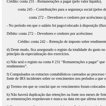
Crédito: conta 231 - Remunerações a pagar (pelo valor líquido),
conta 245 – Contribuições para a segurança social (pelos de
conta 272 – Devedores e credores por acréscimos (
- No período em que o salário foi pago/colocado à disposição (flux
Débito: conta 272 – Devedores e credores por acréscimos
Crédito: conta 242 – Retenção de imposto sobre rendiment
d) Deste modo, fica assegurado o registo da totalidade do gasto
princípio da especialização dos exercícios.
e) Não será o registo na conta # 231 “Remunerações a pagar” que c
rendimentos”.
f) Compulsados os extractos contabilísticos carreados ao processo
fonte de IRS incidentes sobre os vencimentos nos períodos a que 
g) Termos em que se conclui que os vencimentos foram colocados à
h) Não haverá duplicação das retenções na fonte nos meses de Se
as remunerações respeitavam e nunca na data em que afirma terem 