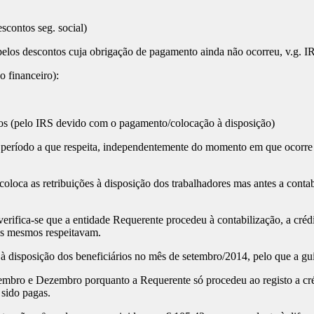
scontos seg. social)
pelos descontos cuja obrigação de pagamento ainda não ocorreu, v.g. I
o financeiro):
os (pelo IRS devido com o pagamento/colocação à disposição)
 no período a que respeita, independentemente do momento em que ocor
oloca as retribuições à disposição dos trabalhadores mas antes a contab
 verifica-se que a entidade Requerente procedeu à contabilização, a cré
os mesmos respeitavam.
 disposição dos beneficiários no mês de setembro/2014, pelo que a gui
tembro e Dezembro porquanto a Requerente só procedeu ao registo a c
sido pagas.