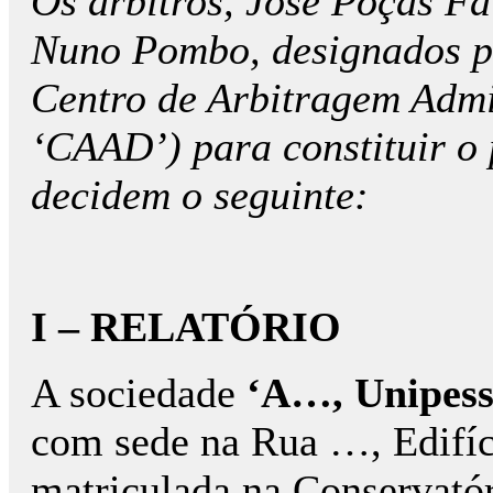
Os árbitros, José Poças Fa
Nuno Pombo, designados p
Centro de Arbitragem Admi
‘CAAD’) para constituir o 
decidem o seguinte:
I – RELATÓRIO
A sociedade
‘A…, Unipess
com sede na Rua …, Edif
matriculada na Conservató