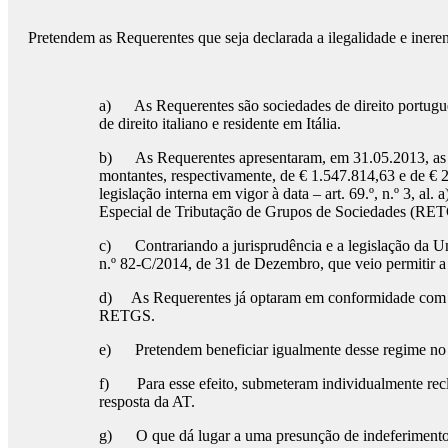
Pretendem as Requerentes que seja declarada a ilegalidade e iner
a) As Requerentes são sociedades de direito portuguê
de direito italiano e residente em Itália.
b) As Requerentes apresentaram, em 31.05.2013, as D
montantes, respectivamente, de € 1.547.814,63 e de € 2
legislação interna em vigor à data – art. 69.º, n.º 3,
Especial de Tributação de Grupos de Sociedades (RETGS
c) Contrariando a jurisprudência e a legislação da Un
n.º 82-C/2014, de 31 de Dezembro, que veio permitir a 
d) As Requerentes já optaram em conformidade com o d
RETGS.
e) Pretendem beneficiar igualmente desse regime no q
f) Para esse efeito, submeteram individualmente reclam
resposta da AT.
g) O que dá lugar a uma presunção de indeferimento tác