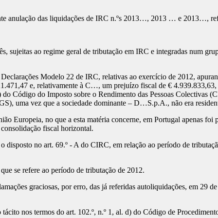
ente anulação das liquidações de IRC n.ºs 2013…, 2013 … e 2013…, ref
s, sujeitas ao regime geral de tributação em IRC e integradas num 
eclarações Modelo 22 de IRC, relativas ao exercício de 2012, apuran
1.471,47 e, relativamente à C…, um prejuízo fiscal de € 4.939.833,63, 
 al. a) do Código do Imposto sobre o Rendimento das Pessoas Colectivas 
), uma vez que a sociedade dominante – D…S.p.A., não era residente em
ião Europeia, no que a esta matéria concerne, em Portugal apenas foi 
consolidação fiscal horizontal.
isposto no art. 69.º - A do CIRC, em relação ao período de tributaçã
ue se refere ao período de tributação de 2012.
ações graciosas, por erro, das já referidas autoliquidações, em 29 de 
ito nos termos do art. 102.º, n.º 1, al. d) do Código de Procedimento