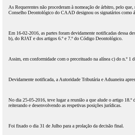
As Requerentes não procederam à nomeação de árbitro, pelo que, nos
Conselho Deontológico do CAAD designou os signatários como árbit
Em 16-02-2016, as partes foram devidamente notificadas dessa desig
b), do RJAT e dos artigos 6.º e 7.º do Código Deontológico.
Assim, em conformidade com o preceituado na alínea c) do n.º 1 do
Devidamente notificada, a Autoridade Tributária e Aduaneira apr
No dia 25-05-2016, teve lugar a reunião a que alude o artigo 18.º
reiterando e desenvolvendo as respetivas posições jurídicas.
Foi fixado o dia 31 de Julho para a prolação da decisão final.