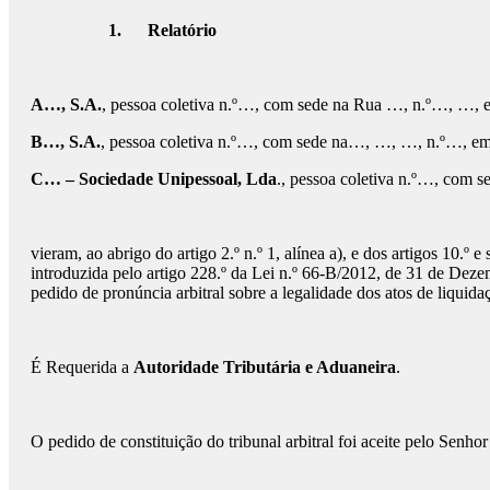
1.
Relatório
A…, S.A.
, pessoa coletiva n.º…, com sede na Rua …, n.º…, …, e
B…, S.A.
, pessoa coletiva n.º…, com sede na…, …, …, n.º…, em 
C… – Sociedade Unipessoal, Lda
., pessoa coletiva n.º…, com 
vieram, ao abrigo do artigo 2.º n.º 1, alínea a), e dos artigos 10.
introduzida pelo artigo 228.º da Lei n.º 66-B/2012, de 31 de Deze
pedido de pronúncia arbitral sobre a legalidade dos atos de liqu
É Requerida a
Autoridade Tributária e Aduaneira
.
O pedido de constituição do tribunal arbitral foi aceite pelo Se