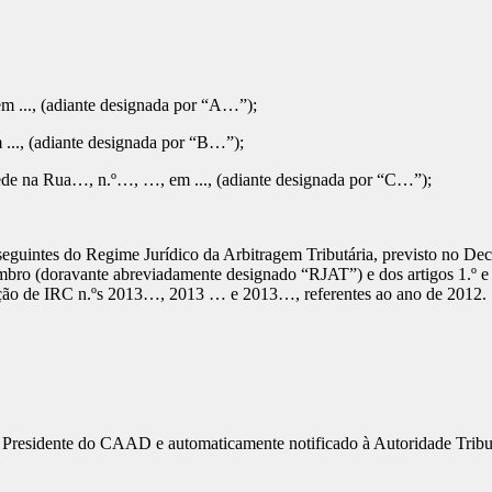
m ..., (adiante designada por “A…”);
..., (adiante designada por “B…”);
sede na Rua…, n.º…, …, em ..., (adiante designada por “C…”);
º e seguintes do Regime Jurídico da Arbitragem Tributária, previsto no D
mbro (doravante abreviadamente designado “RJAT”) e dos artigos 1.º e 
idação de IRC n.ºs 2013…, 2013 … e 2013…, referentes ao ano de 2012.
nhor Presidente do CAAD e automaticamente notificado à Autoridade Trib