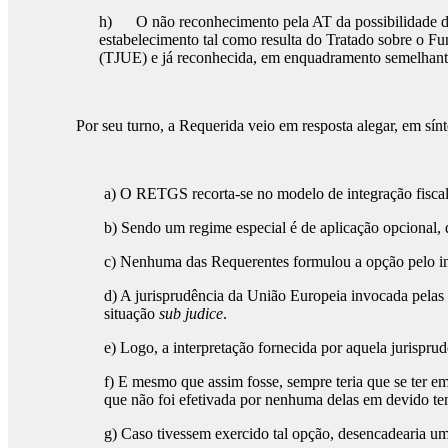
h) O não reconhecimento pela AT da possibilidade de 
estabelecimento tal como resulta do Tratado sobre o F
(TJUE) e já reconhecida, em enquadramento semelhant
Por seu turno, a Requerida veio em resposta alegar, em sínt
a) O RETGS recorta-se no modelo de integração fiscal 
b) Sendo um regime especial é de aplicação opcional,
c) Nenhuma das Requerentes formulou a opção pelo iní
d) A jurisprudência da União Europeia invocada pelas R
situação
sub judice
.
e) Logo, a interpretação fornecida por aquela jurispru
f) E mesmo que assim fosse, sempre teria que se ter
que não foi efetivada por nenhuma delas em devido t
g) Caso tivessem exercido tal opção, desencadearia uma