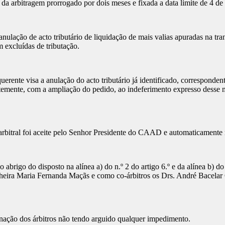
 da arbitragem prorrogado por dois meses e fixada a data limite de 4 de
 anulação de acto tributário de liquidação de mais valias apuradas na tr
m excluídas de tributação.
rente visa a anulação do acto tributário já identificado, corresponde
entemente, com a ampliação do pedido, ao indeferimento expresso desse
 arbitral foi aceite pelo Senhor Presidente do CAAD e automaticamente 
abrigo do disposto na alínea a) do n.º 2 do artigo 6.º e da alínea b) d
heira Maria Fernanda Maçãs e como co-árbitros os Drs. André Bacelar 
gnação dos árbitros não tendo arguido qualquer impedimento.