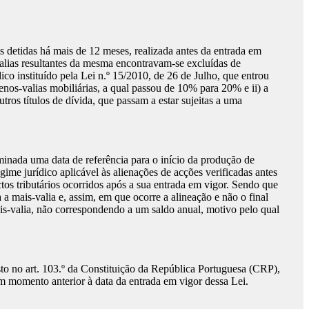
es detidas há mais de 12 meses, realizada antes da entrada em
valias resultantes da mesma encontravam-se excluídas de
dico instituído pela Lei n.º 15/2010, de 26 de Julho, que entrou
enos-valias mobiliárias, a qual passou de 10% para 20% e ii) a
ros títulos de dívida, que passam a estar sujeitas a uma
rminada uma data de referência para o início da produção de
egime jurídico aplicável às alienações de acções verificadas antes
ctos tributários ocorridos após a sua entrada em vigor. Sendo que
a mais-valia e, assim, em que ocorre a alineação e não o final
is-valia, não correspondendo a um saldo anual, motivo pelo qual
isto no art. 103.º da Constituição da República Portuguesa (CRP),
em momento anterior à data da entrada em vigor dessa Lei.