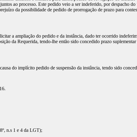
ntos ao processo. Este pedido veio a ser indeferido, por despacho do tr
rejuízo da possibilidade de pedido de prorrogação de prazo para contest
citar a ampliação do pedido e da instância, dado ter ocorrido indeferi
osição da Requerida, tendo-lhe então sido concedido prazo suplementar 
causa do implícito pedido de suspensão da instância, tendo sido conced
16.
8º, n.s 1 e 4 da LGT);