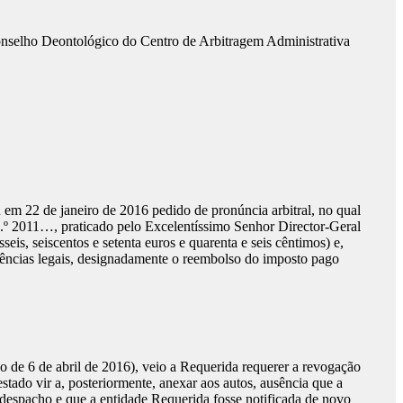
Conselho Deontológico do Centro de Arbitragem Administrativa
em 22 de janeiro de 2016 pedido de pronúncia arbitral, no qual
 n.º 2011…, praticado pelo Excelentíssimo Senhor Director-Geral
is, seiscentos e setenta euros e quarenta e seis cêntimos) e,
uências legais, designadamente o reembolso do imposto pago
ho de 6 de abril de 2016), veio a Requerida requerer a revogação
tado vir a, posteriormente, anexar aos autos, ausência que a
 despacho e que a entidade Requerida fosse notificada de novo