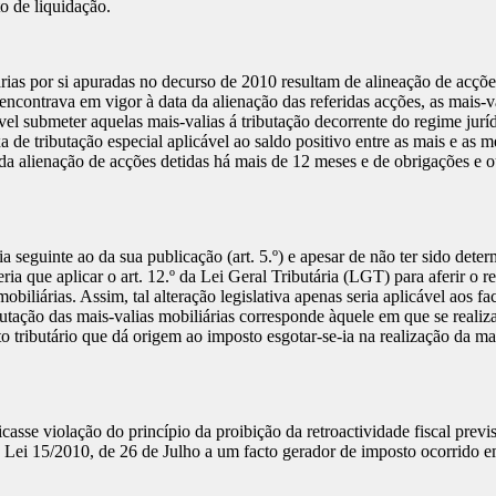
o de liquidação.
iárias por si apuradas no decurso de 2010 resultam de alineação de acçõ
 encontrava em vigor à data da alienação das referidas acções, as mais-
sível submeter aquelas mais-valias á tributação decorrente do regime jurí
 de tributação especial aplicável ao saldo positivo entre as mais e as m
da alienação de acções detidas há mais de 12 meses e de obrigações e out
a seguinte ao da sua publicação (art. 5.º) e apesar de não ter sido dete
eria que aplicar o art. 12.º da Lei Geral Tributária (LGT) para aferir o r
biliárias. Assim, tal alteração legislativa apenas seria aplicável aos fa
tação das mais-valias mobiliárias corresponde àquele em que se realiza 
 tributário que dá origem ao imposto esgotar-se-ia na realização da ma
casse violação do princípio da proibição da retroactividade fiscal prev
da Lei 15/2010, de 26 de Julho a um facto gerador de imposto ocorrido 