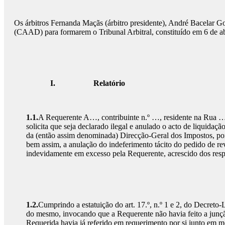
Os árbitros Fernanda Maçãs (árbitro presidente), André Bacelar G
(CAAD) para formarem o Tribunal Arbitral, constituído em 6 de 
I.
Relatório
1.1.
A Requerente A…, contribuinte n.º …, residente na Rua …,
solicita que seja declarado ilegal e anulado o acto de liquid
da (então assim denominada) Direcção-Geral dos Impostos, por r
bem assim, a anulação do indeferimento tácito do pedido de r
indevidamente em excesso pela Requerente, acrescido dos respe
1.2.
Cumprindo a estatuição do art. 17.º, n.º 1 e 2, do Decreto-
do mesmo, invocando que a Requerente não havia feito a junção
Requerida havia já referido em requerimento por si junto em 