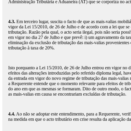
Administração Tributária e Aduaneira (AT) que se corporiza no act
4.3.
Em terceiro lugar, suscita o facto de que as mais-valias mobil
vigor da Lei 15/2010, de 26 de Julho e de acordo com a lei que se
tributação. Razão pela qual, o acto seria ilegal, pois não seria pos
em vigor no dia 27 de Julho e que prevê: i) um agravamento da taxa
eliminação da exclusão de tributação das mais-valias provenientes 
tributação à taxa de 20%.
Isto porquanto a Lei 15/2010, de 26 de Julho entrou em vigor no di
efeitos das alterações introduzidas pelo referido diploma legal, hav
da entrada em vigor do novo regime de tributação das mais-valias mo
a Requerente entende que o momento relevante para efeitos de tribu
do ano em que as mesmas se formaram. Dito de outro modo, o facto
as mais-valias em causa se encontrariam excluídas de tributação.
4.4.
Ao não se adoptar este entendimento, para a Requerente, verifi
na medida em que o acto tributário em crise resulta da aplicação 