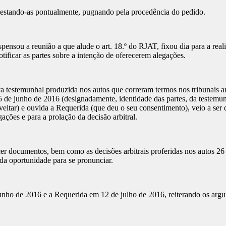
testando-as pontualmente, pugnando pela procedência do pedido.
spensou a reunião a que alude o art. 18.º do RJAT, fixou dia para a real
ificar as partes sobre a intenção de oferecerem alegações.
a testemunhal produzida nos autos que correram termos nos tribunais 
5 de junho de 2016 (designadamente, identidade das partes, da testemu
veitar) e ouvida a Requerida (que deu o seu consentimento), veio a ser 
ações e para a prolação da decisão arbitral.
r documentos, bem como as decisões arbitrais proferidas nos autos 26 e
a oportunidade para se pronunciar.
nho de 2016 e a Requerida em 12 de julho de 2016, reiterando os argum