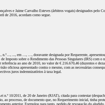
onçalves e Jaime Carvalho Esteves (árbitros vogais) designados pelo 
abril de 2016, acordam como segue.
 n.º…, ..., em …, …, doravante designada por Requerente, apresentou 
ação de Imposto sobre o Rendimento das Pessoas Singulares (IRS) com o
eferência ao ano de 2010, no valor de € 216.670,46 (duzentos e dezasse
evisão oficiosa apresentado contra o mesmo, com as necessárias conseq
ctivos juros indemnizatórios à taxa legal.
Lei n.º 10/2011, de 20 de Janeiro (RJAT), citada para contestar (despac
, ao processo, de documento que, no Requerimento inicial, tinha protes
momento anterior. Formulou para tanto, pedido de revogação do aludido