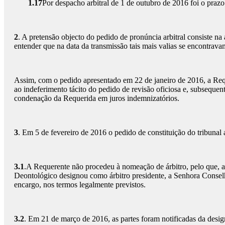
1.17
Por despacho arbitral de 1 de outubro de 2016 foi o prazo
2
. A pretensão objecto do pedido de pronúncia arbitral consiste na
entender que na data da transmissão tais mais valias se encontrava
Assim, com o pedido apresentado em 22 de janeiro de 2016, a Reque
ao indeferimento tácito do pedido de revisão oficiosa e, subsequ
condenação da Requerida em juros indemnizatórios.
3
. Em 5 de fevereiro de 2016 o pedido de constituição do tribunal
3.1
.A Requerente não procedeu à nomeação de árbitro, pelo que, ao 
Deontológico designou como árbitro presidente, a Senhora Consel
encargo, nos termos legalmente previstos.
3.2
. Em 21 de março de 2016, as partes foram notificadas da desi