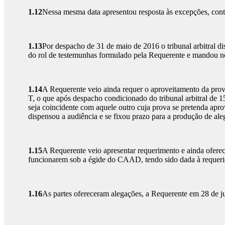
1.12
Nessa mesma data apresentou resposta às excepções, con
1.13
Por despacho de 31 de maio de 2016 o tribunal arbitral di
do rol de testemunhas formulado pela Requerente e mandou not
1.14
A Requerente veio ainda requer o aproveitamento da prov
T, o que após despacho condicionado do tribunal arbitral de 1
seja coincidente com aquele outro cuja prova se pretenda apro
dispensou a audiência e se fixou prazo para a produção de aleg
1.15
A Requerente veio apresentar requerimento e ainda oferece
funcionarem sob a égide do CAAD, tendo sido dada à requerid
1.16
As partes ofereceram alegações, a Requerente em 28 de ju