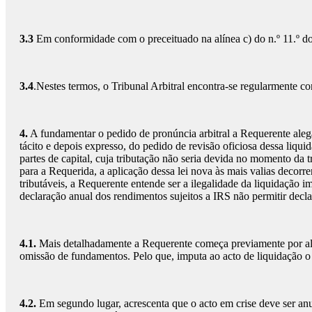
3.3
Em conformidade com o preceituado na alínea c) do n.º 11.º do R
3.4
.Nestes termos, o Tribunal Arbitral encontra-se regularmente con
4.
A fundamentar o pedido de pronúncia arbitral a Requerente alega
tácito e depois expresso, do pedido de revisão oficiosa dessa liqu
partes de capital, cuja tributação não seria devida no momento da t
para a Requerida, a aplicação dessa lei nova às mais valias decorren
tributáveis, a Requerente entende ser a ilegalidade da liquidação i
declaração anual dos rendimentos sujeitos a IRS não permitir decla
4.1.
Mais detalhadamente a Requerente começa previamente por alega
omissão de fundamentos. Pelo que, imputa ao acto de liquidação o 
4.2.
Em segundo lugar, acrescenta que o acto em crise deve ser anul