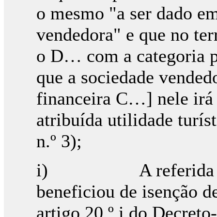
o mesmo "a ser dado em 
vendedora" e que no terr
o D… com a categoria pr
que a sociedade vendedo
financeira C…] nele irá 
atribuída utilidade turí
n.º 3);
i) A referida tran
beneficiou de isenção d
artigo 20.º i do Decreto