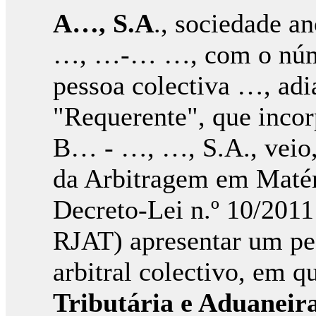
A…, S.A
., sociedade a
…, …-… …, com o númer
pessoa colectiva …, adi
"Requerente", que incor
B… - …, …, S.A., veio,
da Arbitragem em Matéri
Decreto-Lei n.º 10/2011
RJAT) apresentar um ped
arbitral colectivo, em 
Tributária e Aduaneira