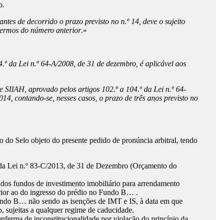
o.
ntes de decorrido o prazo previsto no n.º 14, deve o sujeito
 termos do número anterior
.»
4.º da Lei n.º 64-A/2008, de 31 de dezembro, é aplicável aos
 e SIIAH, aprovado pelos artigos 102.º a 104.º da Lei n.º 64-
14, contando-se, nesses casos, o prazo de três anos previsto no
 do Selo objeto do presente pedido de pronúncia arbitral, tendo
or da Lei n.º 83-C/2013, de 31 de Dezembro (Orçamento do
o dos fundos de investimento imobiliário para arrendamento
rior ao do ingresso do prédio no Fundo B… .
 Fundo B… não sendo as isenções de IMT e IS, à data em que
, sujeitas a qualquer regime de caducidade.
enferma de inconstitucionalidade por violação do princípio da