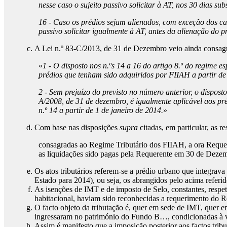
nesse caso o sujeito passivo solicitar à AT, nos 30 dias su
16 - Caso os prédios sejam alienados, com exceção dos caso
passivo solicitar igualmente à AT, antes da alienação do 
A Lei n.º 83-C/2013, de 31 de Dezembro veio ainda consagrar
«
1 - O disposto nos n.ºs 14 a 16 do artigo 8.º do regime e
prédios que tenham sido adquiridos por FIIAH a partir de 
2 - Sem prejuízo do previsto no número anterior, o dispost
A/2008, de 31 de dezembro, é igualmente aplicável aos pré
n.º 14 a partir de 1 de janeiro de 2014.
»
Com base nas disposições
supra
citadas, em particular, as re
consagradas ao Regime Tributário dos FIIAH, a ora Requere
as liquidações sido pagas pela Requerente em 30 de Deze
Os atos tributários referem-se a prédio urbano que integra
Estado para 2014), ou seja, os abrangidos pelo acima referid
As isenções de IMT e de imposto de Selo, constantes, respet
habitacional, haviam sido reconhecidas a requerimento do 
O facto objeto da tributação é, quer em sede de IMT, quer 
ingressaram no património do Fundo B…, condicionadas à ver
Assim é manifesto que a imposição posterior aos factos tribu