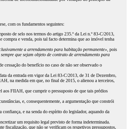
tese, com os fundamentos seguintes:
mposto de selo nos termos do artigo 235.º da Lei n.º 83-C/2013,
e compra e venda, pois tal facto determina que ao imóvel tenha
xclusivamente a arrendamento para habitação permanente»,
pois
 sempre que sejam objeto de contrato de arrendamento para
e de cessação do benefício no caso de não ser observado o
à data da entrada em vigor da Lei 83-C/2013, de 31 de Dezembro,
IAH, na medida em que, no final de 2015, o alienou a terceiros,
vel aos FIIAH, que cumprir o pressuposto de que tais prédios
cunstâncias, e, consequentemente, a argumentação que constrói
 confiança, e na senda do espírito do legislador, aquando da
cretizar um requisito legal previsto de forma indeterminada.
te fiscalização, que não se verificam os respetivos pressupostos,