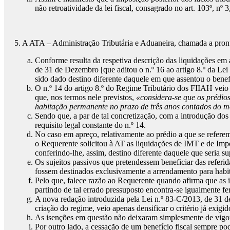
não retroatividade da lei fiscal, consagrado no art. 103º, nº
5. A ATA – Administração Tributária e Aduaneira, chamada a pronu
Conforme resulta da respetiva descrição das liquidações em 
de 31 de Dezembro [que aditou o n.º 16 ao artigo 8.º da Lei
sido dado destino diferente daquele em que assentou o benef
O n.º 14 do artigo 8.º do Regime Tributário dos FIIAH veio 
que, nos termos nele previstos,
«considera-se que os prédio
habitação permanente no prazo de três anos contados do 
Sendo que, a par de tal concretização, com a introdução dos 
requisito legal constante do n.º 14.
No caso em apreço, relativamente ao prédio a que se refere
o Requerente solicitou à AT as liquidações de IMT e de Impos
conferindo-lhe, assim, destino diferente daquele que seria s
Os sujeitos passivos que pretendessem beneficiar das referid
fossem destinados exclusivamente a arrendamento para habi
Pelo que, falece razão ao Requerente quando afirma que as 
partindo de tal errado pressuposto encontra-se igualmente fer
A nova redação introduzida pela Lei n.º 83-C/2013, de 31 de
criação do regime, veio apenas densificar o critério já exigid
As isenções em questão não deixaram simplesmente de vigorar
Por outro lado, a cessação de um benefício fiscal sempre pod