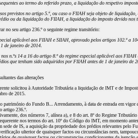
bsequentes ao termo do referido prazo, a liquidação do respetivo impost
s previstos no artigo 5.º, ou caso o FIIAH seja objeto de liquidação, a
prédio ou da liquidação do FIIAH, a liquidação do imposto devido nos
 no seu artigo 236.º o seguinte regime transitório:
special aplicável aos FIIAH e SIIAH, aprovado pelos artigos 102.º a 10
1 de janeiro de 2014.
o nos n.ºs 14 a 16 do artigo 8.º do regime especial aplicável aos FIIAH
dios que tenham sido adquiridos por FIIAH antes de 1 de janeiro de 20
sultantes das alterações
nte solicitou à Autoridade Tributária a liquidação de IMT e de Imposto
mbro de 2015.
va o património do Fundo B... Arrendamento, à data de entrada em vig
o artigo 236.º.
ivamente, dos números 7, alínea a), e 8 do art. 8º do Regime Tributári
Requerente nos termos do art. 10º do Código do IMT, em momento ante
em sede de IS, a aquisição da propriedade dos prédios relevantes pelo
ificação ulterior de quaisquer factos ou circunstâncias nem, tampouco
tários de quaisquer factos ou circunstancias condicionantes da isenção 