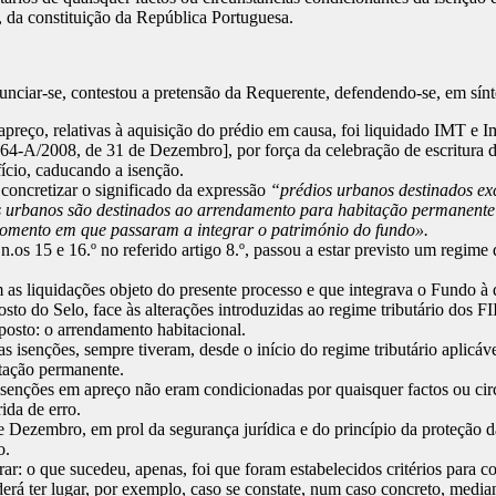
 3, da constituição da República Portuguesa.
nciar-se, contestou a pretensão da Requerente, defendendo-se, em sín
apreço, relativas à aquisição do prédio em causa, foi liquidado IMT e I
 64-A/2008, de 31 de Dezembro], por força da celebração de escritura d
ício, caducando a isenção.
concretizar o significado da expressão
“prédios urbanos destinados e
s urbanos são destinados ao arrendamento para habitação permanente
momento em que passaram a integrar o património do fundo».
n.os 15 e 16.º no referido artigo 8.º, passou a estar previsto um regim
m as liquidações objeto do presente processo e que integrava o Fundo 
to do Selo, face às alterações introduzidas ao regime tributário dos FI
uposto: o arrendamento habitacional.
as isenções, sempre tiveram, desde o início do regime tributário aplicá
tação permanente.
isenções em apreço não eram condicionadas por quaisquer factos ou cir
ida de erro.
 Dezembro, em prol da segurança jurídica e do princípio da proteção da
o.
: o que sucedeu, apenas, foi que foram estabelecidos critérios para con
erá ter lugar, por exemplo, caso se constate, num caso concreto, median