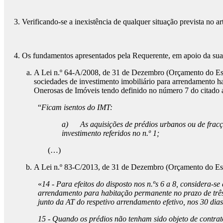
3. Verificando-se a inexistência de qualquer situação prevista no ar
4. Os fundamentos apresentados pela Requerente, em apoio da sua p
A Lei n.º 64-A/2008, de 31 de Dezembro (Orçamento do Estad
sociedades de investimento imobiliário para arrendamento ha
Onerosas de Imóveis tendo definido no número 7 do citado a
“
Ficam isentos do IMT:
a)
As aquisições de prédios urbanos ou de fra
investimento referidos no n.º 1;
(…)
A Lei n.º 83-C/2013, de 31 de Dezembro (Orçamento do Esta
«
14 - Para efeitos do disposto nos n.ºs 6 a 8, considera
arrendamento para habitação permanente no prazo de três
junto da AT do respetivo arrendamento efetivo, nos 30 dia
15 - Quando os prédios não tenham sido objeto de contrato