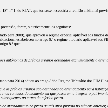
t. 18º, nº 1, do RJAT, que tornasse necessária a reunião arbitral aí prev
retensão, foram, sinteticamente, os seguintes:
o para 2009), que aprovou o regime especial aplicável aos fundos de 
bitacional estabeleceu no artigo 8.º o regime tributário aplicável aos
rtigo 8.º que:
cções autónomas de prédios urbanos destinados exclusivamente a arre
do para 2014) aditou ao artigo 8.ºdo Regime Tributário dos FIIAH os 
-se que os prédios urbanos são destinados ao arrendamento para habita
 anos contados do momento em que passaram a integrar o património d
s subsequentes ao termo do referido prazo.
 de arrendamento no prazo de três anos previsto no número anterior, as