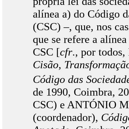
própria lei das socie
alínea a) do Código 
(CSC) –, que, nos cas
que se refere a alínea
CSC [
cfr
., por tod
Cisão, Transformaçã
Código das Sociedad
de 1990, Coimbra, 200
CSC) e ANTÓNIO 
(coordenador),
Códig