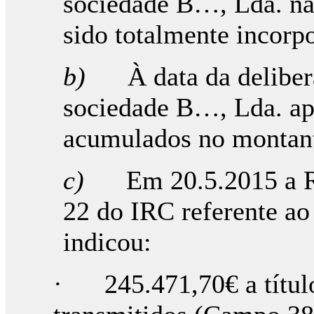
sociedade B…, Lda. na
sido totalmente incorp
b)
À data da deliber
sociedade B…, Lda. apr
acumulados no montant
c)
Em 20.5.2015 a 
22 do IRC referente ao
indicou:
· 245.471,70€ a título 