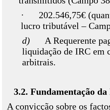
transmitidos (Campo 383
· 202.546,75€ (quant
lucro tributável – Cam
d)
A Requerente pa
liquidação de IRC em c
arbitrais.
3.2. Fundamentação da 
A convicção sobre os fact