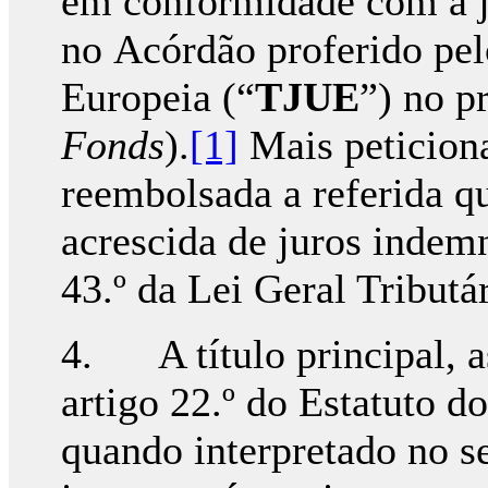
em conformidade com a j
no Acórdão proferido pel
Europeia (“
TJUE
”) no p
Fonds
).
[1]
Mais peticiona
reembolsada a referida q
acrescida de juros indemn
43.º da Lei Geral Tributár
4. A título principal, a
artigo 22.º do Estatuto do
quando interpretado no s