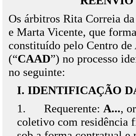
REENVIO
Os árbitros Rita Correia d
e Marta Vicente, que forma
constituído pelo Centro de
(“
CAAD
”) no processo id
no seguinte:
I. IDENTIFICAÇÃO D
1. Requerente:
A...
, o
coletivo com residência 
sob a forma contratual e 