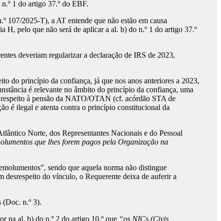
n.º 1 do artigo 37.º do EBF.
.º 107/2025-T), a AT entende que não estão em causa
H, pelo que não será de aplicar a al. b) do n.º 1 do artigo 37.º
erentes deveriam regularizar a declaração de IRS de 2023,
ito do princípio da confiança, já que nos anos anteriores a 2023,
nstância é relevante no âmbito do princípio da confiança, uma
iz respeito à pensão da NATO/OTAN (cf. acórdão STA de
 é ilegal e atenta contra o princípio constitucional da
tlântico Norte, dos Representantes Nacionais e do Pessoal
molumentos que lhes forem pagos pela Organização na
emolumentos”, sendo que aquela norma não distingue
m desrespeito do vínculo, o Requerente deixa de auferir a
 (Doc. n.º 3).
na al. b) do n.º 2 do artigo 10.º que
“os NICs (Civis