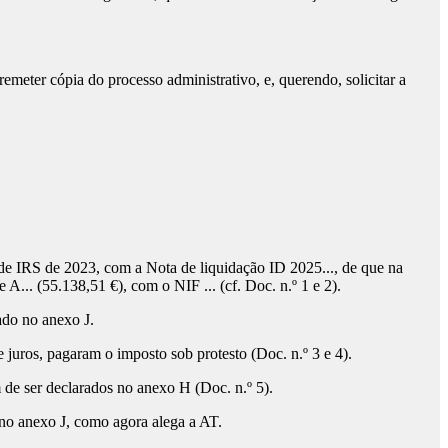
remeter cópia do processo administrativo, e, querendo, solicitar a
 de IRS de 2023, com a Nota de liquidação ID 2025..., de que na
.. (55.138,51 €), com o NIF ... (cf. Doc. n.º 1 e 2).
ado no anexo J.
 juros, pagaram o imposto sob protesto (Doc. n.º 3 e 4).
de ser declarados no anexo H (Doc. n.º 5).
 no anexo J, como agora alega a AT.