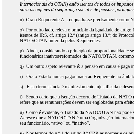
Internacionais da OTAN) estão isentos de todos os impostos
para os regimes da segurança social e de pensões portugue
n) Ora o Requerente A... enquadra-se precisamente como NI
o) Por outro lado, releva o princípio da igualdade do artigo
isentos de IRS, cf. artigo 12.º (antigo artigo 13.º) do Prot
NATO/OTAN auferida pelos Requerentes.
p) Ainda, considerando o princípio da proporcionalidade: 
funcionários inativos/reformados da NATO/OTAN, corremos o
q) Um outro aspeto relevante é: a pensão em causa é paga
r) Ora o Estado nunca pagou nada ao Requerente no âmbito
s) Esta circunstância é manifestamente injustificada e de
t) Sendo certo que a isenção decorre do Tratado da NATO (
refere que as remunerações devem ser englobadas para efeit
u) Como é evidente, o Tratado da NATO/OTAN não pode ser v
Acresce que a NATO/OTAN é uma Organização Internacional 
seu funcionário, “ativo” ou “inativo”.
v) Nos termos do n.º 1 do artigo 8.º CRP, as normas e os pri