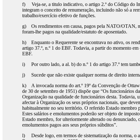
f) Veja-se, a titulo indicativo, o artigo 2.º do Código do
integram o conceito de renumeração, incluindo não só a rem
trabalho/exercício efetivo de funções.
g) Os rendimentos em causa, pagos pela NATO/OTAN, não t
foram-lhe pagos na qualidade/estatuto de aposentado.
h) Enquanto o Requerente se encontrava no ativo, os ren
artigo 37.º, n.º 1 do EBF. Todavia, a partir do momento em
EBF.
i) Por outro lado, a al. b) do n.º 1 do artigo 37.º tem tam
j) Sucede que não existe qualquer norma de direito inter
k) A invocada norma do art.º 19º da Convenção de Ottawa (
de 30 de setembro de 1951) dispõe que “Os funcionários da
Organização na qualidade de funcionários desta. Todavia,
afectar à Organização os seus próprios nacionais, que devem
habitualmente no seu território. O referido Estado membro 
Estes salários e emolumentos poderão ser objeto de impos
Estado membro, for ulteriormente alterado ou denunciado, os
emolumentos pagos aos seus próprios súbditos”.
l) Desde logo, em termos de sistematização da norma, o art