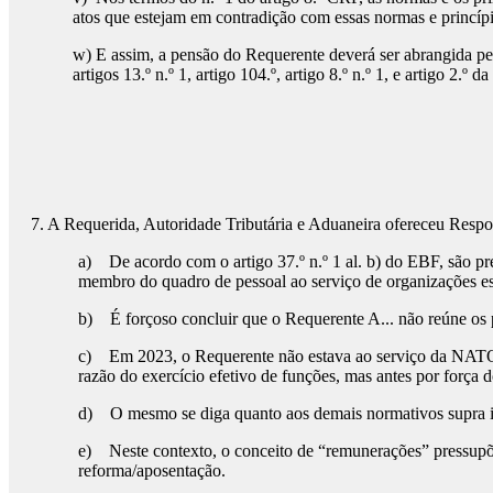
atos que estejam em contradição com essas normas e princípio
w) E assim, a pensão do Requerente deverá ser abrangida pela
artigos 13.º n.º 1, artigo 104.º, artigo 8.º n.º 1, e artigo 2.º d
7. A Requerida, Autoridade Tributária e Aduaneira ofereceu Respo
a) De acordo com o artigo 37.º n.º 1 al. b) do EBF, são press
membro do quadro de pessoal ao serviço de organizações estr
b) É forçoso concluir que o Requerente A... não reúne os pr
c) Em 2023, o Requerente não estava ao serviço da NATO/OT
razão do exercício efetivo de funções, mas antes por força 
d) O mesmo se diga quanto aos demais normativos supra i
e) Neste contexto, o conceito de “remunerações” pressupõe 
reforma/aposentação.