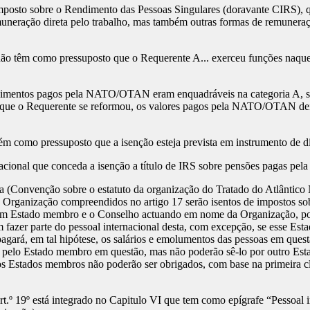
 Imposto sobre o Rendimento das Pessoas Singulares (doravante CIRS), 
uneração direta pelo trabalho, mas também outras formas de remuneraçã
êm como pressuposto que o Requerente A... exerceu funções naquele 
dimentos pagos pela NATO/OTAN eram enquadráveis na categoria A, se
 que o Requerente se reformou, os valores pagos pela NATO/OTAN deixa
bém como pressuposto que a isenção esteja prevista em instrumento de dir
nacional que conceda a isenção a título de IRS sobre pensões pagas p
Convenção sobre o estatuto da organização do Tratado do Atlântico N
 Organização compreendidos no artigo 17 serão isentos de impostos s
 um Estado membro e o Conselho actuando em nome da Organização, pod
 fazer parte do pessoal internacional desta, com excepção, se esse Est
pagará, em tal hipótese, os salários e emolumentos das pessoas em quest
to pelo Estado membro em questão, mas não poderão sê-lo por outro Es
 Estados membros não poderão ser obrigados, com base na primeira cláus
.º 19º está integrado no Capitulo VI que tem como epígrafe “Pessoal in