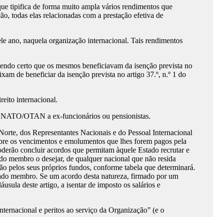
que tipifica de forma muito ampla vários rendimentos que
o, todas elas relacionadas com a prestação efetiva de
ano, naquela organização internacional. Tais rendimentos
ndo certo que os mesmos beneficiavam da isenção prevista no
m de beneficiar da isenção prevista no artigo 37.º, n.º 1 do
eito internacional.
ela NATO/OTAN a ex-funcionários ou pensionistas.
orte, dos Representantes Nacionais e do Pessoal Internacional
obre os vencimentos e emolumentos que lhes forem pagos pela
erão concluir acordos que permitam àquele Estado recrutar e
ado membro o desejar, de qualquer nacional que não resida
ão pelos seus próprios fundos, conforme tabela que determinará.
tado membro. Se um acordo desta natureza, firmado por um
ula deste artigo, a isentar de imposto os salários e
ternacional e peritos ao serviço da Organização” (e o