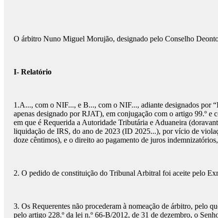
O árbitro Nuno Miguel Morujão, designado pelo Conselho Deontológ
I- Relatório
1.A..., com o NIF..., e B..., com o NIF..., adiante designados por “R
apenas designado por RJAT), em conjugação com o artigo 99.º e com
em que é Requerida a Autoridade Tributária e Aduaneira (doravant
liquidação de IRS, do ano de 2023 (ID 2025...), por vício de viola
doze cêntimos), e o direito ao pagamento de juros indemnizatórios
2. O pedido de constituição do Tribunal Arbitral foi aceite pelo
3. Os Requerentes não procederam à nomeação de árbitro, pelo que, 
pelo artigo 228.º da lei n.º 66-B/2012, de 31 de dezembro, o Sen