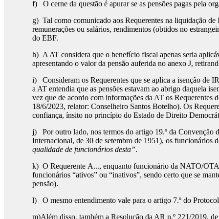
f) O cerne da questão é apurar se as pensões pagas pela or
g) Tal como comunicado aos Requerentes na liquidação de 
remunerações ou salários, rendimentos (obtidos no estrangeir
do EBF.
h) A AT considera que o benefício fiscal apenas seria aplicá
apresentando o valor da pensão auferida no anexo J, retira
i) Consideram os Requerentes que se aplica a isenção de IRS 
a AT entendia que as pensões estavam ao abrigo daquela isen
vez que de acordo com informações da AT os Requerentes d
18/6/2023, relator: Conselheiro Santos Botelho). Os Requeren
confiança, ínsito no princípio do Estado de Direito Democráti
j) Por outro lado, nos termos do artigo 19.º da Convenção 
Internacional, de 30 de setembro de 1951), os funcionár
qualidade de funcionários desta”
.
k) O Requerente A..., enquanto funcionário da NATO/OTAN,
funcionários “ativos” ou “inativos”, sendo certo que se man
pensão).
l) O mesmo entendimento vale para o artigo 7.º do Protocolo
m)Além disso, também a Resolução da AR n.º 221/2019, de 7