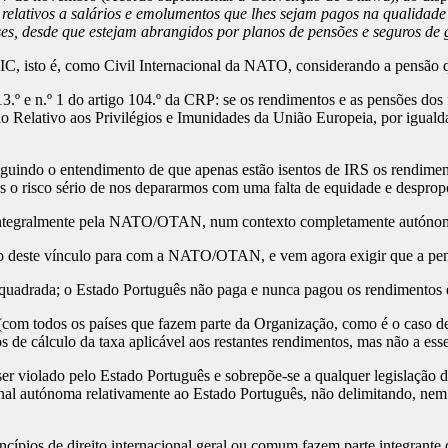
 relativos a salários e emolumentos que lhes sejam pagos na qualidad
ses, desde que estejam abrangidos por planos de pensões e seguros d
C, isto é, como Civil Internacional da NATO, considerando a pensão 
 13.º e n.º 1 do artigo 104.º da CRP: se os rendimentos e as pensões do
ocolo Relativo aos Privilégios e Imunidades da União Europeia, por igua
seguindo o entendimento de que apenas estão isentos de IRS os rendim
 risco sério de nos depararmos com uma falta de equidade e despropor
 integralmente pela NATO/OTAN, num contexto completamente autónomo
 deste vínculo para com a NATO/OTAN, e vem agora exigir que a pens
senquadrada; o Estado Português não paga e nunca pagou os rendimen
com todos os países que fazem parte da Organização, como é o caso de
os de cálculo da taxa aplicável aos restantes rendimentos, mas não a 
iolado pelo Estado Português e sobrepõe-se a qualquer legislação d
autónoma relativamente ao Estado Português, não delimitando, nem 
ncípios de direito internacional geral ou comum fazem parte integrante