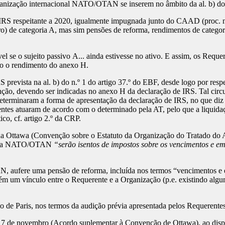
ganização internacional NATO/OTAN se inserem no âmbito da al. b) do 
IRS respeitante a 2020, igualmente impugnada junto do CAAD (proc. n
o) de categoria A, mas sim pensões de reforma, rendimentos de categoria 
vel se o sujeito passivo A... ainda estivesse no ativo. E assim, os Requ
ndo o rendimento do anexo H.
prevista na al. b) do n.º 1 do artigo 37.º do EBF, desde logo por respe
ção, devendo ser indicadas no anexo H da declaração de IRS. Tal circu
eterminaram a forma de apresentação da declaração de IRS, no que d
tes atuaram de acordo com o determinado pela AT, pelo que a liquidação
co, cf. artigo 2.º da CRP.
da Ottawa (Convenção sobre o Estatuto da Organização do Tratado do A
ios da NATO/OTAN
“serão isentos de impostos sobre os vencimentos e e
 aufere uma pensão de reforma, incluída nos termos “vencimentos e 
tém um vínculo entre o Requerente e a Organização (p.e. existindo algu
 de Paris, nos termos da audição prévia apresentada pelos Requerentes
 de novembro (Acordo suplementar à Convenção de Ottawa), ao dispor 