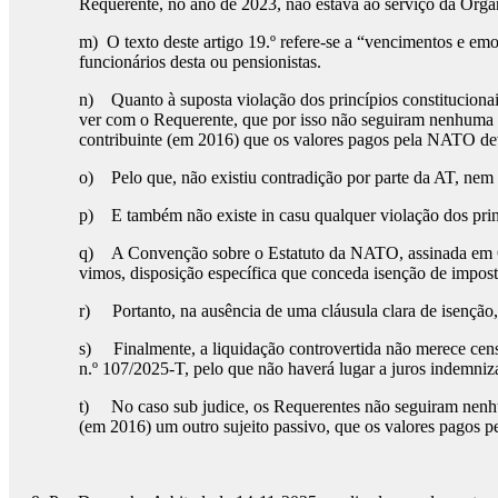
Requerente, no ano de 2023, não estava ao serviço da Orga
m) O texto deste artigo 19.º refere-se a “vencimentos e em
funcionários desta ou pensionistas.
n) Quanto à suposta violação dos princípios constitucionais
ver com o Requerente, que por isso não seguiram nenhuma 
contribuinte (em 2016) que os valores pagos pela NATO de
o) Pelo que, não existiu contradição por parte da AT, nem
p) E também não existe in casu qualquer violação dos prin
q) A Convenção sobre o Estatuto da NATO, assinada em Otav
vimos, disposição específica que conceda isenção de impost
r) Portanto, na ausência de uma cláusula clara de isenção
s) Finalmente, a liquidação controvertida não merece censur
n.º 107/2025-T, pelo que não haverá lugar a juros indemniza
t) No caso sub judice, os Requerentes não seguiram nenh
(em 2016) um outro sujeito passivo, que os valores pagos 