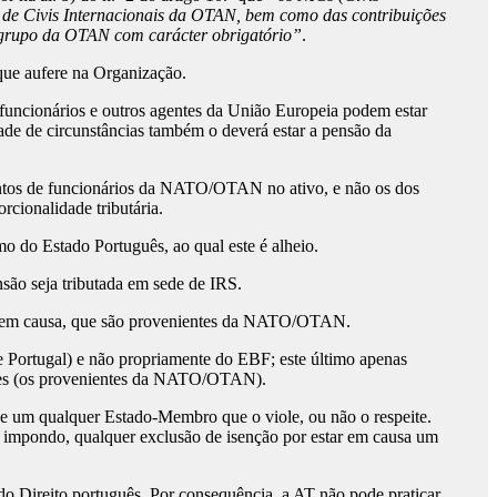
e de Civis Internacionais da OTAN, bem como das contribuições
e grupo da OTAN com carácter obrigatório”
.
que aufere na Organização.
s funcionários e outros agentes da União Europeia podem estar
ldade de circunstâncias também o deverá estar a pensão da
entos de funcionários da NATO/OTAN no ativo, e não os dos
cionalidade tributária.
 do Estado Português, ao qual este é alheio.
ão seja tributada em sede de IRS.
tos em causa, que são provenientes da NATO/OTAN.
 Portugal) e não propriamente do EBF; este último apenas
esses (os provenientes da NATO/OTAN).
e um qualquer Estado-Membro que o viole, ou não o respeite.
impondo, qualquer exclusão de isenção por estar em causa um
 do Direito português. Por consequência, a AT não pode praticar