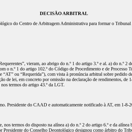
DECISÃO ARBITRAL
ico do Centro de Arbitragem Administrativa para formar o Tribunal Ar
equerentes”, vieram, ao abrigo do n.º 1 do artigo 3.º e al. a) do n.º 2 d
 o n.º 1 do artigo 102.º do Código de Procedimento e de Processo Tribu
e “AT” ou “Requerida”), com vista à pronúncia arbitral sobre pedido de
ção de lei, em concreto por omissão na declaração de rendimentos, de 14.
, nos termos do artigo 43.º da LGT.
 Exmo. Presidente do CAAD e automaticamente notificado à AT, em 1-8-2
nos termos do disposto na alínea a) do n.º 2 do artigo 6.º e da alínea 
hor Presidente do Conselho Deontológico designou como árbitro do Tribu