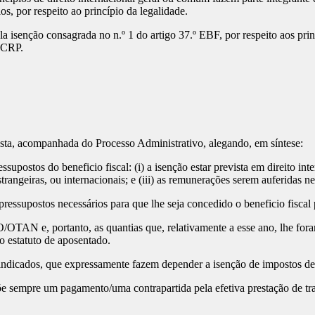
s, por respeito ao princípio da legalidade.
 isenção consagrada no n.º 1 do artigo 37.º EBF, por respeito aos princí
a CRP.
sta, acompanhada do Processo Administrativo, alegando, em síntese:
upostos do beneficio fiscal: (i) a isenção estar prevista em direito inter
angeiras, ou internacionais; e (iii) as remunerações serem auferidas ne
essupostos necessários para que lhe seja concedido o beneficio fiscal 
AN e, portanto, as quantias que, relativamente a esse ano, lhe foram
do estatuto de aposentado.
ndicados, que expressamente fazem depender a isenção de impostos d
sempre um pagamento/uma contrapartida pela efetiva prestação de traba