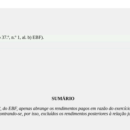
7.º, n.º 1, al. b) EBF).
SUMÁRIO
7.º, do EBF, apenas abrange os rendimentos pagos em razão do exercício
ntrando-se, por isso, excluídos os rendimentos posteriores à relação j