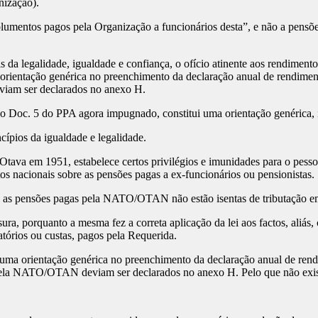
nização).
olumentos pagos pela Organização a funcionários desta”, e não a pensõ
 da legalidade, igualdade e confiança, o ofício atinente aos rendiment
orientação genérica no preenchimento da declaração anual de rendime
viam ser declarados no anexo H.
 o Doc. 5 do PPA agora impugnado, constitui uma orientação genérica, 
cípios da igualdade e legalidade.
a em 1951, estabelece certos privilégios e imunidades para o pessoa
os nacionais sobre as pensões pagas a ex-funcionários ou pensionistas
, as pensões pagas pela NATO/OTAN não estão isentas de tributação e
a, porquanto a mesma fez a correta aplicação da lei aos factos, aliás, 
tórios ou custas, pagos pela Requerida.
uma orientação genérica no preenchimento da declaração anual de ren
pela NATO/OTAN deviam ser declarados no anexo H. Pelo que não exist