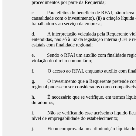
procedimentos por parte da Requerida;
c. Para efeitos do benefício de RFAI, não releva tod
causalidade com o investimento), (ii) a criação líquid
trabalhadores ao serviço da empresa;
d. A interpretação veiculada pela Requerente viola, 
entendidas, não só à luz da legislação interna (CFI e 
estatais com finalidade regional;
e. Sendo o RFAI um auxílio com finalidade regional, 
violação do direito comunitário;
f. O acesso ao RFAI, enquanto auxílio com finalida
g. O investimento que a Requerente pretende conside
regional pudessem ser considerados como compatíveis
h. É necessário que se verifique, em termos líquidos
duradouros;
i. Não se verificando esse acréscimo líquido fica im
nível de empregabilidade do estabelecimento;
j. Ficou comprovada uma diminuição líquida do núm