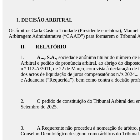
DECISÃO ARBITRAL
Os árbitros Carla Castelo Trindade (Presidente e relatora), Manu
Arbitragem Administrativa (“CAAD”) para formarem o Tribunal Ar
II.
RELATÓRIO
1.
A..., S.A.
, sociedade anónima titular do número de ide
Arbitral e pedido de pronúncia arbitral, ao abrigo do disposto
n.º 112-A/2011, de 22 de Março, com vista à declaração de i
dos actos de liquidação de juros compensatórios n.ºs 2024...
e Aduaneira (“Requerida”), bem como contra a decisão profer
2. O pedido de constituição do Tribunal Arbitral deu ent
Setembro de 2025.
3. A Requerente não procedeu à nomeação de árbitro, pelo qu
Conselho Deontológico designou como árbitros do Tribunal A