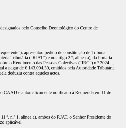
), designados pelo Conselho Deontológico do Centro de
 (“Requerente”), apresentou pedido de constituição de Tribunal
éria Tributária (“RJAT”) e no artigo 2.º, alínea a), da Portaria
sobre o Rendimento das Pessoas Colectivas (“IRC”) n.º 2024...,
tal a pagar de € 143.094,30, emitidos pela Autoridade Tributária
ela deduziu contra aqueles actos.
 do CAAD e automaticamente notificado à Requerida em 11 de
11.º, n.º 1, alínea a), ambos do RJAT, o Senhor Presidente do
zo aplicável.