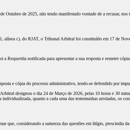
utubro de 2025, não tendo manifestado vontade de a recusar, nos term
alínea c), do RJAT, o Tribunal Arbitral foi constituído em 17 de No
querida notificada para apresentar a sua resposta e remeter cópia do
sta e cópia do processo administrativo, tendo-se defendido por impu
tral designou o dia 24 de Março de 2026, pelas 10 horas e 30 minutos,
a individualizada, quanto a cada uma das testemunhas arroladas, os conc
ue, considerando a natureza das questões em litígio, prescindia da i