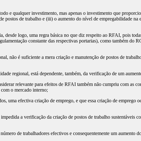
o e qualquer investimento, mas apenas o investimento que proporcione 
a de postos de trabalho e (iii) o aumento do nível de empregabilidade 
desde logo, uma regra básica no que diz respeito ao RFAI, pois todas 
regulamentação constante das respectivas portarias), como também do RG
não é suficiente a mera criação e manutenção de postos de trabalho 
de regional, está dependente, também, da verificação de um aumento 
rar relevante para efeitos de RFAI também não cumpriu com as condiç
 com o mercado interno;
, uma efectiva criação de emprego, e que essa criação de emprego oco
pedida a verificação da criação de postos de trabalho sustentáveis 
ero de trabalhadores efectivos e consequentemente um aumento do n