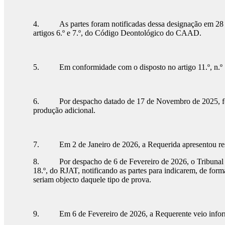
4. As partes foram notificadas dessa designação em 28 de O
artigos 6.º e 7.º, do Código Deontológico do CAAD.
5. Em conformidade com o disposto no artigo 11.º, n.º 1, 
6. Por despacho datado de 17 de Novembro de 2025, foi a Re
produção adicional.
7. Em 2 de Janeiro de 2026, a Requerida apresentou respo
8. Por despacho de 6 de Fevereiro de 2026, o Tribunal Arbi
18.º, do RJAT, notificando as partes para indicarem, de form
seriam objecto daquele tipo de prova.
9. Em 6 de Fevereiro de 2026, a Requerente veio informar q