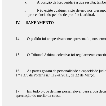
k. A posição da Requerida é a que resulta, também, d
l. Não existe qualquer vício de erro nos pressupost
improcedência do pedido de pronúncia arbitral.
IV.
SANEAMENTO
14. O pedido foi tempestivamente apresentado, nos termos d
15. O Tribunal Arbitral colectivo foi regularmente constituíd
16. As partes gozam de personalidade e capacidade judiciár
1.º a 3.º, da Portaria n.º 112-A/2011, de 22 de Março.
17. Em tudo o que de mais possa relevar para a boa decis
apreciação do mérito da causa.