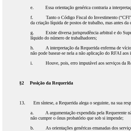
e. Essa orientação genérica contraria a interpretação
f. Tanto o Código Fiscal do Investimento (“CFI”), 
da criação líquida de postos de trabalho, mas antes da
g. Existe diversa jurisprudência arbitral e do Supre
líquido do número de trabalhadores;
h. A interpretação da Requerida enferma de vício de v
não pode basear-se nela a não aplicação do RFAI aos i
i. Houve, pois, erro imputável aos serviços da Requ
§2 Posição da Requerida
13. Em síntese, a Requerida alega o seguinte, na sua resp
a. A argumentação expendida pela Requerente não pode
não cumpre o ónus probatório que sob si impende;
b. As orientações genéricas emanadas dos serviços ce