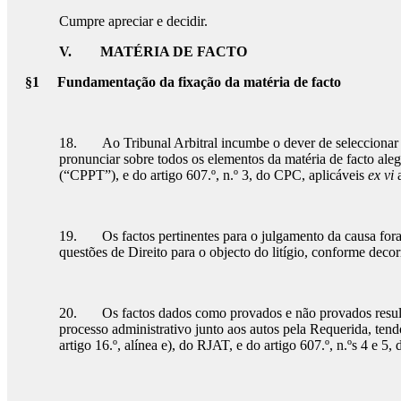
Cumpre apreciar e decidir.
V.
MATÉRIA DE FACTO
§1 Fundamentação da fixação da matéria de facto
18. Ao Tribunal Arbitral incumbe o dever de seleccionar os 
pronunciar sobre todos os elementos da matéria de facto ale
(“CPPT”), e do artigo 607.º, n.º 3, do CPC, aplicáveis
ex vi
a
19. Os factos pertinentes para o julgamento da causa foram 
questões de Direito para o objecto do litígio, conforme decor
20. Os factos dados como provados e não provados resultar
processo administrativo junto aos autos pela Requerida, ten
artigo 16.º, alínea e), do RJAT, e do artigo 607.º, n.ºs 4 e 5