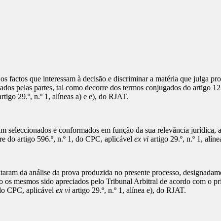
factos que interessam à decisão e discriminar a matéria que julga pro
gados pelas partes, tal como decorre dos termos conjugados do artigo 12
rtigo 29.º, n.º 1, alíneas a) e e), do RJAT.
seleccionados e conformados em função da sua relevância jurídica, a q
re do artigo 596.º, n.º 1, do CPC, aplicável
ex vi
artigo 29.º, n.º 1, alín
am da análise da prova produzida no presente processo, designadamen
do os mesmos sido apreciados pelo Tribunal Arbitral de acordo com o pri
, do CPC, aplicável
ex vi
artigo 29.º, n.º 1, alínea e), do RJAT.