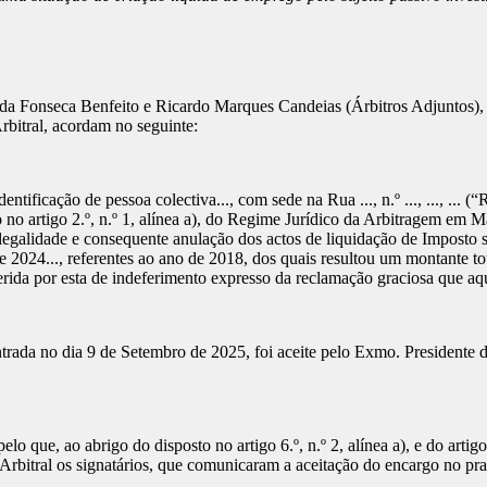
el da Fonseca Benfeito e Ricardo Marques Candeias (Árbitros Adjuntos
bitral, acordam no seguinte:
ntificação de pessoa colectiva..., com sede na Rua ..., n.º ..., ..., ...
 no artigo 2.º, n.º 1, alínea a), do Regime Jurídico da Arbitragem em Mat
legalidade e consequente anulação dos actos de liquidação de Imposto 
 e 2024..., referentes ao ano de 2018, dos quais resultou um montante to
ida por esta de indeferimento expresso da reclamação graciosa que aqu
rada no dia 9 de Setembro de 2025, foi aceite pelo Exmo. Presidente
e, ao abrigo do disposto no artigo 6.º, n.º 2, alínea a), e do artigo 
rbitral os signatários, que comunicaram a aceitação do encargo no pra