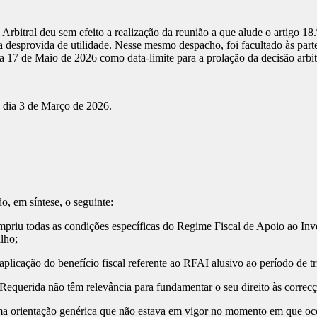
bitral deu sem efeito a realização da reunião a que alude o artigo 18
a desprovida de utilidade. Nesse mesmo despacho, foi facultado às par
a 17 de Maio de 2026 como data-limite para a prolação da decisão arbit
 dia 3 de Março de 2026.
 em síntese, o seguinte:
 todas as condições específicas do Regime Fiscal de Apoio ao Inves
lho;
cação do benefício fiscal referente ao RFAI alusivo ao período de tr
querida não têm relevância para fundamentar o seu direito às correcç
ientação genérica que não estava em vigor no momento em que ocorre