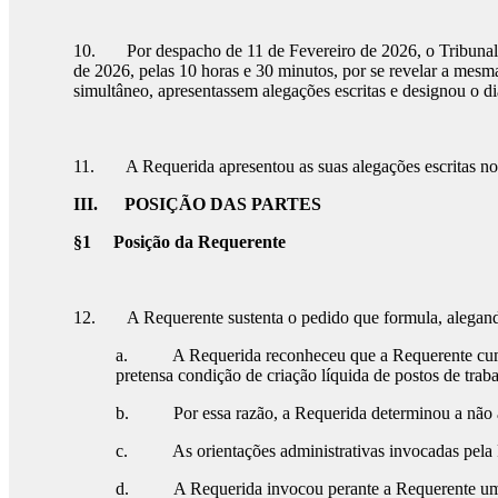
10. Por despacho de 11 de Fevereiro de 2026, o Tribunal Ar
de 2026, pelas 10 horas e 30 minutos, por se revelar a mesm
simultâneo, apresentassem alegações escritas e designou o di
11. A Requerida apresentou as suas alegações escritas no
III.
POSIÇÃO DAS PARTES
§1 Posição da Requerente
12. A Requerente sustenta o pedido que formula, alegando,
a. A Requerida reconheceu que a Requerente cumpriu
pretensa condição de criação líquida de postos de traba
b. Por essa razão, a Requerida determinou a não apli
c. As orientações administrativas invocadas pela Re
d. A Requerida invocou perante a Requerente uma or