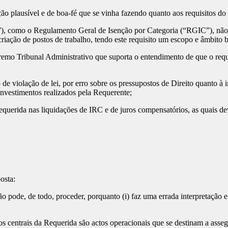
 plausível e de boa-fé que se vinha fazendo quanto aos requisitos do b
como o Regulamento Geral de Isenção por Categoria (“RGIC”), não f
 criação de postos de trabalho, tendo este requisito um escopo e âmbito 
mo Tribunal Administrativo que suporta o entendimento de que o requi
iolação de lei, por erro sobre os pressupostos de Direito quanto à inte
nvestimentos realizados pela Requerente;
erida nas liquidações de IRC e de juros compensatórios, as quais dev
osta:
, de todo, proceder, porquanto (i) faz uma errada interpretação e apl
ntrais da Requerida são actos operacionais que se destinam a assegura