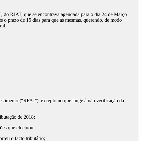
.º, do RJAT, que se encontrava agendada para o dia 24 de Março
tes o prazo de 15 dias para que as mesmas, querendo, de modo
ral.
timento (“RFAI”), excepto no que tange à não verificação da
ibutação de 2018;
ões que efectuou;
u o facto tributário;