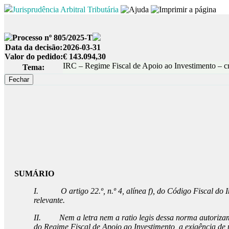
Jurisprudência Arbitral Tributária
Processo nº 805/2025-T
Data da decisão:
2026-03-31
Valor do pedido:
€ 143.094,30
IRC – Regime Fiscal de Apoio ao Investimento – cr
Tema:
SUMÁRIO
I.
O artigo 22.º, n.º 4, alínea f), do Código Fiscal do
relevante.
II.
Nem a letra nem a ratio legis dessa norma autorizam 
do Regime Fiscal de Apoio ao Investimento, a exigência de u