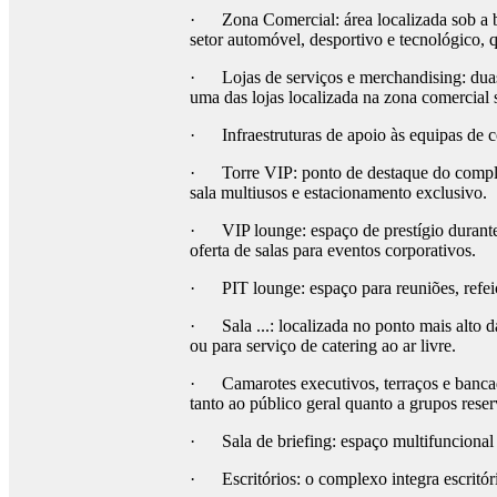
· Zona Comercial: área localizada sob a ba
setor automóvel, desportivo e tecnológico, 
· Lojas de serviços e merchandising: duas l
uma das lojas localizada na zona comercial s
· Infraestruturas de apoio às equipas de co
· Torre VIP: ponto de destaque do complexo
sala multiusos e estacionamento exclusivo.
· VIP lounge: espaço de prestígio durante 
oferta de salas para eventos corporativos.
· PIT lounge: espaço para reuniões, refeiçõ
· Sala ...: localizada no ponto mais alto d
ou para serviço de catering ao ar livre.
· Camarotes executivos, terraços e bancad
tanto ao público geral quanto a grupos rese
· Sala de briefing: espaço multifuncional u
· Escritórios: o complexo integra escritóri