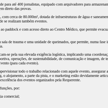
 para até 400 jornalistas, equipado com arquivadores para armazename
em direto das provas.
 com cerca de 80.000m², dotada de infraestruturas de água e saneament
nde se realizam também eventos.
ao paddock e com acesso direto ao Centro Médico, que permite evacu
la de trauma e uma unidade de queimados, que permite, numa fase inic
ia.
am-se pela sua elevada exigência logística, implicando uma coordenaç
esportiva, operações, de sustentabilidade, de comunicação e imagem, de 
ento (para cada evento).
rvisionar todo o trabalho relacionado com aquele evento, assegurar a 
g, o alojamento, a parte da pista, e o marketing estão devidamente arti
 excelência dos eventos organizados pela Requerente.
funções, por:
ia comercial;