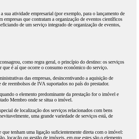
vidade empresarial (por exemplo, para o lançamento de
 empresas que contratam a organização de eventos científicos
eficiando de um serviço integrado de organização de eventos,
onsagrou, como regra geral, o princípio do destino: os serviços
rar que é aí que ocorre o consumo económico do serviço.
administrativas das empresas, desincentivando a aquisição de
e de reembolsos de IVA suportados no país do prestador.
 quando o elemento predominante da prestação for o imóvel e
Estado Membro onde se situa o imóvel.
special de localização dos serviços relacionados com bens
nevitavelmente, uma grande variedade de serviços está, de
e que tenham uma ligação suficientemente direta com o imóvel:
ção, locação ou gestão de imóveis, em que estes são o elemento