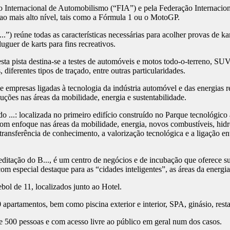
Internacional de Automobilismo (“FIA”) e pela Federação Internaciona
ao mais alto nível, tais como a Fórmula 1 ou o MotoGP.
.”) reúne todas as características necessárias para acolher provas de k
luguer de karts para fins recreativos.
ta pista destina-se a testes de automóveis e motos todo-o-terreno, SUVs
s, diferentes tipos de traçado, entre outras particularidades.
 empresas ligadas à tecnologia da indústria automóvel e das energias r
uções nas áreas da mobilidade, energia e sustentabilidade.
..: localizada no primeiro edifício construído no Parque tecnológico 
m enfoque nas áreas da mobilidade, energia, novos combustíveis, hidrog
ansferência de conhecimento, a valorização tecnológica e a ligação entr
reditação do B..., é um centro de negócios e de incubação que oferece 
om especial destaque para as “cidades inteligentes”, as áreas da energi
l de 11, localizados junto ao Hotel.
partamentos, bem como piscina exterior e interior, SPA, ginásio, resta
 500 pessoas e com acesso livre ao público em geral num dos casos.