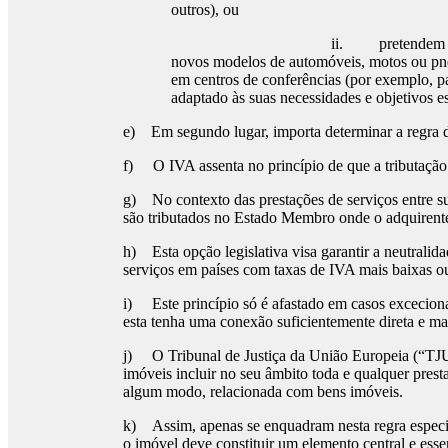
outros), ou
ii. pretendem a organização de um e
novos modelos de automóveis, motos ou pneu
em centros de conferências (por exemplo, p
adaptado às suas necessidades e objetivos es
e) Em segundo lugar, importa determinar a regra d
f) O IVA assenta no princípio de que a tributação 
g) No contexto das prestações de serviços entre su
são tributados no Estado Membro onde o adquirente
h) Esta opção legislativa visa garantir a neutralida
serviços em países com taxas de IVA mais baixas o
i) Este princípio só é afastado em casos excecion
esta tenha uma conexão suficientemente direta e m
j) O Tribunal de Justiça da União Europeia (“TJUE”
imóveis incluir no seu âmbito toda e qualquer pres
algum modo, relacionada com bens imóveis.
k) Assim, apenas se enquadram nesta regra especia
o imóvel deve constituir um elemento central e ess