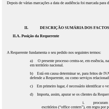
Depois de várias marcações a data de audiência foi marcada para d
II.
DESCRIÇÃO SUMÁRIA DOS FACTO
II.A. Posição da Requerente
A Requerente fundamenta o seu pedido nos seguintes termos:
a) O presente processo centra-se, em essência, na c
em território nacional.
b) Está em causa determinar se, para feitos de IV
defende a Requerente, ou como serviços relacionad
c) Em primeiro lugar, é necessário identificar o v
d) Importa, assim, apurar se os clientes da Reque
i. procuram serviços de gestão e d
escritórios (“office centers”), em regra po