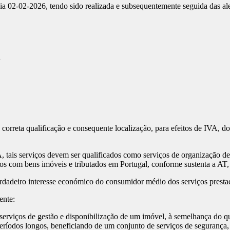
ia 02-02-2026, tendo sido realizada e subsequentemente seguida das al
S
orreta qualificação e consequente localização, para efeitos de IVA, do
A, tais serviços devem ser qualificados como serviços de organização 
os com bens imóveis e tributados em Portugal, conforme sustenta a AT,
erdadeiro interesse económico do consumidor médio dos serviços presta
rente:
isponibilização de um imóvel, à semelhança do que sucede
r períodos longos, beneficiando de um conjunto de serviços de segurança