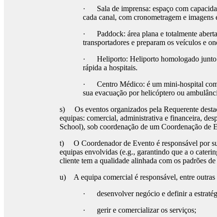
· Sala de imprensa: espaço com capacidade
cada canal, com cronometragem e imagens 
· Paddock: área plana e totalmente aberta,
transportadores e preparam os veículos e o
· Heliporto: Heliporto homologado junto 
rápida a hospitais.
· Centro Médico: é um mini-hospital com sa
sua evacuação por helicóptero ou ambulânc
s) Os eventos organizados pela Requerente destac
equipas: comercial, administrativa e financeira, d
School), sob coordenação de um Coordenação de Ev
t) O Coordenador de Evento é responsável por supe
equipas envolvidas (e.g., garantindo que a o caterin
cliente tem a qualidade alinhada com os padrões de
u) A equipa comercial é responsável, entre outras 
· desenvolver negócio e definir a estratég
· gerir e comercializar os serviços;