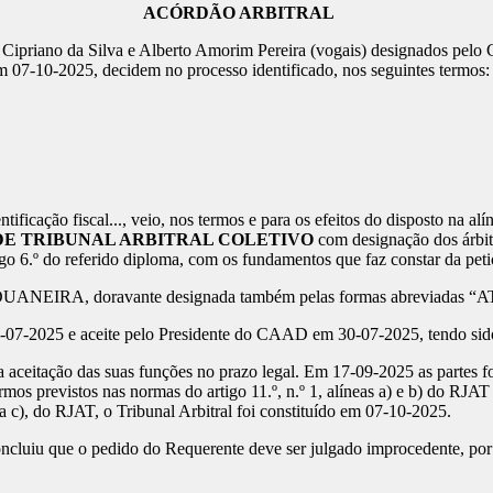
ACÓRDÃO ARBITRAL
o Cipriano da Silva e Alberto Amorim Pereira (vogais) designados pel
m 07-10-2025, decidem no processo identificado, nos seguintes termos:
e identificação fiscal..., veio, nos termos e para os efeitos do disposto na 
DE TRIBUNAL ARBITRAL COLETIVO
com designação dos árbit
igo 6.º do referido diploma, com os fundamentos que faz constar da petiç
EIRA, doravante designada também pelas formas abreviadas “AT
 28-07-2025 e aceite pelo Presidente do CAAD em 30-07-2025, tendo sid
 a aceitação das suas funções no prazo legal. Em 17-09-2025 as partes fo
ermos previstos nas normas do artigo 11.º, n.º 1, alíneas a) e b) do RJ
ea c), do RJAT, o Tribunal Arbitral foi constituído em 07-10-2025.
ncluiu que o pedido do Requerente deve ser julgado improcedente, po