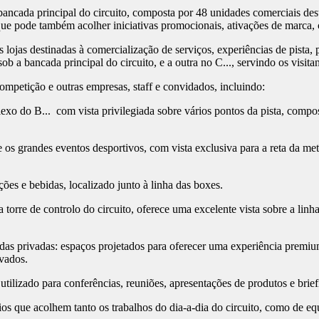
ncada principal do circuito, composta por 48 unidades comerciais desti
que pode também acolher iniciativas promocionais, ativações de marca, 
ojas destinadas à comercialização de serviços, experiências de pista, p
ob a bancada principal do circuito, e a outra no C..., servindo os visita
mpetição e outras empresas, staff e convidados, incluindo:
 do B... com vista privilegiada sobre vários pontos da pista, composta
os grandes eventos desportivos, com vista exclusiva para a reta da me
es e bebidas, localizado junto à linha das boxes.
a torre de controlo do circuito, oferece uma excelente vista sobre a li
as privadas: espaços projetados para oferecer uma experiência premiu
rvados.
tilizado para conferências, reuniões, apresentações de produtos e brief
os que acolhem tanto os trabalhos do dia-a-dia do circuito, como de eq