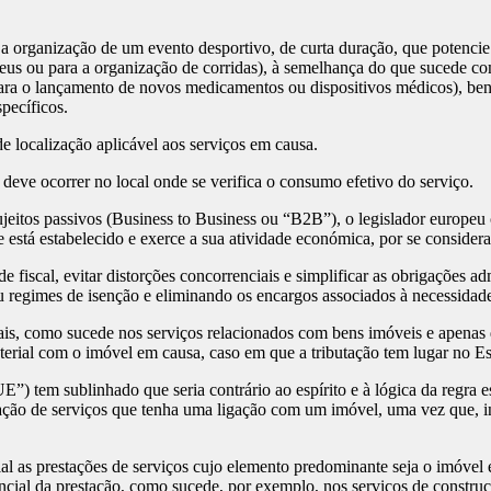
vento desportivo, de curta duração, que potencie a sua ati
s ou para a organização de corridas), à semelhança do que sucede com
ara o lançamento de novos medicamentos ou dispositivos médicos), ben
pecíficos.
e localização aplicável aos serviços em causa.
deve ocorrer no local onde se verifica o consumo efetivo do serviço.
jeitos passivos (Business to Business ou “B2B”), o legislador europeu c
 está estabelecido e exerce a sua atividade económica, por se conside
de fiscal, evitar distorções concorrenciais e simplificar as obrigações 
u regimes de isenção e eliminando os encargos associados à necessidad
ais, como sucede nos serviços relacionados com bens imóveis e apenas
aterial com o imóvel em causa, caso em que a tributação tem lugar no 
) tem sublinhado que seria contrário ao espírito e à lógica da regra e
tação de serviços que tenha uma ligação com um imóvel, uma vez que, i
l as prestações de serviços cujo elemento predominante seja o imóvel 
encial da prestação, como sucede, por exemplo, nos serviços de constru