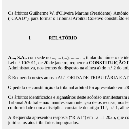
Os árbitros Guilherme W. d'Oliveira Martins (Presidente), Antóni
(“CAAD”), para formar o Tribunal Arbitral Coletivo constituído e
I.
RELATÓRIO
A..., S.A.,
com sede no ..., ... (...), ...-... ..., titular do número d
Lei n.º 10/2011, de 20 de janeiro, requerer a
CONSTITUIÇÃO 
Administrativa, nos termos do disposto na alínea a) do n.º 2 do art
É Requerida nestes autos a AUTORIDADE TRIBUTÁRIA E ADUAN
O pedido de constituição do tribunal arbitral foi apresentado em
Os árbitros identificados e signatários deste acórdão manifestaram
Tribunal Arbitral e não manifestaram intenção de os recusar, nos t
conformidade com a disciplina constante do artigo 11.º, n.º 1, alín
A Requerida apresentou resposta (“R-AT”) em 12-11-2025, que co
jurídica os atos tributários impugnados.