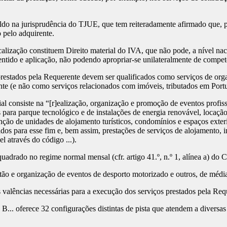
do na jurisprudência do TJUE, que tem reiteradamente afirmado que, pa
o pelo adquirente.
calização constituem Direito material do IVA, que não pode, a nível na
tido e aplicação, não podendo apropriar-se unilateralmente de competê
estados pela Requerente devem ser qualificados como serviços de orga
te (e não como serviços relacionados com imóveis, tributados em Portu
consiste na “[r]ealização, organização e promoção de eventos profissiona
 para parque tecnológico e de instalações de energia renovável, locaçã
ção de unidades de alojamento turísticos, condomínios e espaços exteri
idos para esse fim e, bem assim, prestações de serviços de alojamento, i
l através do código ...).
drado no regime normal mensal (cfr. artigo 41.º, n.º 1, alínea a) do 
 e organização de eventos de desporto motorizado e outros, de média e
 valências necessárias para a execução dos serviços prestados pela Re
 B... oferece 32 configurações distintas de pista que atendem a diversa