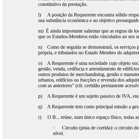
constitutivo da prestação.
l) A posição da Requerente encontra sólido respal
sua substância económica e ao objetivo prosseguid
m) É ainda importante salientar que as regras de lo
que os Estados-Membros estão vinculados ao seu sen
n) Como de seguida se demonstrará, os serviços pr
própria, e tributados no Estado Membro do adquiren
o) A Requerente é uma sociedade cujo objeto social 
gestão, venda, cedência e arrendamento de edifícios
outros produtos de merchandising, gestão e manuten
urbanos, edifícios ou fracções e revenda dos adquir
com as anteriores” (cfr. certidão permanente acessíve
p) A Requerente é um sujeito passivo de IVA, enqua
q) A Requerente tem como principal missão a gestão
r) O B... reúne, num único espaço físico, todas as
· Circuito (pista de corrida): o circuito do
nível.