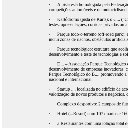
· A pista está homologada pela Federação 
competições automóveis e de motociclismo 
· Kartódromo (pista de Karts): o C... (“C..
testes, apresentações, corridas privadas ou a
· Parque todo-o-terreno (off-road park): es
inclui zonas de riachos, obstáculos artificiai
· Parque tecnológico: estrutura que acolhe
desenvolvimento e teste de tecnologias e sol
· D... – Associação Parque Tecnológico do .
desenvolvimento de empresas inovadoras, co
Parque Tecnológico do B..., promovendo a tr
nacional e internacional.
· Startup ..., localizada no edifício de ac
valorização de novos produtos e negócios, c
· Complexo desportivo: 2 campos de futebo
· Hotel (...Resort) com 107 quartos e 160 a
· 3 Restaurantes com uma lotação total de