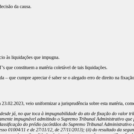
ecisão da causa.
cio às liquidações que impugna.
’s que constituem a matéria coletável de tais liquidações.
da – que cumpre apreciar é saber se o alegado erro de direito na fixaç
23.02.2023, veio uniformizar a jurisprudência sobre esta matéria, com
desde já, no que toca à impugnabilidade do ato de fixação do valor tri
retamente impugnável admitindo o Supremo Tribunal Administrativo qu
lassificação do prédio (acórdãos do Supremo Tribunal Administrativo 
esso 01004/11 e de 27/11/12, de 27/11/2013);
(
ii) do resultado da segu