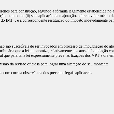
 terrenos para construção, segundo a fórmula legalmente estabelecida no
alização, bem como (ii) sem aplicação da majoração, sobre o valor médio
o do IMI –, e a correspondente restituição do imposto indevidamente p
T) não são suscetíveis de ser invocados em processo de impugnação do at
ributária que a lei autonomiza, relativamente aos atos de liquidação con
l que para tal a lei expressamente prevê, as fixações dos VPT´s ora em
ismo da revisão oficiosa para lograr uma alteração do seu montante.
a com correta observância dos preceitos legais aplicáveis.