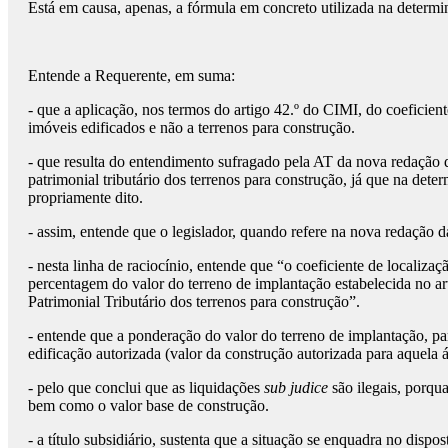
Está em causa, apenas, a fórmula em concreto utilizada na determi
Entende a Requerente, em suma:
- que a aplicação, nos termos do artigo 42.º do CIMI, do coeficie
imóveis edificados e não a terrenos para construção.
- que resulta do entendimento sufragado pela AT da nova redação 
patrimonial tributário dos terrenos para construção, já que na det
propriamente dito.
- assim, entende que o legislador, quando refere na nova redação
- nesta linha de raciocínio, entende que “o coeficiente de locali
percentagem do valor do terreno de implantação estabelecida no art
Patrimonial Tributário dos terrenos para construção”.
- entende que a ponderação do valor do terreno de implantação, pa
edificação autorizada (valor da construção autorizada para aquela á
- pelo que conclui que as liquidações
sub judice
são ilegais, porqu
bem como o valor base de construção.
- a título subsidiário, sustenta que a situação se enquadra no disp