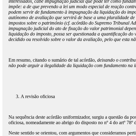
interessados, cabe impugnação judicial que pode ter como fundam
impõe: a de que prevendo a lei um modo especial de reação contra
podem servir de fundamento à impugnação da liquidação do imposto
autónomo de avaliação que servirá de base a uma pluralidade de a
impostos sobre o património (cf. acórdão do Supremo Tribunal A
impugnação judicial do ato de fixação do valor patrimonial depe
liquidação do imposto, possa ser questionada a quantificação do 
decidido ou resolvido sobre o valor da avaliação, pelo que esta n
Em resumo, citando o sumário de tal acórdão,
deixando o contribui
não pode arguir a ilegalidade da liquidação com fundamento na ile
A revisão oficiosa
Na sequência deste acórdão uniformizador, surgiu a questão da pos
oficiosa, nomeadamente ao abrigo do disposto no nº 4 do artº 78º d
Neste sentido se orientou, com argumentos que consideramos perti