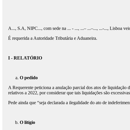
A..., S.A, NIPC..., com sede na ... - ..., ...– ...–..., ...-..., Lisboa 
É requerida a Autoridade Tributária e Aduaneira.
I - RELATÓRIO
O pedido
A Requerente peticiona a anulação parcial dos atos de liquidação de 
relativos a 2022, por considerar que tais liquidações são excessiv
Pede ainda que “seja declarada a ilegalidade do ato de indeferim
O litígio