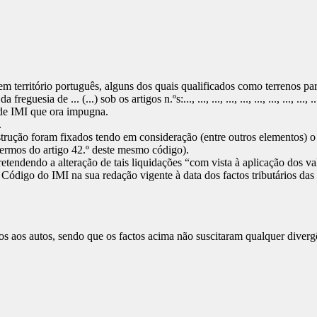
em território português, alguns dos quais qualificados como terrenos pa
e ... (...) sob os artigos n.ºs:..., ..., ..., ..., ..., ..., ..., ..., ..., ..., ..., .
 de IMI que ora impugna.
.
nstrução foram fixados tendo em consideração (entre outros elementos) 
termos do artigo 42.º deste mesmo código).
endendo a alteração de tais liquidações “com vista à aplicação dos valo
 Código do IMI na sua redação vigente à data dos factos tributários da
s aos autos, sendo que os factos acima não suscitaram qualquer divergê