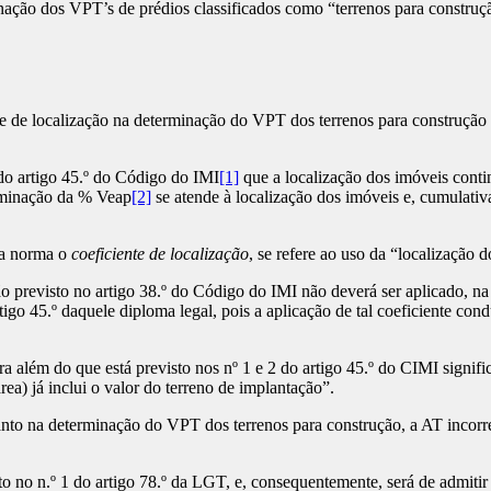
nação dos VPT’s de prédios classificados como “terrenos para construç
nte de localização na determinação do VPT dos terrenos para construção
do artigo 45.º do Código do IMI
[1]
que a localização dos imóveis conti
erminação da % Veap
[2]
se atende à localização dos imóveis e, cumulativa
 da norma o
coeficiente de localização
, se refere ao uso da “localização
zação previsto no artigo 38.º do Código do IMI não deverá ser aplicado,
igo 45.º daquele diploma legal, pois a aplicação de tal coeficiente con
ra além do que está previsto nos nº 1 e 2 do artigo 45.º do CIMI signi
rea) já inclui o valor do terreno de implantação”.
anto na determinação do VPT dos terrenos para construção, a AT incorreu
osto no n.º 1 do artigo 78.º da LGT, e, consequentemente, será de admit