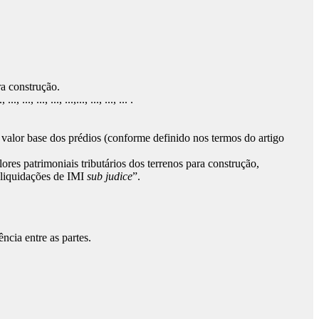
ra construção.
.., ..., ..., ...,..., ..., ..., ... .
o valor base dos prédios (conforme definido nos termos do artigo
res patrimoniais tributários dos terrenos para construção,
s liquidações de IMI
sub judice
”.
ncia entre as partes.