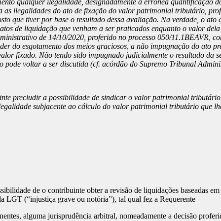
ento qualquer ilegalidade, designadamente a errónea quantificação do
 as ilegalidades do ato de fixação do valor patrimonial tributário, p
 que tiver por base o resultado dessa avaliação. Na verdade, o ato q
tos de liquidação que venham a ser praticados enquanto o valor dela 
dministrativo de 14/10/2020, proferido no processo 050/11.1BEAVR, co
nder do esgotamento dos meios graciosos, a não impugnação do ato pr
valor fixado. Não tendo sido impugnado judicialmente o resultado da se
ão pode voltar a ser discutida (cf. acórdão do Supremo Tribunal Admini
nte precludir a possibilidade de sindicar o valor patrimonial tributári
galidade subjacente ao cálculo do valor patrimonial tributário que lhe
sibilidade de o contribuinte obter a revisão de liquidações baseadas e
a LGT (“injustiça grave ou notória”), tal qual fez a Requerente
nentes, alguma jurisprudência arbitral, nomeadamente a decisão profer