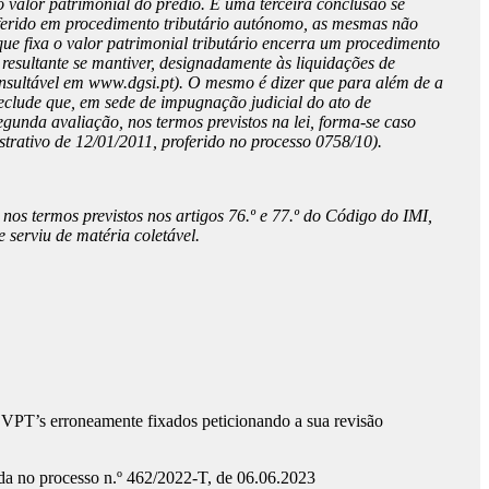
 valor patrimonial do prédio.
E uma terceira conclusão se
roferido em procedimento tributário autónomo, as mesmas não
ue fixa o valor patrimonial tributário encerra um procedimento
resultante se mantiver, designadamente às liquidações de
nsultável em www.dgsi.pt). O mesmo é dizer que para além de a
eclude que, em sede de impugnação judicial do ato de
gunda avaliação, nos termos previstos na lei, forma-se caso
strativo de 12/01/2011, proferido no processo 0758/10).
o nos termos previstos nos artigos 76.º e 77.º do Código do IMI,
 serviu de matéria coletável.
m VPT’s erroneamente fixados peticionando a sua revisão
ida no processo n.º 462/2022-T, de 06.06.2023