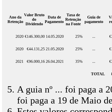
Valor Bruto
Taxa de
Ano da
Data de
Guia de
V
do
Retenção
Retenção
Pagamento
pagamento
r
Dividendo
na Fonte
2020
€146.300,00
14.05.2020
25%
...
€
2020
€44.131,25
21.05.2020
25%
...
€
2021
€96.000,16
26.04.2021
35%
...
€
TOTAL
A guia nº ... foi paga a 
foi paga a 19 de Maio d
Estes valores correspond