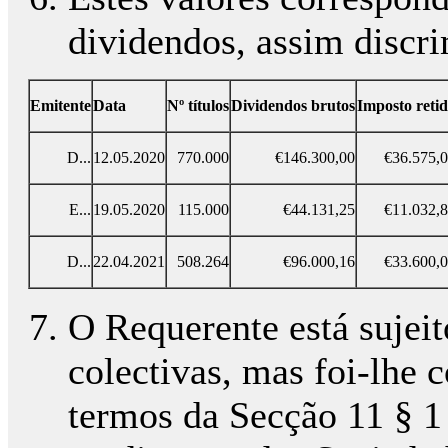
dividendos, assim discr
Emitente
Data
Nº títulos
Dividendos brutos
Imposto reti
D...
12.05.2020
770.000
€146.300,00
€36.575,
E...
19.05.2020
115.000
€44.131,25
€11.032,
D...
22.04.2021
508.264
€96.000,16
€33.600,
O Requerente está sujeit
colectivas, mas foi-lhe
termos da Secção 11 § 1