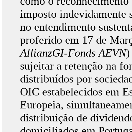
como o reconhecimento do
imposto indevidamente s
no entendimento susten
proferido em 17 de Març
AllianzGI-Fonds AEVN
)
sujeitar a retenção na f
distribuídos por socieda
OIC estabelecidos em E
Europeia, simultaneamen
distribuição de dividend
domiciliados em Portugal