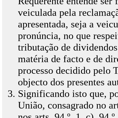
Requerente entende ser f
veiculada pela reclamaç
apresentada, seja a veic
pronúncia, no que respe
tributação de dividendos
matéria de facto e de dir
processo decidido pelo 
objecto dos presentes au
Significando isto que, p
União, consagrado no art
nos arts. 94.º, 1, c), 94.º