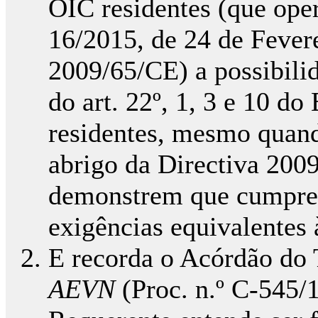
OIC residentes (que oper
16/2015, de 24 de Fevere
2009/65/CE) a possibili
do art. 22º, 1, 3 e 10 do
residentes, mesmo quand
abrigo da Directiva 20
demonstrem que cumprem
exigências equivalentes 
E recorda o Acórdão do
AEVN
(Proc. n.º C-545/