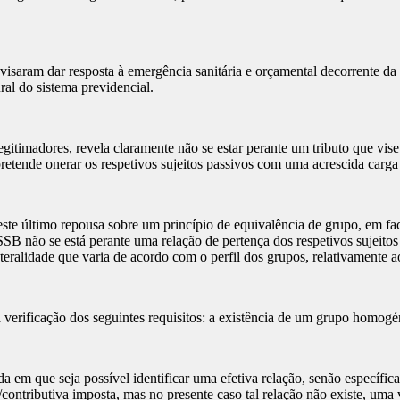
isaram dar resposta à emergência sanitária e orçamental decorrente d
ral do sistema previdencial.
itimadores, revela claramente não se estar perante um tributo que vise 
retende onerar os respetivos sujeitos passivos com uma acrescida carga 
e último repousa sobre um princípio de equivalência de grupo, em face 
SB não se está perante uma relação de pertença dos respetivos sujeitos
eralidade que varia de acordo com o perfil dos grupos, relativamente ao
 a verificação dos seguintes requisitos: a existência de um grupo homogé
 em que seja possível identificar uma efetiva relação, senão específic
ontributiva imposta, mas no presente caso tal relação não existe, uma