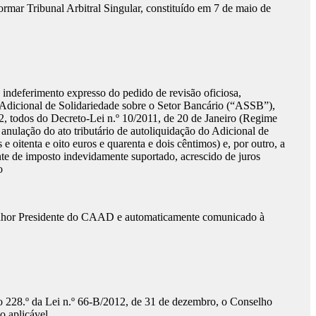
mar Tribunal Arbitral Singular, constituído em 7 de maio de
 de indeferimento expresso do pedido de revisão oficiosa,
o Adicional de Solidariedade sobre o Setor Bancário (“ASSB”),
 n.º 2, todos do Decreto-Lei n.º 10/2011, de 20 de Janeiro (Regime
 anulação do ato tributário de autoliquidação do Adicional de
oitenta e oito euros e quarenta e dois cêntimos) e, por outro, a
nte de imposto indevidamente suportado, acrescido de juros
o
o Senhor Presidente do CAAD e automaticamente comunicado à
tigo 228.º da Lei n.º 66-B/2012, de 31 de dezembro, o Conselho
o aplicável.