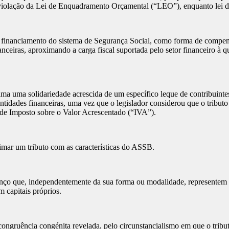
lação da Lei de Enquadramento Orçamental (“LEO”), enquanto lei de va
financiamento do sistema de Segurança Social, como forma de compens
nceiras, aproximando a carga fiscal suportada pelo setor financeiro à q
ama uma solidariedade acrescida de um específico leque de contribuinte
ntidades financeiras, uma vez que o legislador considerou que o tributo 
a de Imposto sobre o Valor Acrescentado (“IVA”).
timar um tributo com as características do ASSB.
nço que, independentemente da sua forma ou modalidade, representem 
 capitais próprios.
congruência congénita revelada, pelo circunstancialismo em que o tributo 