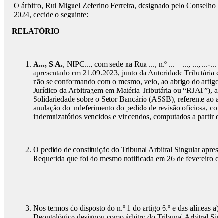
O árbitro, Rui Miguel Zeferino Ferreira, designado pelo Conselho
2024, decide o seguinte:
I. RELATÓRIO
A..., S.A.
, NIPC..., com sede na Rua ..., n.º ... – ..., ..., 
apresentado em 21.09.2023, junto da Autoridade Tributária 
não se conformando com o mesmo, veio, ao abrigo do artigo 2.º, 
Jurídico da Arbitragem em Matéria Tributária ou “RJAT”), apr
Solidariedade sobre o Setor Bancário (ASSB), referente ao an
anulação do indeferimento do pedido de revisão oficiosa, c
indemnizatórios vencidos e vincendos, computados a partir d
O pedido de constituição do Tribunal Arbitral Singular ap
Requerida que foi do mesmo notificada em 26 de fevereiro 
Nos termos do disposto do n.º 1 do artigo 6.º e das alíneas 
Deontológico designou como árbitro do Tribunal Arbitral Sin