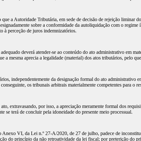
 que a Autoridade Tributária, em sede de decisão de rejeição liminar d
designadamente sobre a conformidade da autoliquidação com o regime íns
to à perceção de juros indemnizatórios.
adequado deverá atender-se ao conteúdo do ato administrativo em matéria
que a mesma aprecia a legalidade (material) dos atos tributários, pelo qu
tários, independentemente da designação formal do ato administrativo em 
r conseguinte, os tribunais arbitrais materialmente competentes para o r
ato, extravasando, por isso, a apreciação meramente formal dos requisi
nte se terá de concluir pela idoneidade do presente meio processual.
o Anexo VI, da Lei n.º 27-A/2020, de 27 de julho, padece de inconstituc
ão do princípio da não retroatividade da lei fiscal; por preterição do pr