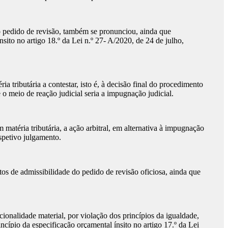
o pedido de revisão, também se pronunciou, ainda que
ito no artigo 18.º da Lei n.º 27- A/2020, de 24 de julho,
 tributária a contestar, isto é, à decisão final do procedimento
e o meio de reação judicial seria a impugnação judicial.
matéria tributária, a ação arbitral, em alternativa à impugnação
espetivo julgamento.
tos de admissibilidade do pedido de revisão oficiosa, ainda que
ionalidade material, por violação dos princípios da igualdade,
incípio da especificação orçamental ínsito no artigo 17.º da Lei