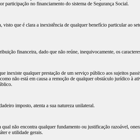
or participação no financiamento do sistema de Segurança Social.
 visto que é clara a inexistência de qualquer benefício particular ao se
ição financeira, dado que não reúne, inequivocamente, os caracteres ti
ue inexiste qualquer prestação de um serviço público aos sujeitos pa
m como não está em causa a remoção de qualquer obstáculo jurídico à ati
blico.
deiro imposto, atenta a sua natureza unilateral.
qual não encontra qualquer fundamento ou justificação razoável, onera
er e utilidade gerais.