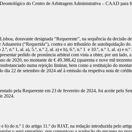
 Deontológico do Centro de Arbitragem Administrativa – CAAD para for
...-... Lisboa, doravante designada “Requerente”, na sequência da decisão
e Aduaneira (“Requerida”), contra o ato tributário de autoliquidação d
n.º 1, al. a), 5.º, n.º 2, al. a) e b), 6.º, n.º 1 e 10.º, n.º 1, al. a) e
esentar pedido de pronúncia arbitral com vista a obter, por um lado, a
o de 2020, no montante de € 49.388,42 (quarenta e nove mil trezentos e 
onsubstanciado numa rejeição liminar, bem como a restituição do monta
o dia 22 de setembro de 2024 até à emissão da respetiva nota de crédit
resentado pela Requerente em 23 de fevereiro de 2024, foi aceite pel
de 2024.
a) e b) do n.º 1 do artigo 11.º do RJAT, na redação introduzida pelo ar
gular o aqui signatário, que comunicou a aceitação do encargo no praz