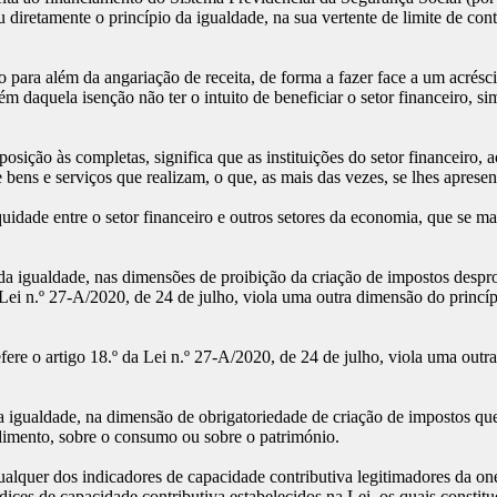
 diretamente o princípio da igualdade, na sua vertente de limite de contr
para além da angariação de receita, de forma a fazer face a um acrés
 daquela isenção não ter o intuito de beneficiar o setor financeiro, s
osição às completas, significa que as instituições do setor financeiro
ens e serviços que realizam, o que, as mais das vezes, se lhes aprese
uidade entre o setor financeiro e outros setores da economia, que se m
a igualdade, nas dimensões de proibição da criação de impostos desprop
a Lei n.º 27-A/2020, de 24 de julho, viola uma outra dimensão do princí
ere o artigo 18.º da Lei n.º 27-A/2020, de 24 de julho, viola uma outr
a igualdade, na dimensão de obrigatoriedade de criação de impostos qu
ndimento, sobre o consumo ou sobre o património.
ualquer dos indicadores de capacidade contributiva legitimadores da on
ces de capacidade contributiva estabelecidos na Lei, os quais constit