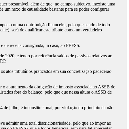
uer presumível, além de que, no campo subjetivo, inexiste uma
o de um nexo de causalidade bastante para se poder configurar
imposto numa contribuição financeira, pelo que sendo de todo
nte), será de qualificar este tributo como um verdadeiro
, e de receita consignada, in casu, ao FEFSS.
de 2020, e tendo por referência saldos de passivos relativos ao
CRP.
 os atos tributários praticados em sua concretização padecerão
nder o apuramento da obrigação de imposto associada ao ASSB de
gistados fora do balanço, pelo que que nessa altura o ASSB de
4 de julho, é inconstitucional, por violação do princípio da não
ve admitir uma total discricionariedade, pelo que ao impor ao
via do FEFSS), que a todos beneficia, sem para tal apresentar