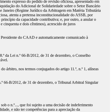
eferimento expresso do pedido de revisão oficiosa, apresentado em
liquidação do Adicional de Solidariedade sobre o Setor Bancário
 de Janeiro (Regime Jurídico da Arbitragem em Matéria Tributária
ciosa, atenta a pretensa inconstitucionalidade do ASSB, por
princípio da capacidade contributiva; e, por outro, a anular o
e cinquenta e dois cêntimos), acrescido de juros
nhor Presidente do CAAD e automaticamente comunicado à
 228.º da Lei n.º 66-B/2012, de 31 de dezembro, o Conselho
ável.
o árbitro, nos termos conjugados do artigo 11.º, n.º 1, alíneas
n.º 66-B/2012, de 31 de dezembro, o Tribunal Arbitral Singular
ob o n.º..., que foi sujeito a uma decisão de indeferimento
alidade, e não ter competências para a apreciação da