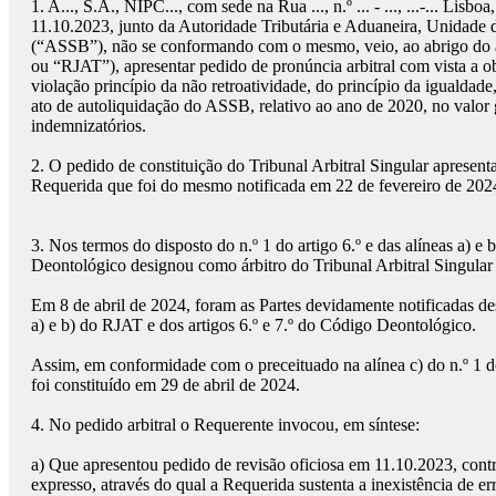
1.
A..., S.A., NIPC..., com sede na Rua ..., n.º ... - ..., ...-... 
11.10.2023, junto da Autoridade Tributária e Aduaneira, Unidade d
(“ASSB”), não se conformando com o mesmo, veio, ao abrigo do arti
ou “RJAT”), apresentar pedido de pronúncia arbitral com vista a ob
violação princípio da não retroatividade, do princípio da igualdade
ato de autoliquidação do ASSB, relativo ao ano de 2020, no valor g
indemnizatórios.
2.
O pedido de constituição do Tribunal Arbitral Singular aprese
Requerida que foi do mesmo notificada em 22 de fevereiro de 202
3.
Nos termos do disposto do n.º 1 do artigo 6.º e das alíneas a) e
Deontológico designou como árbitro do Tribunal Arbitral Singular 
Em 8 de abril de 2024, foram as Partes devidamente notificadas des
a) e b) do RJAT e dos artigos 6.º e 7.º do Código Deontológico.
Assim, em conformidade com o preceituado na alínea c) do n.º 1 do
foi constituído em 29 de abril de 2024.
4.
No pedido arbitral o Requerente invocou, em síntese:
a)
Que apresentou pedido de revisão oficiosa em 11.10.2023, contra
expresso, através do qual a Requerida sustenta a inexistência de er