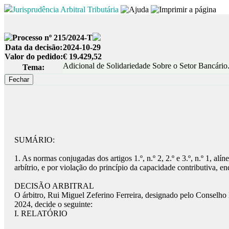
Jurisprudência Arbitral Tributária
Processo nº 215/2024-T
Data da decisão:
2024-10-29
Valor do pedido:
€ 19.429,52
Adicional de Solidariedade Sobre o Setor Bancário.
Tema:
SUMÁRIO:
1.
As normas conjugadas dos artigos 1.º, n.º 2, 2.º e 3.º, n.º 1, al
arbítrio, e por violação do princípio da capacidade contributiva, en
DECISÃO ARBITRAL
O árbitro, Rui Miguel Zeferino Ferreira, designado pelo Conselho
2024, decide o seguinte:
I.
RELATÓRIO