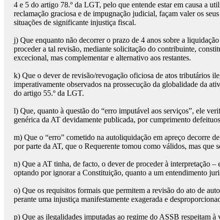
4 e 5 do artigo 78.º da LGT, pelo que entende estar em causa a ut
reclamação graciosa e de impugnação judicial, façam valer os seus d
situações de significante injustiça fiscal.
j)
Que enquanto não decorrer o prazo de 4 anos sobre a liquidação 
proceder a tal revisão, mediante solicitação do contribuinte, cons
excecional, mas complementar e alternativo aos restantes.
k)
Que o dever de revisão/revogação oficiosa de atos tributários ile
imperativamente observados na prossecução da globalidade da ativ
do artigo 55.º da LGT.
l)
Que, quanto à questão do “erro imputável aos serviços”, ele veri
genérica da AT devidamente publicada, por cumprimento defeituos
m)
Que o “erro” cometido na autoliquidação em apreço decorre de 
por parte da AT, que o Requerente tomou como válidos, mas que se 
n)
Que a AT tinha, de facto, o dever de proceder à interpretação 
optando por ignorar a Constituição, quanto a um entendimento juri
o)
Que os requisitos formais que permitem a revisão do ato de aut
perante uma injustiça manifestamente exagerada e desproporcionada
p)
Que as ilegalidades imputadas ao regime do ASSB respeitam à vio