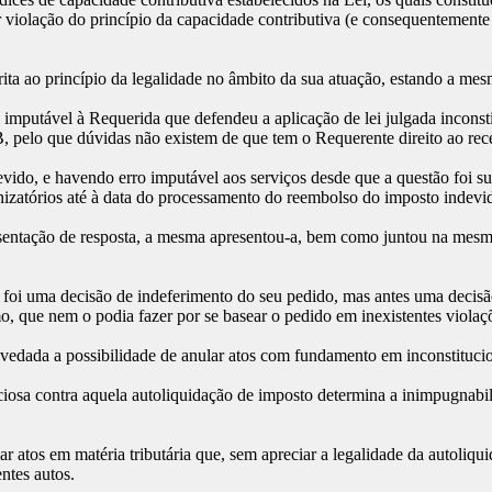
 violação do princípio da capacidade contributiva (e consequentemente 
trita ao princípio da legalidade no âmbito da sua atuação, estando a me
mputável à Requerida que defendeu a aplicação de lei julgada inconstitu
 pelo que dúvidas não existem de que tem o Requerente direito ao rec
vido, e havendo erro imputável aos serviços desde que a questão foi s
mnizatórios até à data do processamento do reembolso do imposto indev
sentação de resposta, a mesma apresentou-a, bem como juntou na mesma
o foi uma decisão de indeferimento do seu pedido, mas antes uma decisã
 que nem o podia fazer por se basear o pedido em inexistentes violaç
á vedada a possibilidade de anular atos com fundamento em inconstituci
iosa contra aquela autoliquidação de imposto determina a inimpugnabi
ar atos em matéria tributária que, sem apreciar a legalidade da autoliqu
ntes autos.