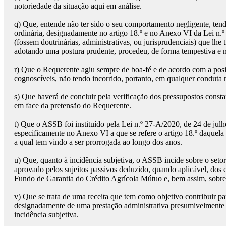
notoriedade da situação aqui em análise.
q)
Que, entende não ter sido o seu comportamento negligente, tendo
ordinária, designadamente no artigo 18.º e no Anexo VI da Lei n.º 
(fossem doutrinárias, administrativas, ou jurisprudenciais) que lh
adotando uma postura prudente, procedeu, de forma tempestiva e no
r)
Que o Requerente agiu sempre de boa-fé e de acordo com a posiçã
cognoscíveis, não tendo incorrido, portanto, em qualquer conduta 
s)
Que haverá de concluir pela verificação dos pressupostos constan
em face da pretensão do Requerente.
t)
Que o ASSB foi instituído pela Lei n.º 27-A/2020, de 24 de jul
especificamente no Anexo VI a que se refere o artigo 18.º daquela 
a qual tem vindo a ser prorrogada ao longo dos anos.
u)
Que, quanto à incidência subjetiva, o ASSB incide sobre o setor
aprovado pelos sujeitos passivos deduzido, quando aplicável, dos 
Fundo de Garantia do Crédito Agrícola Mútuo e, bem assim, sobre o
v)
Que se trata de uma receita que tem como objetivo contribuir p
designadamente de uma prestação administrativa presumivelmente 
incidência subjetiva.