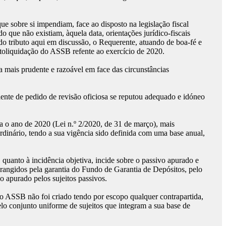
e sobre si impendiam, face ao disposto na legislação fiscal
 que não existiam, àquela data, orientações jurídico-fiscais
 do tributo aqui em discussão, o Requerente, atuando de boa-fé e
utoliquidação do ASSB refente ao exercício de 2020.
a mais prudente e razoável em face das circunstâncias
diente de pedido de revisão oficiosa se reputou adequado e idóneo
a o ano de 2020 (Lei n.º 2/2020, de 31 de março), mais
ordinário, tendo a sua vigência sido definida com uma base anual,
quanto à incidência objetiva, incide sobre o passivo apurado e
brangidos pela garantia do Fundo de Garantia de Depósitos, pelo
 apurado pelos sujeitos passivos.
 o ASSB não foi criado tendo por escopo qualquer contrapartida,
o conjunto uniforme de sujeitos que integram a sua base de