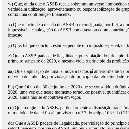
w)
Que, ainda que o ASSB recaia sobre um universo homogéneo de 
verdadeira utilização, aproveitamento ou responsabilização de grup
como uma contribuição financeira.
x)
Que o facto de a receita do ASSB ser consignada, por Lei, a um
impossível a catalogação do ASSB como taxa ou como contribuição f
imposto.
y)
Que, há que concluir, estar-se perante um imposto especial, dado
z)
Que o ASSB padece de ilegalidade, por violação do princípio da v
primeiro semestre de 2020, o mesmo viola o princípio da proibição d
aa)
Que a aplicação de uma lei nova a factos já anteriormente valor
do vício de nulidade, por violação do princípio da retroatividade fi
bb)
Que foi no dia 30 de junho de 2020 que se consolidou definit
2020, uma vez que nesse momento tornou-se possível quantificar o 
2020, ainda não se encontrava em vigor.
cc)
Que o regime do ASSB, particularmente a disposição transitória 
retroatividade da lei fiscal, previsto no n.º 3 do artigo 103.º da CRP
dd)
Que a ASSB padece de ilegalidade, por violação do princípio da
setor financeiro, por via do ASSB, um ónus acrescido no que respe