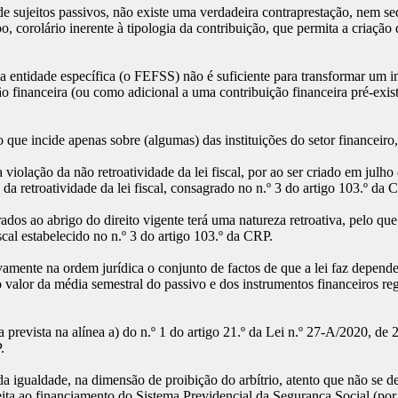
sujeitos passivos, não existe uma verdadeira contraprestação, nem seq
o, corolário inerente à tipologia da contribuição, que permita a criaçã
a entidade específica (o FEFSS) não é suficiente para transformar um 
inanceira (ou como adicional a uma contribuição financeira pré-existe
 que incide apenas sobre (algumas) das instituições do setor financeiro
iolação da não retroatividade da lei fiscal, por ao ser criado em julho 
a retroatividade da lei fiscal, consagrado no n.º 3 do artigo 103.º da 
ados ao abrigo do direito vigente terá uma natureza retroativa, pelo que
scal estabelecido no n.º 3 do artigo 103.º da CRP.
ivamente na ordem jurídica o conjunto de factos de que a lei faz depe
valor da média semestral do passivo e dos instrumentos financeiros re
prevista na alínea a) do n.º 1 do artigo 21.º da Lei n.º 27-A/2020, de 2
.
 igualdade, na dimensão de proibição do arbítrio, atento que não se de
ita ao financiamento do Sistema Previdencial da Segurança Social (por 