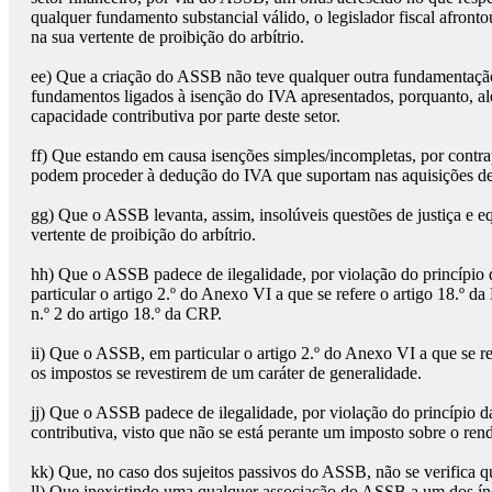
qualquer fundamento substancial válido, o legislador fiscal afrontou
na sua vertente de proibição do arbítrio.
ee)
Que a criação do ASSB não teve qualquer outra fundamentação 
fundamentos ligados à isenção do IVA apresentados, porquanto, além
capacidade contributiva por parte deste setor.
ff)
Que estando em causa isenções simples/incompletas, por contrap
podem proceder à dedução do IVA que suportam nas aquisições de b
gg)
Que o ASSB levanta, assim, insolúveis questões de justiça e eq
vertente de proibição do arbítrio.
hh)
Que o ASSB padece de ilegalidade, por violação do princípio d
particular o artigo 2.º do Anexo VI a que se refere o artigo 18.º d
n.º 2 do artigo 18.º da CRP.
ii)
Que o ASSB, em particular o artigo 2.º do Anexo VI a que se ref
os impostos se revestirem de um caráter de generalidade.
jj)
Que o ASSB padece de ilegalidade, por violação do princípio d
contributiva, visto que não se está perante um imposto sobre o re
kk)
Que, no caso dos sujeitos passivos do ASSB, não se verifica q
ll)
Que inexistindo uma qualquer associação do ASSB a um dos índi