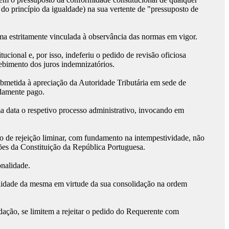
do princípio da igualdade) na sua vertente de "pressuposto de
sma estritamente vinculada à observância das normas em vigor.
cional e, por isso, indeferiu o pedido de revisão oficiosa
ebimento dos juros indemnizatórios.
ubmetida à apreciação da Autoridade Tributária em sede de
idamente pago.
 data o respetivo processo administrativo, invocando em
o de rejeição liminar, com fundamento na intempestividade, não
ões da Constituição da República Portuguesa.
onalidade.
lidade da mesma em virtude da sua consolidação na ordem
idação, se limitem a rejeitar o pedido do Requerente com