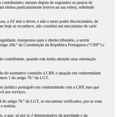
os contribuintes, mesmo depois de esgotados os prazos de
m efeitos particularmente lesivos na sua esfera, refletindo
sa, a AT tem o dever, e não o mero poder discricionário, de
orme hoje se reconhece, não constitui um mecanismo de cariz
galidade, transpostos para o direito tributário, a serem
artigo 266.º da Constituição da República Portuguesa (“CRP”) e
 do contribuinte, quando este tenha adotado uma orientação
ação do normativo contrário à CRP, e atuação em conformidade
úmero 1 do artigo 78.º da LGT.
mento jurídico português em conformidade com a CRP, mas que
el aos serviços.
 do artigo 78.º da LGT, se encontram verificados, por se estar
e notória.
, o que, só por si, é demonstrativo da gravidade e da