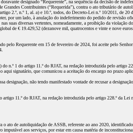
Lisboa, doravante designado “Requerente”, na sequência da decisão de ind
e Grandes Contribuintes (“Requerida”), contra o ato tributário de auto
go 2.º, n.º 1, al. a) e 10.º, todos, do Decreto-Lei n.º 10/2011, de 20
ter, por um lado, à anulação do indeferimento do pedido de revisão ofi
, nas suas diversas vertentes, nomeadamente, a proibição da violação do 
lobal de € 19.429,52 (dezanove mil, quatrocentos e vinte e nove euros 
ntado pelo Requerente em 15 de fevereiro de 2024, foi aceite pelo Se
4.
 b) do n.º 1 do artigo 11.º do RJAT, na redação introduzida pelo artigo
o aqui signatário, que comunicou a aceitação do encargo no prazo aplic
sa designação, não tendo manifestado vontade de recusar a designação d
 artigo 11.º do RJAT, na redação introduzida pelo artigo 228.º da Lei 
 o ato de autoliquidação de ASSB, referente ao ano 2020, identificado s
ro imputável aos serviços, por estar em causa matéria de inconstitucion