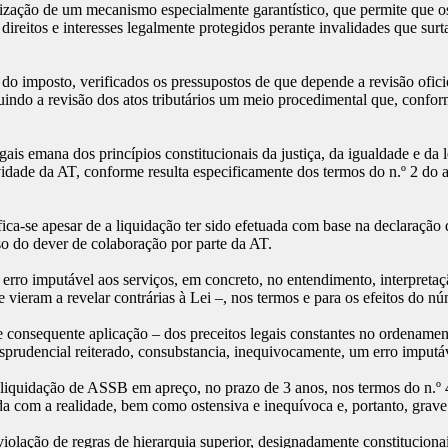
ilização de um mecanismo especialmente garantístico, que permite que 
ireitos e interesses legalmente protegidos perante invalidades que surta
do imposto, verificados os pressupostos de que depende a revisão oficio
tituindo a revisão dos atos tributários um meio procedimental que, conf
gais emana dos princípios constitucionais da justiça, da igualdade e da le
idade da AT, conforme resulta especificamente dos termos do n.º 2 do 
fica-se apesar de a liquidação ter sido efetuada com base na declaração
o do dever de colaboração por parte da AT.
erro imputável aos serviços, em concreto, no entendimento, interpret
vieram a revelar contrárias à Lei –, nos termos e para os efeitos do n
– e consequente aplicação – dos preceitos legais constantes no ordena
sprudencial reiterado, consubstancia, inequivocamente, um erro imputáv
oliquidação de ASSB em apreço, no prazo de 3 anos, nos termos do n.º 4
 com a realidade, bem como ostensiva e inequívoca e, portanto, grave 
lação de regras de hierarquia superior, designadamente constitucionais