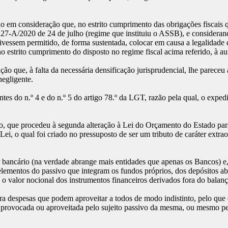
 em consideração que, no estrito cumprimento das obrigações fiscais qu
27-A/2020 de 24 de julho (regime que instituiu o ASSB), e considerando
e tivessem permitido, de forma sustentada, colocar em causa a legalidade
 estrito cumprimento do disposto no regime fiscal acima referido, à a
o que, à falta da necessária densificação jurisprudencial, lhe pareceu 
negligente.
tes do n.º 4 e do n.º 5 do artigo 78.º da LGT, razão pela qual, o expe
ho, que procedeu à segunda alteração à Lei do Orçamento do Estado par
Lei, o qual foi criado no pressuposto de ser um tributo de caráter extra
 bancário (na verdade abrange mais entidades que apenas os Bancos) e, 
elementos do passivo que integram os fundos próprios, dos depósitos a
 valor nocional dos instrumentos financeiros derivados fora do balanço
ara despesas que podem aproveitar a todos de modo indistinto, pelo que
provocada ou aproveitada pelo sujeito passivo da mesma, ou mesmo pel