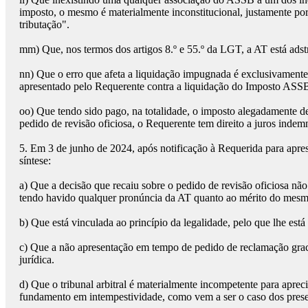
imposto, o mesmo é materialmente inconstitucional, justamente por
tributação".
mm)
Que, nos termos dos artigos 8.º e 55.º da LGT, a AT está ads
nn)
Que o erro que afeta a liquidação impugnada é exclusivamente i
apresentado pelo Requerente contra a liquidação do Imposto ASSB,
oo)
Que tendo sido pago, na totalidade, o imposto alegadamente de
pedido de revisão oficiosa, o Requerente tem direito a juros inde
5.
Em 3 de junho de 2024, após notificação à Requerida para apre
síntese:
a)
Que a decisão que recaiu sobre o pedido de revisão oficiosa nã
tendo havido qualquer pronúncia da AT quanto ao mérito do mesmo,
b)
Que está vinculada ao princípio da legalidade, pelo que lhe est
c)
Que a não apresentação em tempo de pedido de reclamação grac
jurídica.
d)
Que o tribunal arbitral é materialmente incompetente para apreci
fundamento em intempestividade, como vem a ser o caso dos prese