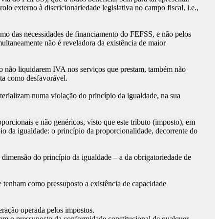
olo externo à discricionariedade legislativa no campo fiscal, i.e.,
cimo das necessidades de financiamento do FEFSS, e não pelos
imultaneamente não é reveladora da existência de maior
, ao não liquidarem IVA nos serviços que prestam, também não
nta como desfavorável.
aterializam numa violação do princípio da igualdade, na sua
orcionais e não genéricos, visto que este tributo (imposto), em
pio da igualdade: o princípio da proporcionalidade, decorrente do
a dimensão do princípio da igualdade – a da obrigatoriedade de
e tenham como pressuposto a existência de capacidade
eração operada pelos impostos.
uem o pressuposto da conformidade constitucional de qualquer