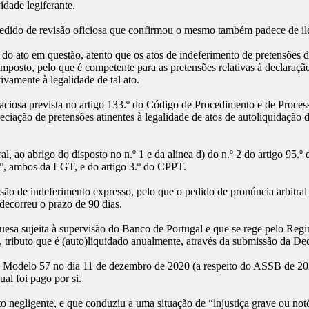
idade legiferante.
o pedido de revisão oficiosa que confirmou o mesmo também padece de il
 do ato em questão, atento que os atos de indeferimento de pretensões do
mposto, pelo que é competente para as pretensões relativas à declaração
vamente à legalidade de tal ato.
aciosa prevista no artigo 133.º do Código de Procedimento e de Proces
preciação de pretensões atinentes à legalidade de atos de autoliquidaçã
l, ao abrigo do disposto no n.º 1 e da alínea d) do n.º 2 do artigo 95.
6.º, ambos da LGT, e do artigo 3.º do CPPT.
são de indeferimento expresso, pelo que o pedido de pronúncia arbitral
decorreu o prazo de 90 dias.
uesa sujeita à supervisão do Banco de Portugal e que se rege pelo Regi
tributo que é (auto)liquidado anualmente, através da submissão da De
 Modelo 57 no dia 11 de dezembro de 2020 (a respeito do ASSB de 20
ual foi pago por si.
gligente, e que conduziu a uma situação de “injustiça grave ou notória”