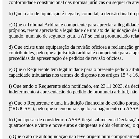
conformidade constitucional das normas jurídicas ou sequer da ativ
b)
Que o ato de liquidação é ilegal e, como tal, a decisão final d
c)
Que o Tribunal Arbitral é competente para apreciar a ilegalidade
próprios, terem apreciado a legalidade de um ato de liquidação de i
quando, num ato de segundo grau, a AT se tenha pronunciado relati
d)
Que existe uma equiparação da revisão oficiosa à reclamação gr
contribuintes, pelo que a jurisdição arbitral é competente para a a
precedidas da apresentação de pedidos de revisão oficiosa.
e)
Que o Requerente tem legitimidade para o presente pedido arbitra
capacidade tributárias nos termos do disposto nos artigos 15.º e 1
f)
Que tendo o Requerente sido notificado, em 23.11.2023, da deci
indeferimento à apresentação do pedido de pronuncia arbitral, não 
g)
Que o Requerente é uma instituição financeira de crédito portug
(“RGICSF”), pelo que se encontra sujeito ao pagamento do ASSB, 
h)
Que apesar de considerar o ASSB ilegal submeteu a Declaração
quatrocentos e vinte e nove euros e cinquenta e dois cêntimos), o q
i)
Que o ato de autoliquidação não teve origem num comportamento ne