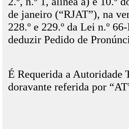
2.º, n.º 1, alínea a) e 10.º
de janeiro (“RJAT”), na ver
228.º e 229.º da Lei n.º 6
deduzir Pedido de Pronúnci
É Requerida a Autoridade T
doravante referida por “AT