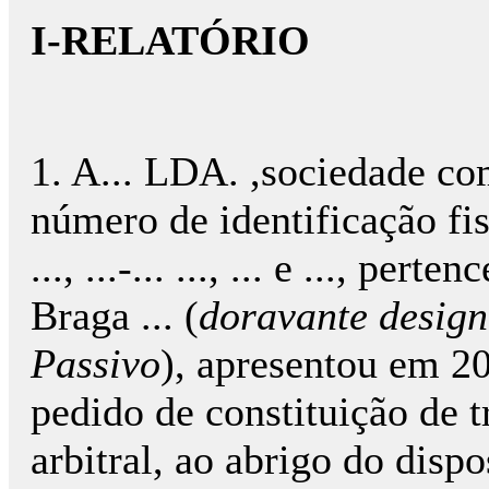
I-RELATÓRIO
1. A... LDA. ,sociedade co
número de identificação fisc
..., ...-... ..., ... e ..., pe
Braga ... (
doravante desig
Passivo
), apresentou em 
pedido de constituição de t
arbitral, ao abrigo do dispo