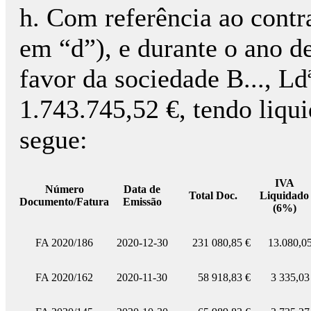
h. Com referência ao cont
em “d”), e durante o ano d
favor da sociedade B..., Ld
1.743.745,52 €, tendo liq
segue:
IVA
Número
Data de
Total Doc.
Liquidado
Documento/Fatura
Emissão
(6%)
FA 2020/186
2020-12-30
231 080,85 €
13.080,0
FA 2020/162
2020-11-30
58 918,83 €
3 335,03