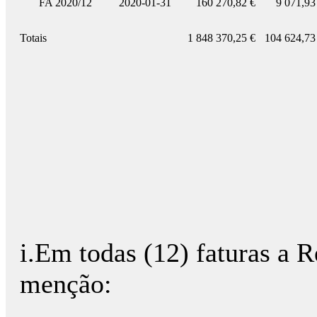
FA 2020/12
2020-01-31
160 270,82 €
9 071,93
Totais
1 848 370,25 €
104 624,73
i.Em todas (12) faturas a R
menção: