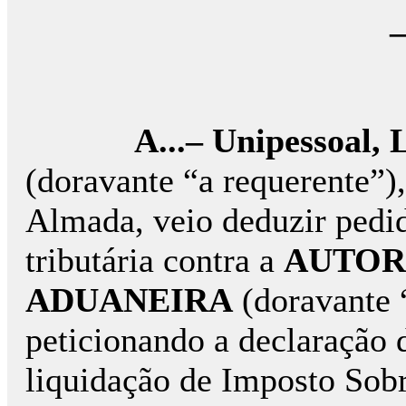
A...– Unipessoal, 
(dora­van­te “a requerente”),
Almada, veio dedu­zir pedi­
tributária contra a
AUTO­R
ADUA­NEI­­RA
(doravante 
peticionando a declaração d
liquidação de Imposto Sobr