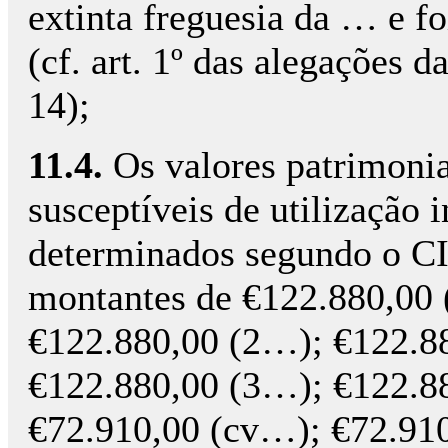
extinta freguesia da … e f
(cf. art. 1º das alegações d
14);
11.4.
Os valores patrimoniai
susceptíveis de utilização
determinados segundo o C
montantes de €122.880,00
€122.880,00 (2…); €122.8
€122.880,00 (3…); €122.8
€72.910,00 (cv…); €72.91