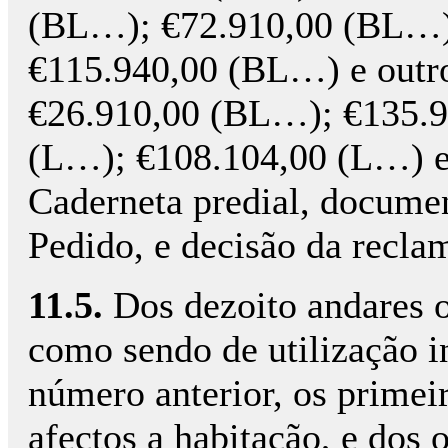
(BL…); €72.910,00 (BL…)
€115.940,00 (BL…) e outr
€26.910,00 (BL…); €135.9
(L…); €108.104,00 (L…) e
Caderneta predial, docume
Pedido, e decisão da reclam
11.5.
Dos dezoito andares o
como sendo de utilização i
número anterior, os primei
afectos a habitação, e dos