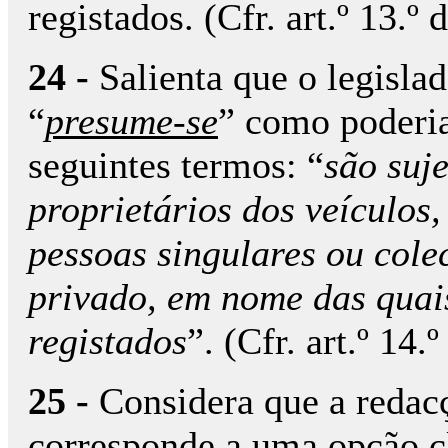
registados. (Cfr. art.º 13.º
24 -
Salienta que o legisla
“
presume-se
” como poderia
seguintes termos: “
são suj
proprietários dos veículos
pessoas singulares ou colec
privado, em nome das quai
registados
”. (Cfr. art.º 14.
25 -
Considera que a redacç
corresponde a uma opção cla