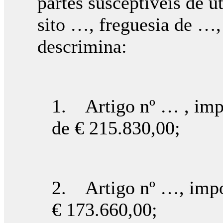
partes susceptíveis de u
sito …, freguesia de …
descrimina:
1. Artigo nº … , imp
de € 215.830,00;
2. Artigo nº …, impo
€ 173.660,00;