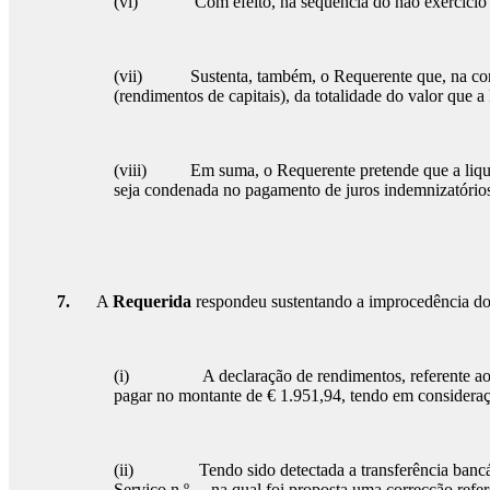
(vi) Com efeito, na sequência do não exercício dest
(vii) Sustenta, também, o Requerente que, na correcç
(rendimentos de capitais), da totalidade do valor que 
(viii) Em suma, o Requerente pretende que a liquida
seja condenada no pagamento de juros indemnizatórios,
7.
A
Requerida
respondeu sustentando a improcedência do p
(i) A declaração de rendimentos, referente ao exer
pagar no montante de € 1.951,94, tendo em considera
(ii) Tendo sido detectada a transferência bancári
Serviço n.º
...
, na qual foi proposta uma correcção ref