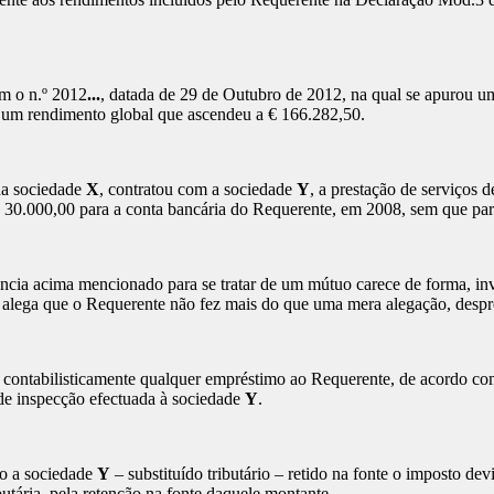
 o n.º 2012
...
, datada de 29 de Outubro de 2012, na qual se apurou u
 um rendimento global que ascendeu a € 166.282,50.
a sociedade
X
, contratou com a sociedade
Y
, a prestação de serviços 
 € 30.000,00 para a conta bancária do Requerente, em 2008, sem que par
acima mencionado para se tratar de um mútuo carece de forma, invoc
o, alega que o Requerente não fez mais do que uma mera alegação, desp
ntabilisticamente qualquer empréstimo ao Requerente, de acordo com 
e inspecção efectuada à sociedade
Y
.
o a sociedade
Y
– substituído tributário – retido na fonte o imposto d
butária, pela retenção na fonte daquele montante.