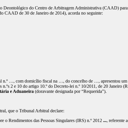
o Deontológico do Centro de Arbitragem Administrativa (CAAD) para fo
do CAAD de 30 de Janeiro de 2014), acorda no seguinte:
l n.º …, com domicílio fiscal na …, do concelho de …, apresentou um pe
 n.ºs 2 e 10 do artigo 10.º do Decreto-lei n.º 10/2011, de 20 Janeiro 
tária e Aduaneira
(doravante designada por “Requerida”).
al, que o Tribunal Arbitral declare:
bre o Rendimentos das Pessoas Singulares (IRS) n.º 2012
...
, referente