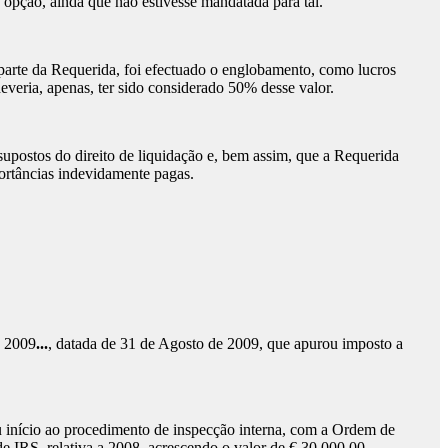
pção, ainda que não estivesse mandatada para tal.
arte da Requerida, foi efectuado o englobamento, como lucros
everia, apenas, ter sido considerado 50% desse valor.
ostos do direito de liquidação e, bem assim, que a Requerida
portâncias indevidamente pagas.
º 2009
...
, datada de 31 de Agosto de 2009, que apurou imposto a
 início ao procedimento de inspecção interna, com a Ordem de
e IRS, relativa a 2008, acrescendo o valor de € 30.000,00,