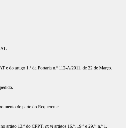
JAT.
JAT e do artigo 1.º da Portaria n.º 112-A/2011, de 22 de Março.
 pedido.
epoimento de parte do Requerente.
o no artigo 13.º do CPPT,
ex vi
artigos 16.º, 19.º e 29.º, n.º 1,