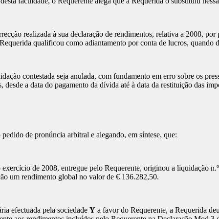
a faculdade, o Requerente alega que a Requerida o substituiu nessa o
ão realizada à sua declaração de rendimentos, relativa a 2008, por p
a Requerida qualificou como adiantamento por conta de lucros, quando d
ção contestada seja anulada, com fundamento em erro sobre os pressup
 desde a data do pagamento da dívida até à data da restituição das im
edido de pronúncia arbitral e alegando, em síntese, que:
cício de 2008, entregue pelo Requerente, originou a liquidação n.
ção um rendimento global no valor de € 136.282,50.
a efectuada pela sociedade
Y
a favor do Requerente, a Requerida deu
erente aos rendimentos incluídos pelo Requerente na Declaração Mod.3 d