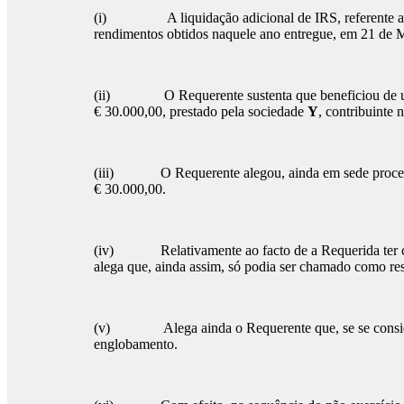
(i) A liquidação adicional de IRS, referente ao exe
rendimentos obtidos naquele ano entregue, em 21 de
(ii) O Requerente sustenta que beneficiou de u
€ 30.000,00, prestado pela sociedade
Y
, contribuinte 
(iii) O Requerente alegou, ainda em sede procedim
€ 30.000,00.
(iv) Relativamente ao facto de a Requerida ter cons
alega que, ainda assim, só podia ser chamado como res
(v) Alega ainda o Requerente que, se se considerass
englobamento.