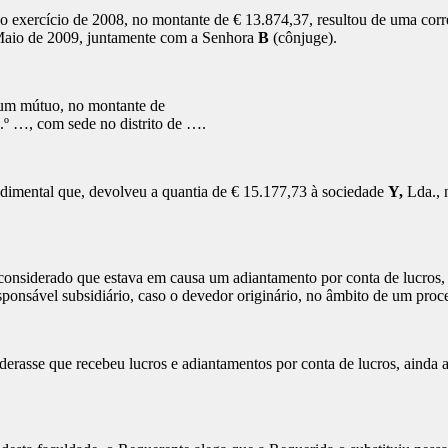
rcício de 2008, no montante de € 13.874,37, resultou de uma correcç
 Maio de 2009, juntamente com a Senhora
B
(cônjuge).
m mútuo, no montante de
n.º …, com sede no distrito de ….
ental que, devolveu a quantia de € 15.177,73 à sociedade
Y,
Lda., 
iderado que estava em causa um adiantamento por conta de lucros, n
ponsável subsidiário, caso o devedor originário, no âmbito de um proces
e que recebeu lucros e adiantamentos por conta de lucros, ainda assi