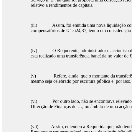
relativo a rendimentos de capitais.
(iii) Assim, foi emitida uma nova liquidação com
compensatórios de € 1.624,37, tendo em consideração
(iv) O Requerente, administrador e accionista d
esta realizado uma transferência bancária no valor de
(v) Refere, ainda, que o montante da transferência 
mesmo seja celebrado por escritura pública e, por iss
(vi) Por outro lado, não se encontrava relevado co
Direcção de Finanças de …, no âmbito de uma acção d
(vii) Assim, entendeu a Requerida que, não tend
Requerente ser responsável, por via da substituição tri