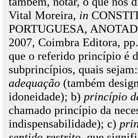
também, notar, o que nos d
Vital Moreira,
in
CONSTIT
PORTUGUESA, ANOTADA, 
2007, Coimbra Editora, pp
que o referido princípio é 
subprincípios, quais sejam
adequação
(também designa
idoneidade); b)
princípio d
chamado princípio da nece
indispensabilidade); c)
pri
sentido restrito
, que signif