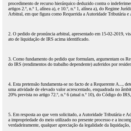
procedimento de recurso hierárquico deduzido contra o indeferimen
artigos 2.º, n.º 1, alínea a), e 10.º, n.º 1, alínea a), do Regime 
Arbitral, em que figura como Requerida a Autoridade Tributária e
2. O pedido de pronúncia arbitral, apresentado em 15-02-2019, visa
ato de liquidação de IRS acima identificado.
3. Como fundamento do pedido que formulam, argumentam os Requer
do IRS (rendimentos do trabalho dependente) auferidos por residen
4. Esta pretensão fundamenta-se no facto de a Requerente A..., det
uma atividade de elevado valor acrescentado, enquadrada no âmbito 
20% prevista no artigo 72.º, n.º 6 (atual n.º 10), do Código do IRS
5. Em resposta ao que vem solicitado, a Autoridade Tributária e A
a impropriedade do meio utilizado no presente processo e a incom
verdadeiramente, qualquer apreciação da legalidade da liquidação