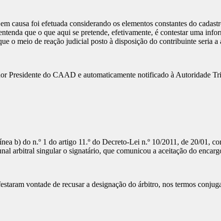
 em causa foi efetuada considerando os elementos constantes do cadastro
entenda que o que aqui se pretende, efetivamente, é contestar uma infor
ue o meio de reação judicial posto à disposição do contribuinte seria a
Senhor Presidente do CAAD e automaticamente notificado à Autoridade Tr
alínea b) do n.º 1 do artigo 11.º do Decreto-Lei n.º 10/2011, de 20/01, 
l arbitral singular o signatário, que comunicou a aceitação do encargo
staram vontade de recusar a designação do árbitro, nos termos conjugado