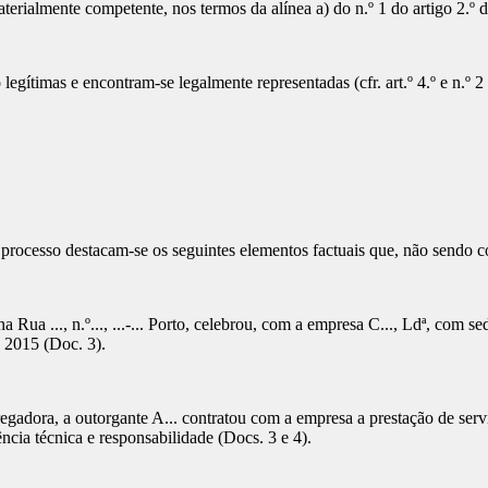
aterialmente competente, nos termos da alínea a) do n.º 1 do artigo 2.º 
gítimas e encontram-se legalmente representadas (cfr. art.º 4.º e n.º 2 d
rocesso destacam-se os seguintes elementos factuais que, não sendo co
ua ..., n.º..., ...-... Porto, celebrou, com a empresa C..., Ldª, com sede 
 2015 (Doc. 3).
regadora, a outorgante A... contratou com a empresa a prestação de serv
cia técnica e responsabilidade (Docs. 3 e 4).