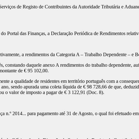
erviços de Registo de Contribuintes da Autoridade Tributária e Aduane
do Portal das Finanças, a Declaração Periódica de Rendimentos relativ
spetivamente, a rendimentos da Categoria A – Trabalho Dependente – e B
guês, constando daquele anexo A rendimentos do trabalho dependente, au
 montante de € 95 102,00.
te a qualidade de residentes em território português com a consequent
le ano, sendo apurada uma coleta líquida de € 98 728,66 de que, deduzi
tou o valor de imposto a pagar de € 3 122,91 (Doc. 8).
ça n.º 2014... para pagamento até 31 de Agosto, o qual foi efetuado e