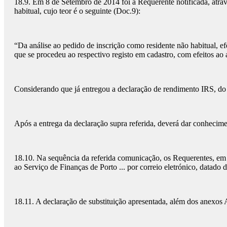
18.9. Em 8 de Setembro de 2014 foi a Requerente notificada, atravé
habitual, cujo teor é o seguinte (Doc.9):
“Da análise ao pedido de inscrição como residente não habitual, 
que se procedeu ao respectivo registo em cadastro, com efeitos ao
Considerando que já entregou a declaração de rendimento IRS, do a
Após a entrega da declaração supra referida, deverá dar conheciment
18.10. Na sequência da referida comunicação, os Requerentes, em
ao Serviço de Finanças de Porto ... por correio eletrónico, datado
18.11. A declaração de substituição apresentada, além dos anexos 