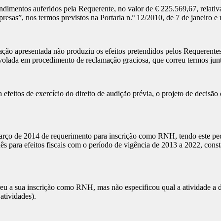
dimentos auferidos pela Requerente, no valor de € 225.569,67, relativa
esas”, nos termos previstos na Portaria n.º 12/2010, de 7 de janeiro e n
ção apresentada não produziu os efeitos pretendidos pelos Requerentes,
lada em procedimento de reclamação graciosa, que correu termos junto 
 efeitos de exercício do direito de audição prévia, o projeto de decisã
março de 2014 de requerimento para inscrição como RNH, tendo este pe
uês para efeitos fiscais com o período de vigência de 2013 a 2022, con
ereu a sua inscrição como RNH, mas não especificou qual a atividade a
atividades).