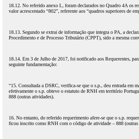
18.12. No referido anexo L, foram declarados no Quadro 4A os ren
valor acrescentado “802”, referente aos “quadros superiores de empr
18.13. Segundo se extrai de informação que integra o PA, a declara
Procedimento e de Processo Tributário (CPPT), sido a mesma convo
18.14. Em 3 de Julho de 2017, foi notificado aos Requerentes, para
seguinte fundamentação:
“15. Consultada a DSRC, verifica-se que o s.p., deu entrada em 
efetivamente o s.p. obteve o estatuto de RNH em território Portug
888 (outras atividades).
16. No entanto, do referido requerimento afere-se que o s.p. requ
ficou inscrito como RNH com o código de atividade – 888 (outras 