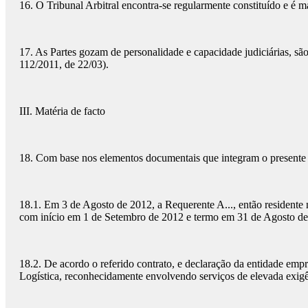
16. O Tribunal Arbitral encontra-se regularmente constituído e é m
17. As Partes gozam de personalidade e capacidade judiciárias, são le
112/2011, de 22/03).
III. Matéria de facto
18. Com base nos elementos documentais que integram o presente p
18.1. Em 3 de Agosto de 2012, a Requerente A..., então residente na R
com início em 1 de Setembro de 2012 e termo em 31 de Agosto de
18.2. De acordo o referido contrato, e declaração da entidade emp
Logística, reconhecidamente envolvendo serviços de elevada exigên