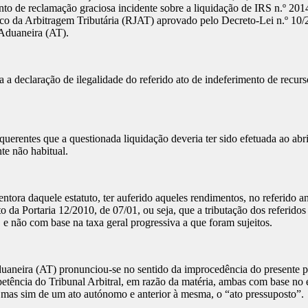
to de reclamação graciosa incidente sobre a liquidação de IRS n.º 2014.
Jurídico da Arbitragem Tributária (RJAT) aprovado pelo Decreto-Lei n.º 10
 Aduaneira (AT).
 a declaração de ilegalidade do referido ato de indeferimento de recurs
entes que a questionada liquidação deveria ter sido efetuada ao abri
te não habitual.
entora daquele estatuto, ter auferido aqueles rendimentos, no referido 
da Portaria 12/2010, de 07/01, ou seja, que a tributação dos referidos
, e não com base na taxa geral progressiva a que foram sujeitos.
duaneira (AT) pronunciou-se no sentido da improcedência do presente pe
petência do Tribunal Arbitral, em razão da matéria, ambas com base n
, mas sim de um ato autónomo e anterior à mesma, o “ato pressuposto”.