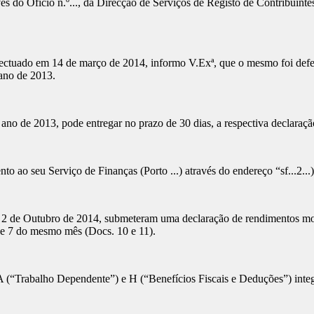
s do Ofício n.º..., da Direcção de Serviços de Registo de Contribuinte
efectuado em 14 de março de 2014, informo V.Exª, que o mesmo foi defe
 ano de 2013.
no de 2013, pode entregar no prazo de 30 dias, a respectiva declaraçã
o ao seu Serviço de Finanças (Porto ...) através do endereço “sf...2...
 2 de Outubro de 2014, submeteram uma declaração de rendimentos mod
 de 7 do mesmo mês (Docs. 10 e 11).
A (“Trabalho Dependente”) e H (“Benefícios Fiscais e Deduções”) integ