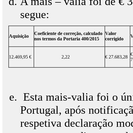
A mais – valia foi de € 
segue:
Coeficiente de correção, calculado
Valor
Aquisição
V
nos termos da Portaria 400/2015
corrigido
€
12.469,95 €
2,22
€ 27.683,28
7
Esta mais-valia foi o ú
Portugal, após notificaç
respetiva declaração mo