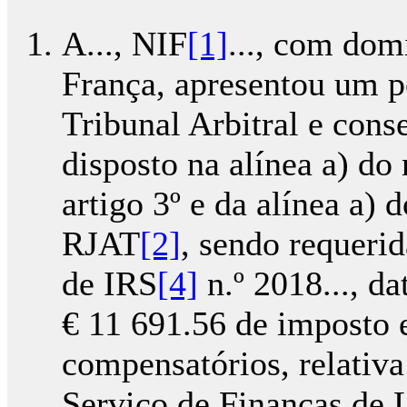
A..., NIF
[1]
..., com domic
França, apresentou um p
Tribunal Arbitral e cons
disposto na alínea a) do 
artigo 3º e da alínea a) 
RJAT
[2]
, sendo requeri
de IRS
[4]
n.º 2018..., d
€ 11 691.56 de imposto 
compensatórios, relativa
Serviço de Finanças de 