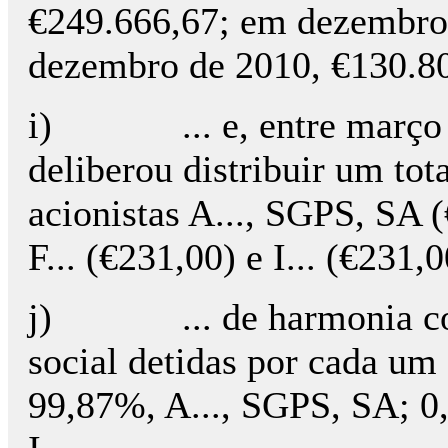
€249.666,67; em dezembro
dezembro de 2010, €130.800
i) ... e, entre março d
deliberou distribuir um tot
acionistas A..., SGPS, SA (
F... (€231,00) e I... (€231,0
j) ... de harmonia com 
social detidas por cada um 
99,87%, A..., SGPS, SA; 0,