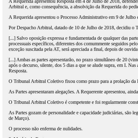
A Requerida apresentou Resposta em 4 de Julho de 2018, defenden
Arbitral e, como consequência, a absolvição da Requerida do pedi
A Requerida apresentou o Processo Administrativo em 9 de Julho 
Por Despacho Arbitral, datado de 10 de Julho de 2018, decidiu o Tr
[...] Salvo oposição expressa e fundamentada de qualquer das parte
processuais específicos, diferentes dos comummente seguidos pelo
exceção suscitada pela AT, será apreciada a final, depois de ouvida 
[...] Ambas as partes apresentarão, no prazo simultâneo de 20 (vinte
após o decurso, silente, dos 5 dias a que se alude supra, em I. Na
Resposta.
O Tribunal Arbitral Coletivo fixou como prazo para a prolação da 
As Partes apresentaram alegações. A Requerente apresentou, ainda,
O Tribunal Arbitral Coletivo é competente e foi regularmente const
As Partes gozam de personalidade e capacidade judiciárias, são leg
de Março).
O processo não enferma de nulidades.