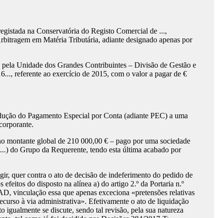
 registada na Conservatória do Registo Comercial de ...,
Arbitragem em Matéria Tributária, adiante designado apenas por
do pela Unidade dos Grandes Contribuintes – Divisão de Gestão e
6..., referente ao exercício de 2015, com o valor a pagar de €
 dedução do Pagamento Especial por Conta (adiante PEC) a uma
corporante.
 no montante global de 210 000,00 € – pago por uma sociedade
...) do Grupo da Requerente, tendo esta última acabado por
gir, quer contra o ato de decisão de indeferimento do pedido de
efeitos do disposto na alínea a) do artigo 2.º da Portaria n.º
AAD, vinculação essa que apenas exceciona «pretensões relativas
ecurso à via administrativa». Efetivamente o ato de liquidação
 igualmente se discute, sendo tal revisão, pela sua natureza