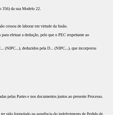
o 356) da sua Modelo 22.
 não cessou de laborar em virtude da fusão.
para efetuar a dedução, pelo que o PEC respeitante ao
. (NIPC...), deduzidos pela D... (NIPC...), que incorporou
tadas pelas Partes e nos documentos juntos ao presente Processo.
l ter sido formulado na sequência do indeferimento de Pedido de