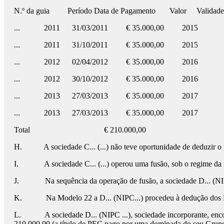
N.º da guia
Período
Data de Pagamento
Valor
Validade
...
2011
31/03/2011
€ 35.000,00
2015
...
2011
31/10/2011
€ 35.000,00
2015
...
2012
02/04/2012
€ 35.000,00
2016
...
2012
30/10/2012
€ 35.000,00
2016
...
2013
27/03/2013
€ 35.000,00
2017
...
2013
27/03/2013
€ 35.000,00
2017
Total
€ 210.000,00
H.
A sociedade C... (...) não teve oportunidade de deduzir
I.
A sociedade C... (...) operou uma fusão, sob o regime da n
J.
Na sequência da operação de fusão, a sociedade D... (N
K.
Na Modelo 22 a D... (NIPC...) procedeu à dedução dos P
L.
A sociedade D... (NIPC ...), sociedade incorporante, enc
210.000,00 (a título de PEC pago por uma dominada do seu Grupo