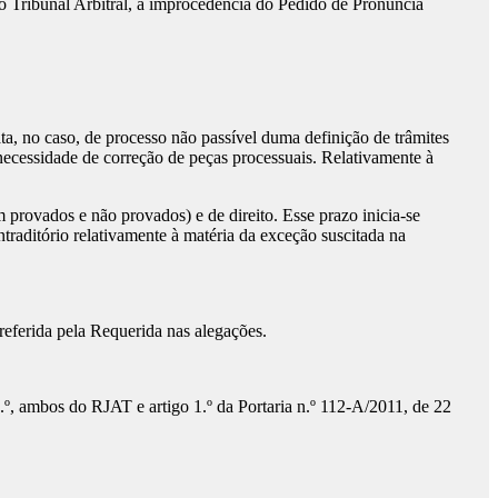
 Tribunal Arbitral, a improcedência do Pedido de Pronúncia
ata, no caso, de processo não passível duma definição de trâmites
ecessidade de correção de peças processuais. Relativamente à
am provados e não provados) e de direito. Esse prazo inicia-se
ntraditório relativamente à matéria da exceção suscitada na
referida pela Requerida nas alegações.
0.º, ambos do RJAT e artigo 1.º da Portaria n.º 112-A/2011, de 22