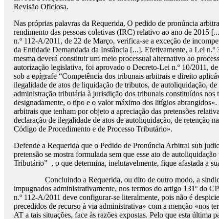
Revisão Oficiosa.
Nas próprias palavras da Requerida, O pedido de pronúncia arbitra
rendimento das pessoas coletivas (IRC) relativo ao ano de 2015 [...].
n.º 112-A/2011, de 22 de Março, verifica-se a exceção de incompetê
da Entidade Demandada da Instância [...]. Efetivamente, a Lei n.º 3-
mesma deverá constituir um meio processual alternativo ao proces
autorização legislativa, foi aprovado o Decreto-Lei n.º 10/2011, de
sob a epígrafe “Competência dos tribunais arbitrais e direito aplic
ilegalidade de atos de liquidação de tributos, de autoliquidação, 
administração tributária à jurisdição dos tribunais constituídos no
designadamente, o tipo e o valor máximo dos litígios abrangidos». 
arbitrais que tenham por objeto a apreciação das pretensões relativ
declaração de ilegalidade de atos de autoliquidação, de retenção n
Código de Procedimento e de Processo Tributário».
Defende a Requerida que o Pedido de Pronúncia Arbitral sub judice
pretensão se mostra formulada sem que esse ato de autoliquidação
Tributário”
, o que determina, inelutavelmente, fique afastada a su
Concluindo a Requerida, ou dito de outro modo, a sindi
impugnados administrativamente, nos termos do artigo 131º do CPPT 
n.º 112-A/2011 deve configurar-se literalmente, pois não é despici
precedidos de recurso à via administrativa» com a menção «nos te
AT a tais situações, face às razões expostas. Pelo que esta última 