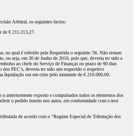
são Arbitral, os seguintes factos:
ar de € 211.213,27.
a, no qual é referido pela Requerida o seguinte: 56. Não restam
ão, ou seja, em 30 de Junho de 2016, pelo que, deveria ter sido a
reembolso ao chefe do Serviço de Finanças no prazo de 90 dias
o dos PEC’s, deveria ter sido sim requerido o respetivo
a liquidação ora em crise pelo montante de € 210.000,00.
m o anteriormente exposto e compulsados todos os elementos dos
deferir o pedido inserto nos autos, em conformidade com o teor
o tributada de acordo com o “Regime Especial de Tributação dos