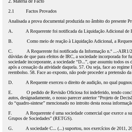
2. Matéria de Facto
2.1
Factos Provados
Analisada a prova documental produzida no âmbito do presente Proc
A.
A Requerente foi notificada da Liquidação Adicional de IR
B.
Como meio de reação à Liquidação Adicional, a Requer
C.
A Requerente foi notificada da Informação n.º ...-AIR1/2
dúvidas de que para efeitos de IRC, a sociedade incorporada for fus
sociedade incorporante, a sociedade “D...”, que assumiu todos os d
após a cessação da atividade daquela. 57. Ou seja, face ao regime l
reembolso. 58. Face ao exposto, não pode proceder a pretensão da
D.
A Requente exerceu o direito de audição, no qual pugnou
E.
O pedido de Revisão Oficiosa foi indeferido, tendo con
autos, designadamente, o nosso parecer anterior “Projeto de Decis
do “quadro-sintese” mencionado no introito desta nossa informação,
F.
A Requerente é uma sociedade comercial que exerce a sua
Grupos de Sociedades” (RETGS).
G.
A sociedade C... (...) suportou, nos exercícios de 2011,