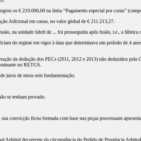
egrou os € 210.000,00 na linha “Pagamento especial por conta” (camp
ção Adicional em causa, no valor global de € 211.213,27.
ão, na unidade fabril de ... foi prosseguida após fusão, i.e., a fábrica
iciam do regime em vigor à data que determinava um período de 4 anos 
ração da dedução dos PECs (2011, 2012 e 2013) não deduzidos pela C..
 dominante no RETGS.
 de juros de mora sem fundamentação.
 não se tenham provado.
e a sua convicção ficou formada com base nas peças processuais apresen
l Arbitral decorrente da circunstância do Pedido de Pronúncia Arbitra