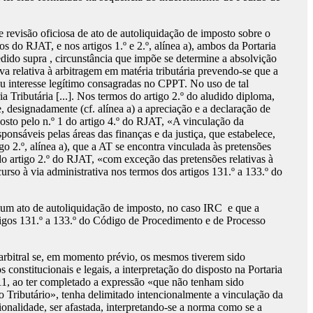
 revisão oficiosa de ato de autoliquidação de imposto sobre o
bos do RJAT, e nos artigos 1.º e 2.º, alínea a), ambos da Portaria
edido supra , circunstância que impõe se determine a absolvição
iva relativa à arbitragem em matéria tributária prevendo-se que a
u interesse legítimo consagradas no CPPT. No uso de tal
 Tributária [...]. Nos termos do artigo 2.º do aludido diploma,
, designadamente (cf. alínea a) a apreciação e a declaração de
posto pelo n.º 1 do artigo 4.º do RJAT, «A vinculação da
ponsáveis pelas áreas das finanças e da justiça, que estabelece,
o 2.º, alínea a), que a AT se encontra vinculada às pretensões
 do artigo 2.º do RJAT, «com exceção das pretensões relativas à
rso à via administrativa nos termos dos artigos 131.º a 133.º do
e um ato de autoliquidação de imposto, no caso IRC
e que a
tigos 131.º a 133.º do Código de Procedimento e de Processo
 arbitral se, em momento prévio, os mesmos tiverem sido
constitucionais e legais, a interpretação do disposto na Portaria
2011, ao ter completado a expressão «que não tenham sido
 Tributário», tenha delimitado intencionalmente a vinculação da
cionalidade, ser afastada, interpretando-se a norma como se a