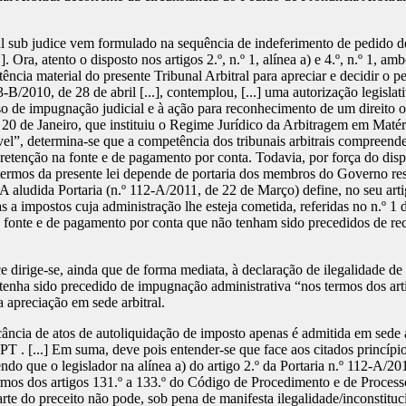
l sub judice vem formulado na sequência de indeferimento de pedido de
 Ora, atento o disposto nos artigos 2.º, n.º 1, alínea a) e 4.º, n.º 1, am
ncia material do presente Tribunal Arbitral para apreciar e decidir o p
B/2010, de 28 de abril [...], contemplou, [...] uma autorização legislat
so de impugnação judicial e à ação para reconhecimento de um direito o
 20 de Janeiro, que instituiu o Regime Jurídico da Arbitragem em Matéria
ável”, determina-se que a competência dos tribunais arbitrais compreende
de retenção na fonte e de pagamento por conta. Todavia, por força do dis
s termos da presente lei depende de portaria dos membros do Governo res
A aludida Portaria (n.º 112-A/2011, de 22 de Março) define, no seu artig
as a impostos cuja administração lhe esteja cometida, referidas no n.º 1
a fonte e de pagamento por conta que não tenham sido precedidos de recu
 dirige-se, ainda que de forma mediata, à declaração de ilegalidade d
 tenha sido precedido de impugnação administrativa “nos termos dos ar
a apreciação em sede arbitral.
cância de atos de autoliquidação de imposto apenas é admitida em sede
. [...] Em suma, deve pois entender-se que face aos citados princípios 
endo que o legislador na alínea a) do artigo 2.º da Portaria n.º 112-A/
rmos dos artigos 131.º a 133.º do Código de Procedimento e de Processo
parte do preceito não pode, sob pena de manifesta ilegalidade/inconstitu