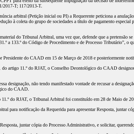
do CPPT para efeito da subsequente impugnação da decisão de indeferime
1/2017-T; 117/2013-T.
ncia arbitral (Petição inicial ou PI) a Requerente peticiona a anulação
edução à coleta do grupo de sociedades a título de pagamento especial
aterial do Tribunal Arbitral, uma vez que, defende que a pretensão se
1.º a 133.º do Código de Procedimento e de Processo Tributário”, o que
nhor Presidente do CAAD em 15 de Março de 2018 e posteriormente noti
.º 1 do artigo 11.º do RJAT, o Conselho Deontológico do CAAD designou
sa designação, não tendo manifestado vontade de recusar a designação d
lógico do CAAD.
 11.º do RJAT, o Tribunal Arbitral foi constituído em 28 de Maio de 20
ral para notificação da Requerida para apresentar Resposta, juntar cóp
esposta, juntar cópia do Processo Administrativo, e solicitar, querend