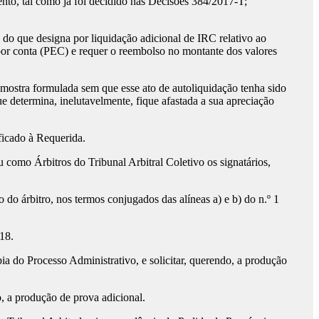
nto, tal como já foi decidido nas Decisões 384/2017-T;
 do que designa por liquidação adicional de IRC relativo ao
 por conta (PEC) e requer o reembolso no montante dos valores
 mostra formulada sem que esse ato de autoliquidação tenha sido
 determina, inelutavelmente, fique afastada a sua apreciação
ficado à Requerida.
 como Árbitros do Tribunal Arbitral Coletivo os signatários,
o árbitro, nos termos conjugados das alíneas a) e b) do n.º 1
18.
ia do Processo Administrativo, e solicitar, querendo, a produção
o, a produção de prova adicional.