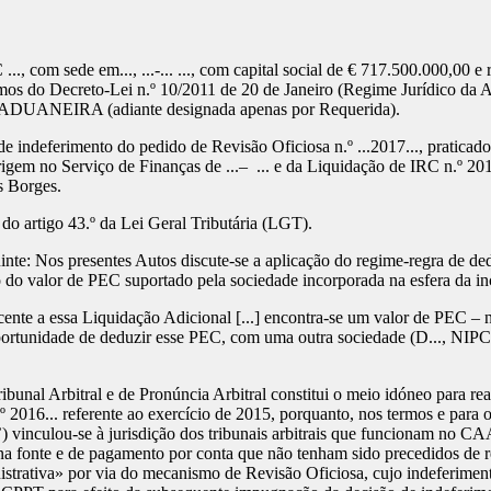
., com sede em..., ...-... ..., com capital social de € 717.500.000,00 e
rmos do Decreto-Lei n.º 10/2011 de 20 de Janeiro (Regime Jurídico da 
ANEIRA (adiante designada apenas por Requerida).
de indeferimento do pedido de Revisão Oficiosa n.º ...2017..., pratica
rigem no Serviço de Finanças de ...–
... e da Liquidação de IRC n.º 201
s Borges.
do artigo 43.º da Lei Geral Tributária (LGT).
uinte: Nos presentes Autos discute-se a aplicação do regime-regra de
o do valor de PEC suportado pela sociedade incorporada na esfera da in
ente a essa Liquidação Adicional [...] encontra-se um valor de PEC –
 oportunidade de deduzir esse PEC, com uma outra sociedade (D..., NIPC
unal Arbitral e de Pronúncia Arbitral constitui o meio idóneo para rea
 2016... referente ao exercício de 2015, porquanto, nos termos e para os 
) vinculou-se à jurisdição dos tribunais arbitrais que funcionam no C
 na fonte e de pagamento por conta que não tenham sido precedidos de r
strativa» por via do mecanismo de Revisão Oficiosa, cujo indeferimento