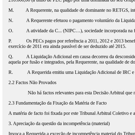
M.
A Requerente, na qualidade de dominante no RETGS, int
N.
A Requerente efetuou o pagamento voluntário da Liquida
O.
A atividade da C... (NIPC…), sociedade incorporada na fus
P.
Os PECs pagos por referência a 2011, 2012 e 2013 benef
exercício de 2011 era ainda passível de ser deduzido até 2015.
Q.
A Liquidação Adicional em causa decorreu da desconside
aquela por fusão e integrados, pela Requerente, na qualidade de
R.
A Requerida emitiu uma Liquidação Adicional de IRC e
2.2 Factos Não Provados
Não há factos relevantes para esta Decisão Arbitral que
2.3 Fundamentação da Fixação da Matéria de Facto
A matéria de facto foi fixada por este Tribunal Arbitral Coletivo 
3. Apreciação da questão da incompetência (material)
Invoca a Requerida a exceção de incompetência material do Tribuna