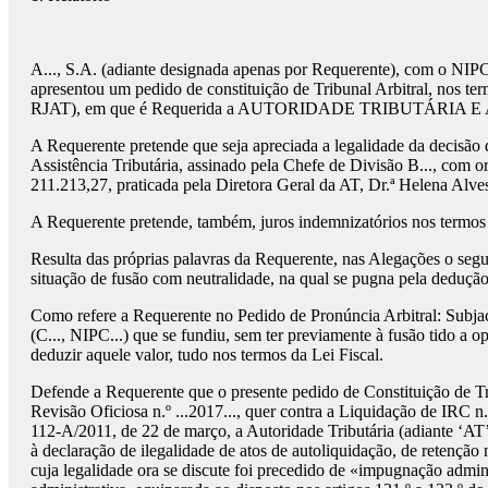
A..., S.A. (adiante designada apenas por Requerente), com o NIPC ..
apresentou um pedido de constituição de Tribunal Arbitral, nos te
RJAT), em que é Requerida a AUTORIDADE TRIBUTÁRIA E ADU
A Requerente pretende que seja apreciada a legalidade da decisão 
Assistência Tributária, assinado pela Chefe de Divisão B..., com o
211.213,27, praticada pela Diretora Geral da AT, Dr.ª Helena Alve
A Requerente pretende, também, juros indemnizatórios nos termos 
Resulta das próprias palavras da Requerente, nas Alegações o seg
situação de fusão com neutralidade, na qual se pugna pela deduçã
Como refere a Requerente no Pedido de Pronúncia Arbitral: Subjac
(C..., NIPC...) que se fundiu, sem ter previamente à fusão tido a
deduzir aquele valor, tudo nos termos da Lei Fiscal.
Defende a Requerente que o presente pedido de Constituição de Trib
Revisão Oficiosa n.º ...2017..., quer contra a Liquidação de IRC n.º
112-A/2011, de 22 de março, a Autoridade Tributária (adiante ‘AT’
à declaração de ilegalidade de atos de autoliquidação, de retenção
cuja legalidade ora se discute foi precedido de «impugnação admini