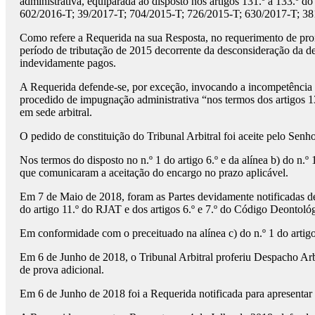
administrativa, equiparada ao disposto nos artigos 131.º a 133.º 
602/2016-T; 39/2017-T; 704/2015-T; 726/2015-T; 630/2017-T; 38
Como refere a Requerida na sua Resposta, no requerimento de pronú
período de tributação de 2015 decorrente da desconsideração da d
indevidamente pagos.
A Requerida defende-se, por exceção, invocando a incompetência m
procedido de impugnação administrativa “nos termos dos artigos 13
em sede arbitral.
O pedido de constituição do Tribunal Arbitral foi aceite pelo Se
Nos termos do disposto no n.º 1 do artigo 6.º e da alínea b) do n
que comunicaram a aceitação do encargo no prazo aplicável.
Em 7 de Maio de 2018, foram as Partes devidamente notificadas des
do artigo 11.º do RJAT e dos artigos 6.º e 7.º do Código Deonto
Em conformidade com o preceituado na alínea c) do n.º 1 do artigo
Em 6 de Junho de 2018, o Tribunal Arbitral proferiu Despacho Arbit
de prova adicional.
Em 6 de Junho de 2018 foi a Requerida notificada para apresentar R