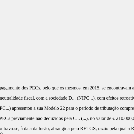
 o pagamento dos PECs, pelo que os mesmos, em 2015, se encontravam at
eutralidade fiscal, com a sociedade D... (NIPC...), com efeitos retroati
IPC...) apresentou a sua Modelo 22 para o período de tributação compr
ECs previamente não deduzidos pela C... (...), no valor de € 210.000,
ontrava-se, à data da fusão, abrangida pelo RETGS, razão pela qual a 
).