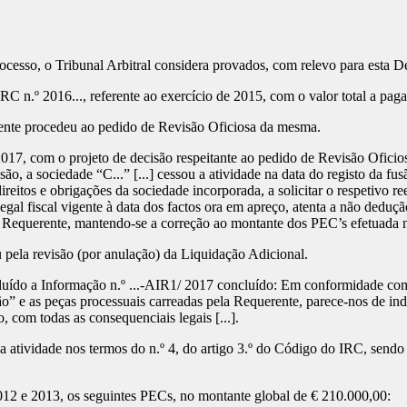
esso, o Tribunal Arbitral considera provados, com relevo para esta Deci
C n.º 2016..., referente ao exercício de 2015, com o valor total a pag
ente procedeu ao pedido de Revisão Oficiosa da mesma.
017, com o projeto de decisão respeitante ao pedido de Revisão Oficios
ão, a sociedade “C...” [...] cessou a atividade na data do registo da fus
ireitos e obrigações da sociedade incorporada, a solicitar o respetivo 
egal fiscal vigente à data dos factos ora em apreço, atenta a não deduçã
 Requerente, mantendo-se a correção ao montante dos PEC’s efetuada n
 pela revisão (por anulação) da Liquidação Adicional.
cluído a Informação n.º ...-AIR1/ 2017 concluído: Em conformidade co
ão” e as peças processuais carreadas pela Requerente, parece-nos de in
 com todas as consequenciais legais [...].
 atividade nos termos do n.º 4, do artigo 3.º do Código do IRC, send
 2012 e 2013, os seguintes PECs, no montante global de € 210.000,00: