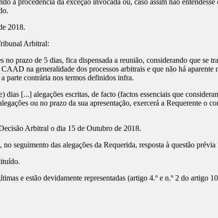
do a procedência da exceção invocada ou, caso assim não entendesse o
do.
de 2018.
ibunal Arbitral:
s no prazo de 5 dias, fica dispensada a reunião, considerando que se tr
 CAAD na generalidade dos processos arbitrais e que não há aparente n
a parte contrária nos termos definidos infra.
) dias [...] alegações escritas, de facto (factos essenciais que consider
s alegações ou no prazo da sua apresentação, exercerá a Requerente o co
Decisão Arbitral o dia 15 de Outubro de 2018.
 no seguimento das alegações da Requerida, resposta à questão prévia 
ituído.
ítimas e estão devidamente representadas (artigo 4.º e n.º 2 do artigo 1