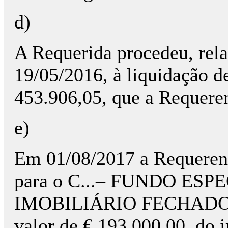
d)
A Requerida procedeu, rela
19/05/2016, à liquidação d
453.906,05, que a Requere
e)
Em 01/08/2017 a Requerent
para o C...– FUNDO ES
IMOBILIÁRIO FECHADO, e 
valor de € 193.000,00, do i