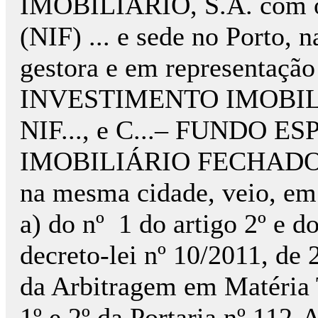
IMOBILIÁRIO, S.A. com o 
(NIF) ... e sede no Porto, 
gestora e em representaç
INVESTIMENTO IMOBILI
NIF..., e C...– FUNDO
IMOBILIÁRIO FECHADO, c
na mesma cidade, veio, em 
a) do nº
1 do artigo 2º e d
decreto-lei nº 10/2011, de
da Arbitragem em Matéria T
1º e 2º da Portaria nº 112