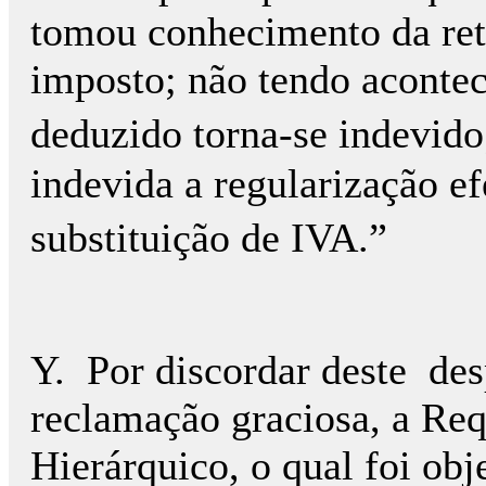
tomou conhecimento da ret
imposto; não tendo acontec
deduzido torna-se indevido
indevida a regulariza
çã
o e
substitui
çã
o de IVA.
”
Y.
Por discordar deste
des
reclamação graciosa, a Req
Hierárquico, o qual foi obj