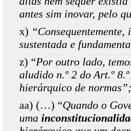
aliás nem sequer existia
antes sim inovar, pelo q
x)
“Consequentemente, il
sustentada e fundamenta
z) “
Por outro lado, temo
aludido n.º 2 do Art.º 8
hierárquico de normas”
aa) (…) “
Quando o
Gove
uma
inconstitucionalid
hierárquico que um decre