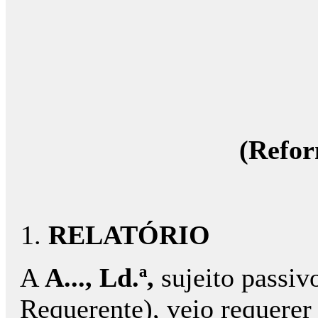
(Refor
RELATÓRIO
A
A..., Ld.ª,
sujeito passivo
Requerente), veio requerer 