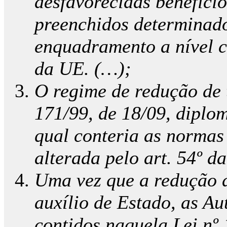
desfavorecidas benefíci
preenchidos determinados
enquadramento a nível co
da UE.
(…);
O regime de redução de 
171/99, de 18/09, diplom
qual conteria as normas
alterada pelo art. 54º d
Uma vez que a redução d
auxílio de Estado, as A
contidos naquela Lei nº 