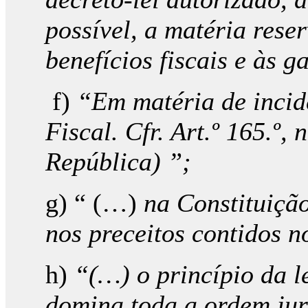
possível, a matéria reser
benefícios fiscais e às 
f)
“Em matéria de incidên
Fiscal. Cfr. Art.º 165.º,
República) ”;
g) “ (…)
na Constituição
nos preceitos contidos no
h)
“(…) o princípio da 
domina toda a ordem jur