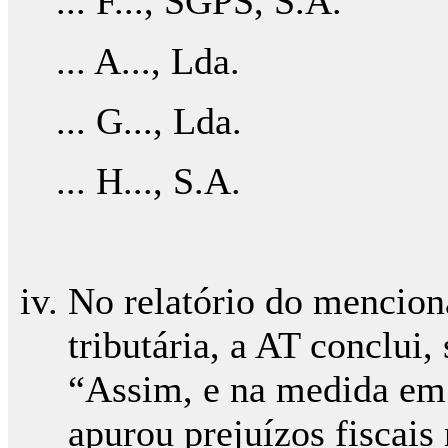
... F..., SGPS, S.A.
... A..., Lda.
... G..., Lda.
... H..., S.A.
No relatório do mencio
tributária, a AT conclui
“Assim, e na medida em
apurou prejuízos fiscais 