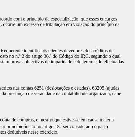
acordo com o princípio da especialização, que esses encargos
, ocorre um excesso de tributação em violação do princípio da
equerente identifica os clientes devedores dos créditos de
posto no n.º 2 do artigo 36.º do Código do IRC, segundo o qual
stam provas objectivas de imparidade e de terem sido efectuadas
critos nas contas 6251 (deslocações e estadas), 63205 (ajudas
io da presunção de veracidade da contabilidade organizada, cabe
por conta de compras, e mesmo que estivesse em causa matéria
º
 o princípio ínsito no artigo 18.
ser considerado o gasto
os dedutíveis nesse exercício.