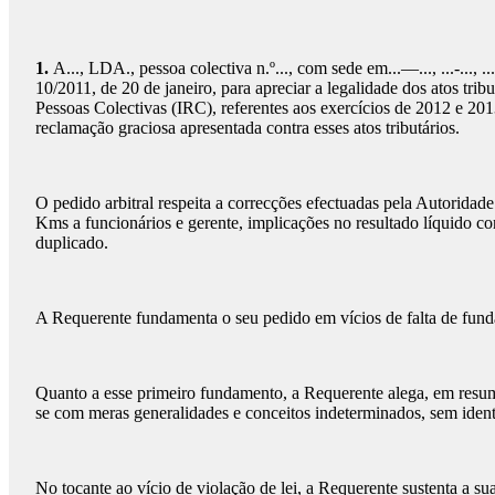
1.
A..., LDA., pessoa colectiva n.º..., com sede em...—..., ...-..., ..
10/2011, de 20 de janeiro, para apreciar a legalidade dos atos tri
Pessoas Colectivas (IRC), referentes aos exercícios de 2012 e 201
reclamação graciosa apresentada contra esses atos tributários.
O pedido arbitral respeita a correcções efectuadas pela Autoridad
Kms a funcionários e gerente, implicações no resultado líquido con
duplicado.
A Requerente fundamenta o seu pedido em vícios de falta de fund
Quanto a esse primeiro fundamento, a Requerente alega, em resum
se com meras generalidades e conceitos indeterminados, sem identi
No tocante ao vício de violação de lei, a Requerente sustenta a s