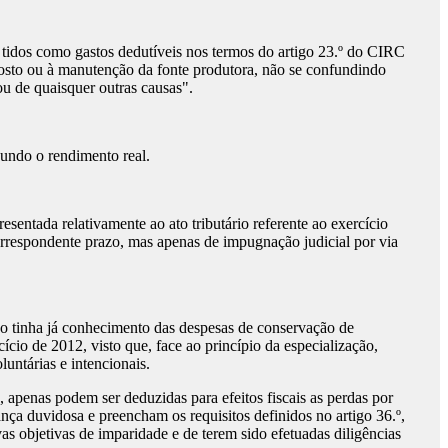
r tidos como gastos dedutíveis nos termos do artigo 23.º do CIRC
mposto ou à manutenção da fonte produtora, não se confundindo
ou de quaisquer outras causas".
gundo o rendimento real.
entada relativamente ao ato tributário referente ao exercício
correspondente prazo, mas apenas de impugnação judicial por via
vo tinha já conhecimento das despesas de conservação de
ício de 2012, visto que, face ao princípio da especialização,
luntárias e intencionais.
apenas podem ser deduzidas para efeitos fiscais as perdas por
ça duvidosa e preencham os requisitos definidos no artigo 36.º,
s objetivas de imparidade e de terem sido efetuadas diligências