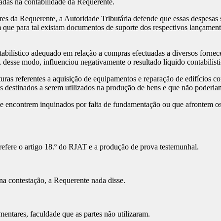
adas na contabilidade da Requerente.
s da Requerente, a Autoridade Tributária defende que essas despesas s
m que para tal existam documentos de suporte dos respectivos lançament
tabilístico adequado em relação a compras efectuadas a diversos fornec
esse modo, influenciou negativamente o resultado líquido contabilístico
uras referentes a aquisição de equipamentos e reparação de edifícios c
 destinados a serem utilizados na produção de bens e que não poderiam 
 se encontrem inquinados por falta de fundamentação ou que afrontem os 
refere o artigo 18.º do RJAT e a produção de prova testemunhal.
na contestação, a Requerente nada disse.
entares, faculdade que as partes não utilizaram.