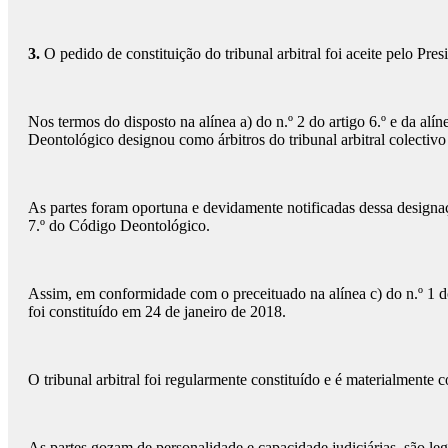
3.
O pedido de constituição do tribunal arbitral foi aceite pelo P
Nos termos do disposto na alínea a) do n.º 2 do artigo 6.º e da al
Deontológico designou como árbitros do tribunal arbitral colectivo
As partes foram oportuna e devidamente notificadas dessa designaçã
7.º do Código Deontológico.
Assim, em conformidade com o preceituado na alínea c) do n.º 1 do 
foi constituído em 24 de janeiro de 2018.
O tribunal arbitral foi regularmente constituído e é materialmente co
As partes gozam de personalidade e capacidade judiciárias, são legí