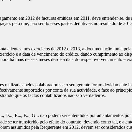
 pagamento em 2012 de facturas emitidas em 2011, deve entender-se, de 
ação, pelo que, não sendo esses gastos dedutíveis no resultado de 2012
a clientes, nos exercícios de 2012 e 2013, a documentação junta pela R
exercício e a data de vencimento do crédito, dando cumprimento ao dis
ora há mais de seis meses desde a data do respectivo vencimento e exi
s realizadas pelos colaboradores e o seu gerente foram devidamente ins
 efectivamente suportados por conta da sua actividade, e face ao princíp
strando que os factos contabilizados não são verdadeiros.
..., D..., E..., F..., G... não podem ser entendidos por adiantamentos 
e se ter transferido pelo efeito do contrato, devendo como tal, e atento
foram assumidos pela Requerente em 2012, devem ser considerados cust