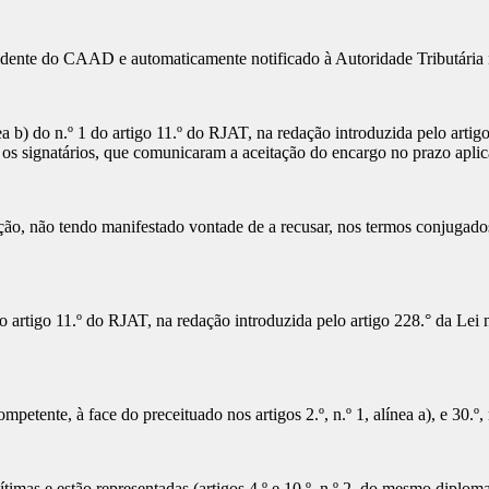
residente do CAAD e automaticamente notificado à Autoridade Tributária
ínea b) do n.º 1 do artigo 11.º do RJAT, na redação introduzida pelo ar
 os signatários, que comunicaram a aceitação do encargo no prazo aplic
o, não tendo manifestado vontade de a recusar, nos termos conjugados do
artigo 11.º do RJAT, na redação introduzida pelo artigo 228.° da Lei n
mpetente, à face do preceituado nos artigos 2.º, n.º 1, alínea a), e 30.º,
timas e estão representadas (artigos 4.º e 10.º, n.º 2, do mesmo diplom