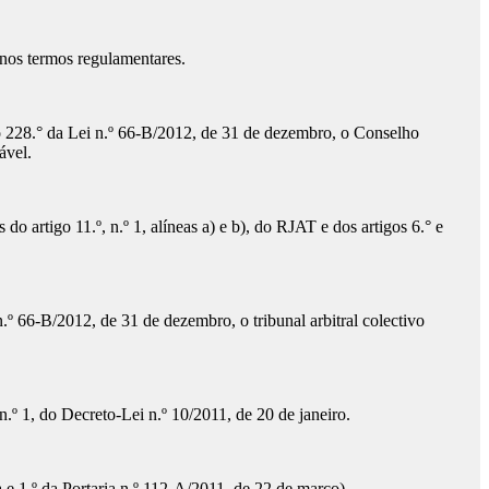
 nos termos regulamentares.
tigo 228.° da Lei n.º 66-B/2012, de 31 de dezembro, o Conselho
ável.
 artigo 11.º, n.º 1, alíneas a) e b), do RJAT e dos artigos 6.° e
.º 66-B/2012, de 31 de dezembro, o tribunal arbitral colectivo
 n.º 1, do Decreto-Lei n.º 10/2011, de 20 de janeiro.
a e 1.º da Portaria n.º 112-A/2011, de 22 de março).