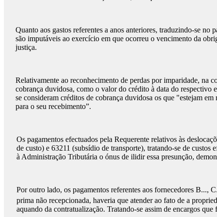
Quanto aos gastos referentes a anos anteriores, traduzindo-se no
são imputáveis ao exercício em que ocorreu o vencimento da obrig
justiça.
Relativamente ao reconhecimento de perdas por imparidade, na cont
cobrança duvidosa, como o valor do crédito à data do respectivo 
se consideram créditos de cobrança duvidosa os que "estejam em m
para o seu recebimento”.
Os pagamentos efectuados pela Requerente relativos às deslocaçõe
de custo) e 63211 (subsídio de transporte), tratando-se de custos
à Administração Tributária o ónus de ilidir essa presunção, demon
Por outro lado, os pagamentos referentes aos fornecedores B..., C
prima não recepcionada, haveria que atender ao fato de a propriedad
aquando da contratualização. Tratando-se assim de encargos que 