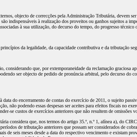
xternos, objecto de correcções pela Administração Tributária, devem se
ue são indispensáveis à realização dos proveitos ou ganhos sujeitos a i
ssociadas à sua utilização, do decurso do tempo, do progresso técnico 
princípios da legalidade, da capacidade contributiva e da tributação se
ão, considerando que, por extemporaneidade da reclamação graciosa apres
 podendo ser objecto de pedido de pronúncia arbitral, pelo decurso do 
à data do encerramento de contas do exercício de 2011, o sujeito passi
ão, não podendo essas despesas ser aceites para efeitos fiscais no exerc
nder-se custos de exercícios anteriores que não resultem de omissões vo
considera que, nos termos do artigo 35.º, n.º 1, alínea a), do CIRC, 
eríodos de tributação anteriores que possam ser considerados de cobran
is de seis meses desde a data do respectivo vencimento e existam prova