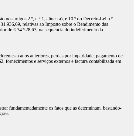
sto nos artigos 2.º, n.º 1, alínea a), e 10.º do Decreto-Lei n.º
e € 31.936,69, relativas ao Imposto sobre o Rendimento das
valor de € 34.528,63, na sequência do indeferimento da
eferentes a anos anteriores, perdas por imparidade, pagamento de
62, fornecimentos e serviços externos e factura contabilizada em
nstrar fundamentadamente os fatos que as determinam, bastando-
ções.