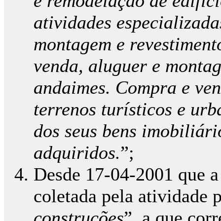
e remodelação de edifíc
atividades especializad
montagem e revestimento
venda, aluguer e monta
andaimes. Compra e vend
terrenos turísticos e u
dos seus bens imobiliári
adquiridos.
”;
Desde 17-04-2001 que a 
coletada pela atividade p
construções
”, a que cor