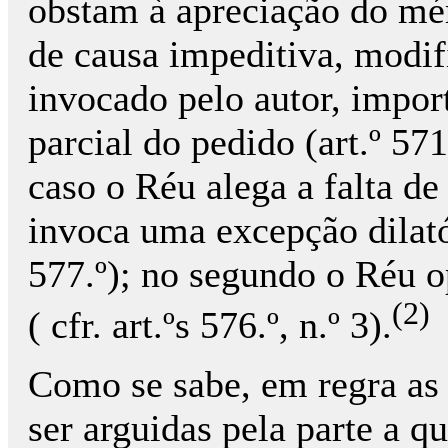
obstam à apreciação do mér
de causa impeditiva, modifi
invocado pelo autor, impor
parcial do pedido (art.º 571
caso o Réu alega a falta d
invoca uma excepção dilatóri
577.º); no segundo o Réu 
(2)
( cfr. art.ºs 576.º, n.º 3).
Como se sabe, em regra as
ser arguidas pela parte a q