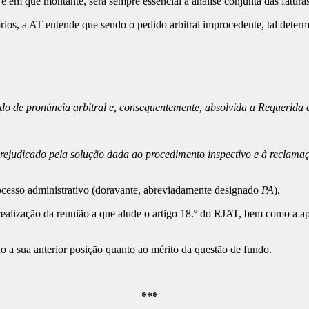
em que montante, será sempre essencial a análise conjunta das faturas 
ios, a AT entende que sendo o pedido arbitral improcedente, tal deter
do de pronúncia arbitral e, consequentemente, absolvida a Requerida 
ejudicado pela solução dada ao procedimento inspectivo e à reclamaçã
ocesso administrativo (doravante, abreviadamente designado
PA
).
 realização da reunião a que alude o artigo 18.º do RJAT, bem como a ap
.
o a sua anterior posição quanto ao mérito da questão de fundo.
***