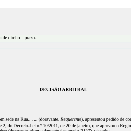
 de direito – prazo.
DECISÃO ARBITRAL
com sede na Rua..., ... (doravante,
Requerente
), apresentou pedido de con
 e 2, do Decreto-Lei n.º 10/2011, de 20 de janeiro, que aprovou o Regi
embro (doravante, abreviadamente designado
RJAT
), visando: