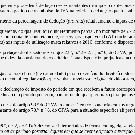
erente procedeu à dedução destes montantes de imposto na declaração 
tivado o pedido de reembolso do IVA na referida declaração que foi su
itério da percentagem de dedução (
pro rata
) relativamente a inputs de
erente, do qual resultou o indeferimento parcial, no montante de € 42
mo montante; concretamente, os serviços inspetivos da AT corrigiram
ta
) aos inputs de utilização mista relativos a 2016, conforme o disposto
pretação do disposto nos artigos 22.º, n.º 2 e 23.º, n.º 6, do CIVA, por
ue é devida considerando os critérios à sua disposição, prejudica a neu
la o prazo limite (de caducidade) para o exercício do direito à dedução
 a eventual regularização que venha a revelar-se exigível devido à ad
o na declaração de imposto do período em que recebem a fatura corresp
dução em período posterior, não impondo qualquer prazo para que os suj
n.º 2 do artigo 98.º do CIVA, o que está em consonância com as regra
stante do artigo 78.º, n.º 6, do CIVA para a situação específica ali pre
 98.º, n.º 2, do CIVA devem ser interpretadas de forma conjugada, send
 ou de período posterior àquele em que se tiver verificado a receção 