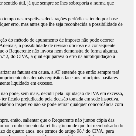
r sentido útil, já que sempre se lhes sobreporia a norma que
o tempo nas respetivas declarações periódicas, tendo por base
quer erro, mas antes que lhe seja reconhecida a possibilidade de
teração do método de apuramento de imposto não pode ocorrer
Ademais, a possibilidade de revisão oficiosa e a consequente
s que o Requerente não invoca nem demonstra de forma alguma.
.º 2, do CIVA, a qual equiparava o erro na autoliquidação a
arizar as faturas em causa, a AT entende que então sempre terá
umprimento dos demais requisitos face aos princípios basilares
amente liquidado em excesso.
, não pode, sem mais, decidir pela liquidação de IVA em excesso,
o ter ficado prejudicado pela decisão tomada em sede inspetiva,
elatório inspetivo não se pode retirar qualquer concordância com
mpre, então, salientar que o Requerente não juntou cópia das
e tomou conhecimento da retificação ou de que foi reembolsado do
azo de quatro anos, nos termos do artigo 98.º do CIVA, para