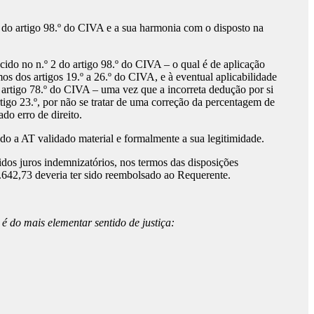
º 2 do artigo 98.º do CIVA e a sua harmonia com o disposto na
cido no n.º 2 do artigo 98.º do CIVA – o qual é de aplicação
s dos artigos 19.º a 26.º do CIVA, e à eventual aplicabilidade
do artigo 78.º do CIVA – uma vez que a incorreta dedução por si
tigo 23.º, por não se tratar de uma correção da percentagem de
o erro de direito.
ndo a AT validado material e formalmente a sua legitimidade.
idos juros indemnizatórios, nos termos das disposições
2.642,73 deveria ter sido reembolsado ao Requerente.
é do mais elementar sentido de justiça: