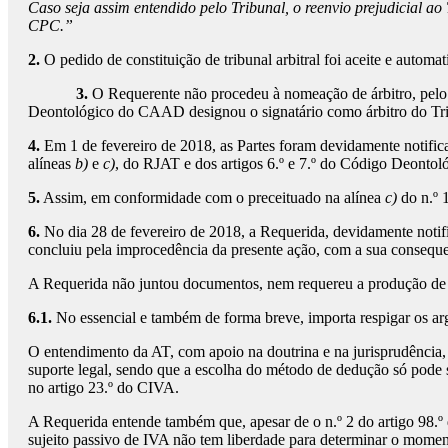
Caso seja assim entendido pelo Tribunal, o reenvio prejudicial a
CPC.”
2.
O pedido de constituição de tribunal arbitral foi aceite e auto
3.
O Requerente não procedeu à nomeação de árbitro, pelo qu
Deontológico do CAAD designou o signatário como árbitro do Tribu
4.
Em 1 de fevereiro de 2018, as Partes foram devidamente notifica
alíneas
b)
e
c)
, do RJAT e dos artigos 6.º e 7.º do Código Deont
5.
Assim, em conformidade com o preceituado na alínea
c)
do n.º 1
6.
No dia 28 de fevereiro de 2018, a Requerida, devidamente notif
concluiu pela improcedência da presente ação, com a sua conseque
A Requerida não juntou documentos, nem requereu a produção de 
6.1.
No essencial e também de forma breve, importa respigar os ar
O entendimento da AT, com apoio na doutrina e na jurisprudência,
suporte legal, sendo que a escolha do método de dedução só pode se
no artigo 23.º do CIVA.
A Requerida entende também que, apesar de o n.º 2 do artigo 98.º d
sujeito passivo de IVA não tem liberdade para determinar o momento