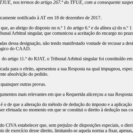
o TJUE, nos termos do artigo 267.º do TFUE, com a consequente suspens
maticamente notificado à AT em 18 de dezembro de 2017.
e, ao abrigo do disposto no n.º 1 do artigo 6.º e da alínea
a)
do n.º 1
nal Arbitral singular, que comunicou a aceitação do encargo no prazo
das dessa designação, não tendo manifestado vontade de recusar a desig
ológico do CAAD.
 do artigo 11.º do RJAT, o Tribunal Arbitral singular foi constituído e
icada para o efeito, apresentou a sua Resposta na qual impugnou, espe
nte absolvição do pedido.
quaisquer outras provas.
gumentos mais relevantes em que a Requerida alicerçou a sua Resposta
 é o de que a alteração do método de dedução do imposto e a aplicaçã
r efetuada no momento em que se constitui o direito à dedução nas condi
o CIVA estabelecer que, sem prejuízo de disposições especiais, o direit
 de exercício desse direito, limitando-se aquela norma a fixar, apenas,