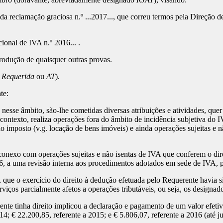
da reclamação graciosa n.º ...2017..., que correu termos pela Direção de
cional de IVA n.º 2016... .
rodução de quaisquer outras provas.
,
Requerida
ou
AT
).
te:
 nesse âmbito, são-lhe cometidas diversas atribuições e atividades, que
ntexto, realiza operações fora do âmbito de incidência subjetiva do IVA
o imposto (v.g. locação de bens imóveis) e ainda operações sujeitas e nã
exo com operações sujeitas e não isentas de IVA que conferem o direit
16, a uma revisão interna aos procedimentos adotados em sede de IVA, 
l, que o exercício do direito à dedução efetuada pelo Requerente havia s
iços parcialmente afetos a operações tributáveis, ou seja, os designado
nte tinha direito implicou a declaração e pagamento de um valor efetiv
14; € 22.200,85, referente a 2015; e € 5.806,07, referente a 2016 (até j