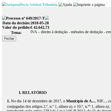
Jurisprudência Arbitral Tributária
Processo nº 649/2017-T
Data da decisão:
2018-05-28
Valor do pedido:
€ 42.642,73
IVA – direito à dedução - métodos de dedução - erro
Tema:
I. RELATÓRIO
1.
No dia 14 de dezembro de 2017, o
Município de A...
, NIF..., 
s
conjugadas dos artigos 2.º, n.º 1, alínea
a)
, e 10.º, n.º
1, alínea
a)
,
introduzida pelo artigo 228.º da Lei n.º 66-B/2012, de 31 de dez