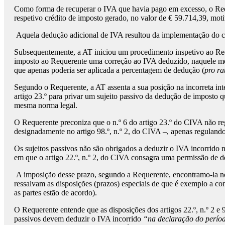
Como forma de recuperar o IVA que havia pago em excesso, o Requ
respetivo crédito de imposto gerado, no valor de € 59.714,39, mo
Aquela dedução adicional de IVA resultou da implementação do cr
Subsequentemente, a AT iniciou um procedimento inspetivo ao Requ
imposto ao Requerente uma correção ao IVA deduzido, naquele mes
que apenas poderia ser aplicada a percentagem de dedução (
pro ra
Segundo o Requerente, a AT assenta a sua posição na incorreta inter
artigo 23.º para privar um sujeito passivo da dedução de imposto q
mesma norma legal.
O Requerente preconiza que o n.º 6 do artigo 23.º do CIVA não regu
designadamente no artigo 98.º, n.º 2, do CIVA –, apenas regulando
Os sujeitos passivos não são obrigados a deduzir o IVA incorrid
em que o artigo 22.º, n.º 2, do CIVA consagra uma permissão de de
A imposição desse prazo, segundo a Requerente, encontramo-la no 
ressalvam as disposições (prazos) especiais de que é exemplo a con
as partes estão de acordo).
O Requerente entende que as disposições dos artigos 22.º, n.º 2 e
passivos devem deduzir o IVA incorrido
“na declaração do período