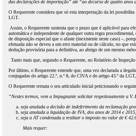
das declarações de importação”
até
“ao decurso de quatro anos 
O Requerente considera que só esta interpretação da lei possibilita
LGT.
Assim, o Requerente sustenta que o prazo que é aplicável para efet
automática e independente de qualquer outra regra procedimental, 
de disposição especial que o afaste (inexistente neste caso) –, por
efetuada não se deveu a um erro material ou de cálculo, no que est
dedução provisória para a definitiva, ao abrigo de um mesmo mét
Tanto mais que, segundo o Requerente, no Relatório de Inspeção T
Por último, o Requerente entende que, uma vez declarada a ilegalid
conjugadas do artigo 22.º, n.º 8, do CIVA e do artigo 43.º da LGT
O Requerente remata o seu articulado inicial peticionando o seguin
“
Nestes termos, vem a Impugnante solicitar respeitosamente a V. 
seja anulada a decisão de indeferimento da reclamação graci
seja anulada a liquidação de IVA, dos anos de 2014 e 2015,
seja a AT condenada a restituir o imposto no valor de € 42.
Mais requer: