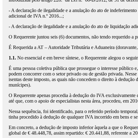
- A declaração de ilegalidade e a anulação do ato de indeferimento 
adicional de IVA n.º 2016...;
- A declaração de ilegalidade e a anulação do ato de liquidação adi
O Requerente juntou seis (6) documentos, não tendo requerido a p
É Requerida a AT – Autoridade Tributária e Aduaneira (doravante
1.1.
No essencial e em breve síntese, o Requerente alegou o seguin
É uma pessoa coletiva pública que prossegue o interesse público e,
podem concorrer com o setor privado ou de gestão privada. Nesse co
isentas deste imposto, as quais não concedem o direito à dedução d
munícipes).
O Requerente apenas procedia à dedução do IVA exclusivamente con
até que, com o apoio de especialistas nesta área, procedeu, em 20
Nessa sequência, foi identificado, para o referido período tempora
tinha procedido à dedução de qualquer IVA incorrido em bens e serv
Em concreto, a dedução de imposto inferior àquela a que o Requere
global de € 48.448,78, assim repartido: € 20.441,88, referente a 20