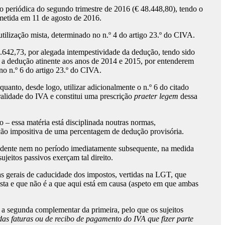
periódica do segundo trimestre de 2016 (€ 48.448,80), tendo o
bmetida em 11 de agosto de 2016.
 utilização mista, determinado no n.º 4 do artigo 23.º do CIVA.
.642,73, por alegada intempestividade da dedução, tendo sido
 a dedução atinente aos anos de 2014 e 2015, por entenderem
 no n.º 6 do artigo 23.º do CIVA.
quanto, desde logo, utilizar adicionalmente o n.º 6 do citado
tralidade do IVA e constitui uma prescrição
praeter legem
dessa
 – essa matéria está disciplinada noutras normas,
oção impositiva de uma percentagem de dedução provisória.
ondente nem no período imediatamente subsequente, na medida
eitos passivos exerçam tal direito.
s gerais de caducidade dos impostos, vertidas na LGT, que
vista e que não é a que aqui está em causa (aspeto em que ambas
o a segunda complementar da primeira, pelo que os sujeitos
das faturas ou de recibo de pagamento do IVA que fizer parte