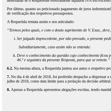
determinar se o Requerente efetivamente liquidou IVA em excesso e 
Por último, quanto ao peticionado pagamento de juros indemnizatór
de verificação dos respetivos pressupostos.
A Requerida remata assim o seu articulado:
“Termos pelos quais, e com o douto suprimento de V. Exas., deve,
Ser julgado improcedente, por não provado, o presente pedi
Subsidiariamente, caso assim não se entenda:
Deve o conhecimento da questão cujo conhecimento ficou pr
46.º e seguintes da presente Resposta, para que se remete.”
6.2.
Na mesma altura, a Requerida juntou aos autos o respetivo pr
7.
No dia 4 de abril de 2018, foi proferido despacho a dispensar a
julho de 2018, como data limite para a prolação da decisão arbitral
8.
Apenas a Requerida apresentou alegações escritas, tendo mantid