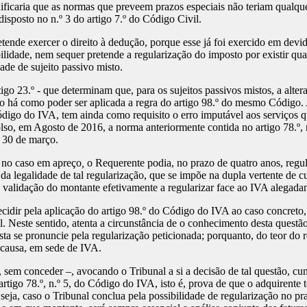
nificaria que as normas que preveem prazos especiais não teriam qualque
isposto no n.º 3 do artigo 7.º do Código Civil.
tende exercer o direito à dedução, porque esse já foi exercido em devid
idade, nem sequer pretende a regularização do imposto por existir qual
lidade de sujeito passivo misto.
igo 23.º - que determinam que, para os sujeitos passivos mistos, a al
o há como poder ser aplicada a regra do artigo 98.º do mesmo Código. 
 Código do IVA, tem ainda como requisito o erro imputável aos serviço
, em Agosto de 2016, a norma anteriormente contida no artigo 78.º, n
e 30 de março.
, no caso em apreço
,
o Requerente podia, no prazo de quatro anos, regul
da legalidade de tal regularização, que se impõe na dupla vertente de c
e validação do montante efetivamente a regularizar face ao IVA alegad
decidir pela aplicação do artigo 98.º do Código do IVA ao caso concreto
. Neste sentido, atenta a circunstância de o conhecimento desta questã
ta se pronuncie pela regularização peticionada; porquanto, do teor do r
causa, em sede de IVA.
 sem conceder –, avocando o Tribunal a si a decisão de tal questão, cu
artigo 78.º, n.º 5, do Código do IVA, isto é, prova de que o adquirent
seja, caso o Tribunal conclua pela possibilidade de regularização no pr