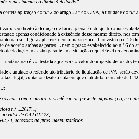
após o nascimento do direito à dedução”
.
 a correta aplicação do n.º 2 do artigo 22.º do CIVA, a utilidade do n.
ivar o seu direito à dedução de forma plena é o de quatro anos estabele
estando apenas condicionado à existência desse mesmo direito, nos termo
quanto não se afigura aplicável nem o prazo especial previsto no n.º 6 
ão de acordo ambas as partes –, nem o prazo estabelecido no n.º 6 do ar
odo de dedução, mas sim perante uma situação enquadrável no denominad
ributária não é contestada a justeza do valor do imposto deduzido, te
ade e anulado o referido ato tributário de liquidação de IVA, serão dev
, à taxa legal, contados desde a data em que o aludido montante de € 4
te:
Exas que, com a integral procedência da presente impugnação, e como 
osa n.º ...2017...;
 no valor de € 42.642,73;
642,73, acrescido de juros indemnizatórios.