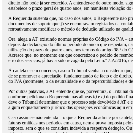
direito não pode já ser exercido. A entender-se de outro modo, sig
estabelece o prazo geral de quatro anos, em manifesta violação do d
A Requerida sustenta que, no caso dos autos, o Requerente não pre
documentos de suporte que já se encontravam registados na contabil
retroativamente modificar o método de dedução utilizado na qua
Ora, alega a AT, existindo normas próprias do Código do IVA – art
depois da declaração do último período do ano a que respeitam, nã
utilização do prazo de quatro anos, nos termos do artigo 98.º do
Acresce que, no momento em que concretizou o pedido de reembolso
erro dos serviços, já havia sido revogada pela Lei n.º 7-A/2016, d
À cautela e sem conceder, caso o Tribunal venha a considerar que
de se promover a apreciação, fundamentando de facto e de direito, 
do IVA (mormente, o da neutralidade e o da repercutibilidade) e d
Por outras palavras, a AT entende que se, porventura, o Tribunal 
conforme peticiona o Requerente nas alíneas
b)
e
c)
do pedido final
deve o Tribunal determinar que o processo seja devolvido à AT e es
algum enquadramento jurídico das operações económicas aqui em 
Caso assim se não entenda – o que a Requerida admite por cautela,
faturas emitidas nos períodos em causa, nem a prova imposta pelo 
imposto, sem o que se considera indevida a respetiva dedução. Ou 