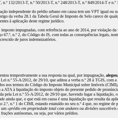
, n.º 132/2013-T, n.º 50/2013-T, n.º 248/2013-T, n.º 849/2014-T e n.º
zação independente do prédio urbano em causa tem um VPT igual ou sup
brigo da verba 28.1 da Tabela Geral de Imposto de Selo carece de qual
entes à aplicação deste regime jurídico.
e imposto impugnadas, com referência ao ano de 2014, por violação da v
go 67.º, n.º 2, do Código do IS, com todas as consequências legais, nom
rescido de juros indemnizatórios.
sentou tempestivamente a sua resposta na qual, por impugnação,
alegou
a Lei n.º 55-A/2012, de 29/10, que aditou a verba n.º 28 à TGIS, com a 
liados nos termos do Código do Imposto Municipal sobre Imóveis (CIMI)
u a ATA à liquidação do imposto objeto do presente pedido de pronúncia 
a pela Lei n.º 55-A/2012, de 29/10 que, havendo lugar a liquidação, o
de ainda que, o que está em causa é uma liquidação que resulta da apli
igo 2.º, n.º 1 do CIMI, estando estatuído no seu n.º 4 que, no regime d
ue um
«prédio em propriedade total com andares ou divisões suscetíveis
 frações autónomas, ou seja, por vários prédios.