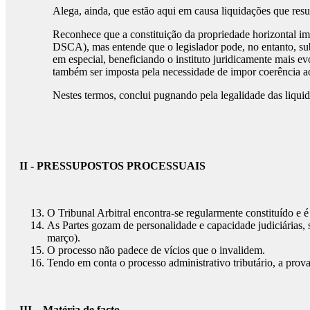
Alega, ainda, que estão aqui em causa liquidações que resu
Reconhece que a constituição da propriedade horizontal imp
DSCA), mas entende que o legislador pode, no entanto, subm
em especial, beneficiando o instituto juridicamente mais e
também ser imposta pela necessidade de impor coerência ao 
Nestes termos, conclui pugnando pela legalidade das liqui
II - PRESSUPOSTOS PROCESSUAIS
O Tribunal Arbitral encontra-se regularmente constituído e é
As Partes gozam de personalidade e capacidade judiciárias, sã
março).
O processo não padece de vícios que o invalidem.
Tendo em conta o processo administrativo tributário, a prov
III – Matéria de facto