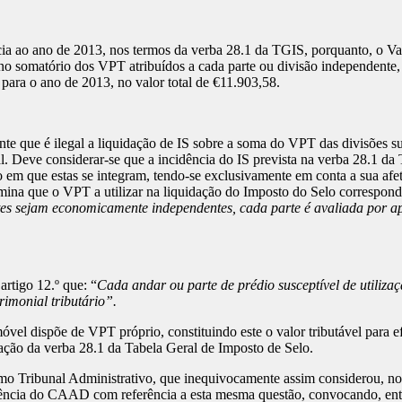
cia ao ano de 2013, nos termos da verba 28.1 da TGIS, porquanto, o Val
e no somatório dos VPT atribuídos a cada parte ou divisão independent
 para o ano de 2013, no valor total de €11.903,58.
e que é ilegal a liquidação de IS sobre a soma do VPT das divisões su
cal. Deve considerar-se que a incidência do IS prevista na verba 28.1 d
io em que estas se integram, tendo-se exclusivamente em conta a sua af
ina que o VPT a utilizar na liquidação do Imposto do Selo correspond
tes sejam economicamente independentes, cada parte é avaliada por ap
rtigo 12.º que: “
Cada andar ou parte de prédio susceptível de utiliz
rimonial tributário”.
el dispõe de VPT próprio, constituindo este o valor tributável para efe
ação da verba 28.1 da Tabela Geral de Imposto de Selo.
emo Tribunal Administrativo, que inequivocamente assim considerou, no
dência do CAAD com referência a esta mesma questão, convocando, entre 