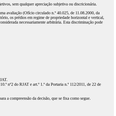
etivos, sem qualquer apreciação subjetiva ou discricionária.
uma avaliação (Ofício circulado n.º 40.025, de 11.08.2000, da
ório, os prédios em regime de propriedade horizontal e vertical,
considerada necessariamente arbitrária. Esta discriminação pode
RJAT.
10.º nº2 do RJAT e art.º 1.º da Portaria n.º 112/2011, de 22 de
 para a compreensão da decisão, que se fixa como segue.