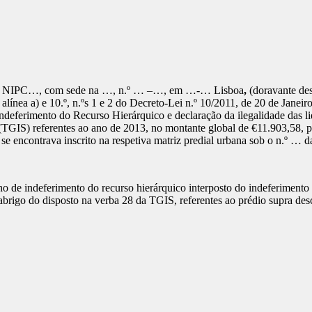
ada, NIPC…, com sede na …, n.º … –…, em …-… Lisboa
,
(doravante des
, a alínea a) e 10.º, n.ºs 1 e 2 do Decreto-Lei n.º 10/2011, de 20 de Jan
eferimento do Recurso Hierárquico e declaração da ilegalidade das li
(TGIS) referentes ao ano de 2013, no montante global de €11.903,58, p
e encontrava inscrito na respetiva matriz predial urbana sob o n.º …
ho de indeferimento do recurso hierárquico interposto do indeferimen
abrigo do disposto na verba 28 da TGIS, referentes ao prédio supra descr