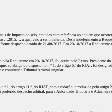
nais de Imposto do selo, emitidas com referência ao ano em que ocorreu
o …2015…, a qual veio a ser indeferida. Deste indeferimento a Requer
nforme despacho datado de 21-08-2017. Em 20-10-2017 a Requerente ded
ado pela Requerente em 20-10-2017, foi aceite pelo Exmo. Presidente d
 que, ao abrigo do disposto no n.º 1, do artigo 6.º do RJAT, foi desig
e constituir o Tribunal Arbitral singular.
n.º 1, do artigo 11.º, do RJAT, com a redação introduzida pelo artigo
 proferido despacho arbitral, para a Autoridade Tributária e Aduaneira 