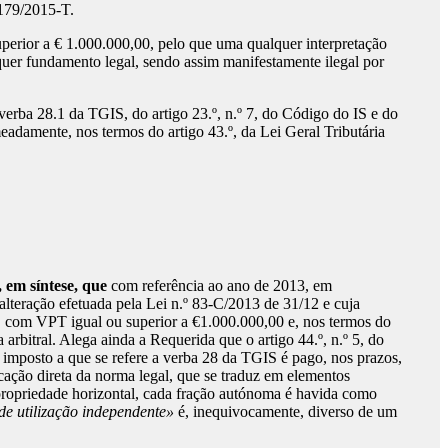
 179/2015-T.
erior a € 1.000.000,00, pelo que uma qualquer interpretação
quer fundamento legal, sendo assim manifestamente ilegal por
erba 28.1 da TGIS, do artigo 23.º, n.º 7, do Código do IS e do
eadamente, nos termos do artigo 43.º, da Lei Geral Tributária
, em síntese, que
com referência ao ano de 2013, em
alteração efetuada pela Lei n.º 83-C/2013 de 31/12 e cuja
, com VPT igual ou superior a €1.000.000,00 e, nos termos do
arbitral. Alega ainda a Requerida que o artigo 44.º, n.º 5, do
 imposto a que se refere a verba 28 da TGIS é pago, nos prazos,
cação direta da norma legal, que se traduz em elementos
e propriedade horizontal, cada fração autónoma é havida como
 de utilização independente»
é, inequivocamente, diverso de um