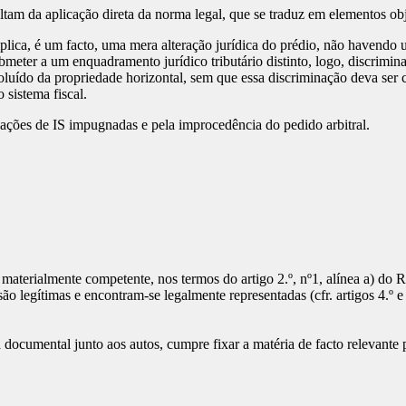
ltam da aplicação direta da norma legal, que se traduz em elementos obj
lica, é um facto, uma mera alteração jurídica do prédio, não havendo 
eter a um enquadramento jurídico tributário distinto, logo, discriminat
voluído da propriedade horizontal, sem que essa discriminação deva ser 
sistema fiscal.
dações de IS impugnadas e pela improcedência do pedido arbitral.
 materialmente competente, nos termos do artigo 2.º, nº1, alínea a) do 
o legítimas e encontram-se legalmente representadas (cfr. artigos 4.º e 
a documental junto aos autos, cumpre fixar a matéria de facto relevante