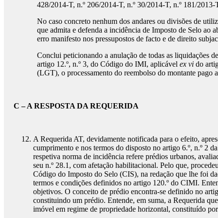
428/2014-T, n.º 206/2014-T, n.º 30/2014-T, n.º 181/2013-T
No caso concreto nenhum dos andares ou divisões de utili
que admita e defenda a incidência de Imposto de Selo ao a
erro manifesto nos pressupostos de facto e de direito subjac
Conclui peticionando a anulação de todas as liquidações d
artigo 12.º, n.º 3, do Código do IMI, aplicável
ex vi
do arti
(LGT), o processamento do reembolso do montante pago ac
C – A RESPOSTA DA REQUERIDA
A Requerida AT, devidamente notificada para o efeito, apre
cumprimento e nos termos do disposto no artigo 6.º, n.º 2 d
respetiva norma de incidência refere prédios urbanos, ava
seu n.º 28.1, com afetação habilitacional. Pelo que, procede
Código do Imposto do Selo (CIS), na redação que lhe foi dad
termos e condições definidos no artigo 120.º do CIMI. Enten
objetivos. O conceito de prédio encontra-se definido no art
constituindo um prédio. Entende, em suma, a Requerida q
imóvel em regime de propriedade horizontal, constituído por