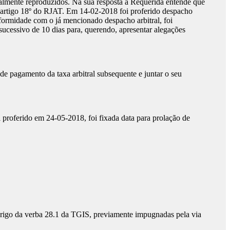
ralmente reproduzidos. Na sua resposta a Requerida entende que
 o artigo 18º do RJAT. Em 14-02-2018 foi proferido despacho
nformidade com o já mencionado despacho arbitral, foi
 sucessivo de 10 dias para, querendo, apresentar alegações
e pagamento da taxa arbitral subsequente e juntar o seu
l proferido em 24-05-2018, foi fixada data para prolação de
abrigo da verba 28.1 da TGIS, previamente impugnadas pela via