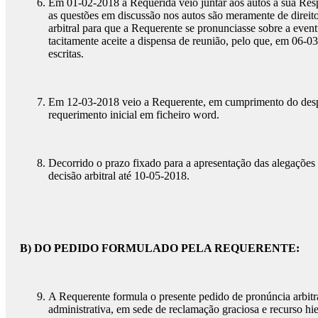
Em 01-02-2018 a Requerida veio juntar aos autos a sua Resp
as questões em discussão nos autos são meramente de direito
arbitral para que a Requerente se pronunciasse sobre a even
tacitamente aceite a dispensa de reunião, pelo que, em 06-03
escritas.
Em 12-03-2018 veio a Requerente, em cumprimento do despach
requerimento inicial em ficheiro word.
Decorrido o prazo fixado para a apresentação das alegações e
decisão arbitral até 10-05-2018.
B) DO PEDIDO FORMULADO PELA REQUERENTE:
A Requerente formula o presente pedido de pronúncia arbitr
administrativa, em sede de reclamação graciosa e recurso hie