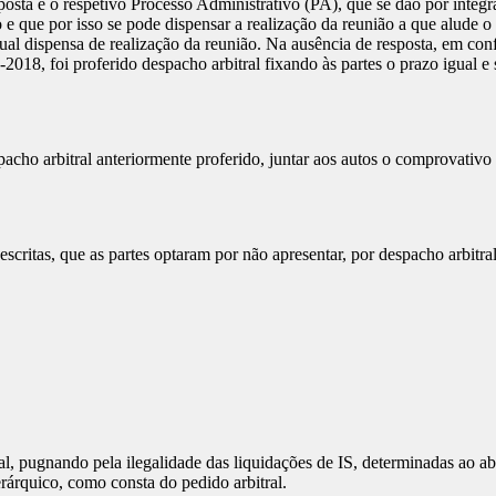
osta e o respetivo Processo Administrativo (PA), que se dão por integ
 e que por isso se pode dispensar a realização da reunião a que alude
tual dispensa de realização da reunião. Na ausência de resposta, em co
-2018, foi proferido despacho arbitral fixando às partes o prazo igual e
o arbitral anteriormente proferido, juntar aos autos o comprovativo d
scritas, que as partes optaram por não apresentar, por despacho arbitra
al, pugnando pela ilegalidade das liquidações de IS, determinadas ao 
rárquico, como consta do pedido arbitral.