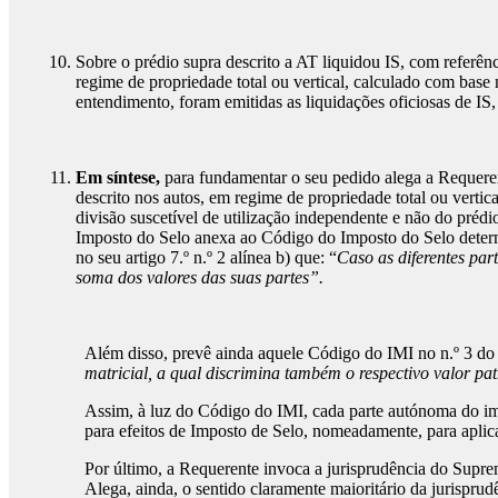
Sobre o prédio supra descrito a AT liquidou IS, com referên
regime de propriedade total ou vertical, calculado com bas
entendimento, foram emitidas as liquidações oficiosas de IS,
Em síntese,
para fundamentar o seu pedido alega a Requerent
descrito nos autos, em regime de propriedade total ou verti
divisão suscetível de utilização independente e não do préd
Imposto do Selo anexa ao Código do Imposto do Selo determ
no seu artigo 7.º n.º 2 alínea b) que: “
Caso as diferentes par
soma dos valores das suas partes”.
Além disso, prevê ainda aquele Código do IMI no n.º 3 do a
matricial, a qual discrimina também o respectivo valor pat
Assim, à luz do Código do IMI, cada parte autónoma do imóv
para efeitos de Imposto de Selo, nomeadamente, para aplic
Por último, a Requerente invoca a jurisprudência do Supr
Alega, ainda, o sentido claramente maioritário da jurispru