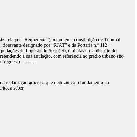
ignada por “Requerente”), requereu a constituição de Tribunal
eiro, doravante designado por “RJAT” e da Portaria n.º 112 –
quidações de Imposto do Selo (IS), emitidas em aplicação do
retendendo a sua anulação, com referência ao prédio urbano sito
 da freguesia …-… .
to da reclamação graciosa que deduziu com fundamento na
ito, a saber: