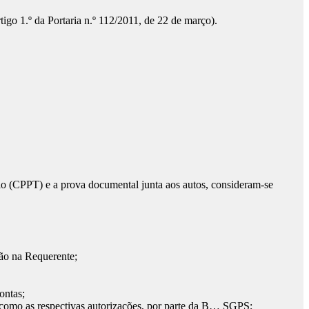
tigo 1.º da Portaria n.º 112/2011, de 22 de março).
rio (CPPT) e a prova documental junta aos autos, consideram-se
são na Requerente;
ontas;
m como as respectivas autorizações, por parte da B… SGPS;