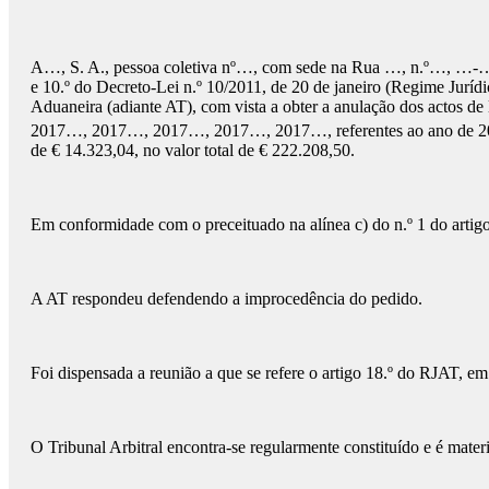
A…, S. A., pessoa coletiva nº…, com sede na Rua …, n.º…, …-… LI
e 10.º do Decreto-Lei n.º 10/2011, de 20 de janeiro (Regime Jurí
Aduaneira (adiante AT), com vista a obter a anulação dos actos 
2017…, 2017…, 2017…, 2017…, 2017…, referentes ao ano de 20
de € 14.323,04, no valor total de € 222.208,50.
Em conformidade com o preceituado na alínea c) do n.º 1 do artigo 
A AT respondeu defendendo a improcedência do pedido.
Foi dispensada a reunião a que se refere o artigo 18.º do RJAT, em 
O Tribunal Arbitral encontra-se regularmente constituído e é mater