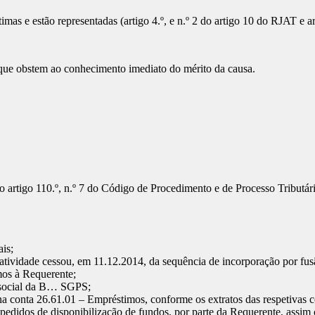
imas e estão representadas (artigo 4.º, e n.º 2 do artigo 10 do RJAT e ar
que obstem ao conhecimento imediato do mérito da causa.
o artigo 110.º, n.º 7 do Código de Procedimento e de Processo Tributá
is;
atividade cessou, em 11.12.2014, da sequência de incorporação por fu
os à Requerente;
l social da B… SGPS;
 conta 26.61.01 – Empréstimos, conforme os extratos das respetivas c
 pedidos de disponibilização de fundos, por parte da Requerente, assi