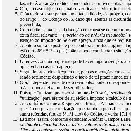
las, isto é, abrange créditos concedidos ao universo das empr
Ora, no caso objecto de análise verifica-se a violação do d
O facto de se estar perante uma factualidade, ela própria, 
do artigo 7º do Código do IS, dado que, atentas as circunst
preenchida;
Com efeito, se na base da isenção em causa se encontrar uma 
extra fiscal relevante,
“superior ao da própria tributação”
(
isenção do Imposto do Selo em apreço, ainda que os requisi
Atento o supra exposto, e pese embora a prolixa argumentaçã
está (art.86º e 87º do ppa), não se pode considerar a situaçã
Código.
Uma vez concluído que não pode haver lugar a isenção, anali
aplicável ao caso em apreço.
Segundo pretende a Requerente, para as operações em causa,
sendo totalmente despiciendo o facto de tal prazo nunca ter
Ora, independentemente de o reembolso poder corresponder o
à A… nunca deixaram de ser utilizados;
Pois que “utilizar” pode ser sinónimo de “usar”, “servir-se 
“utilização” para efeitos de sujeição a imposto e cálculo da 
Ao contrário do que a Requerente afirma, a AT não classific
questão do prazo de utilização, quer também pelos fins a q
supra referidas, (artigo 5º nº1 al.g) do Código e verba 17.
Estamos, assim, conforme defendem António Campos Laires 
creditante coloca fundos ou outros valores à disposição do 
Têm estes contratos, assim, a particularidade de atribuir a