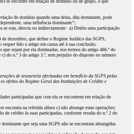
nte) se encontre em relação de domínio ou de grupo, o que
 relação de domínio quando uma delas, dita dominante, pode
a dependente, uma influência dominante”;
a se esta, directa ou indirectamente: a) Detém uma participação
30 de dezembro, que define o Regime Jurídico das SGPS,
o sequer lido o artigo em causa até à sua conclusão;
es que sejam por ela dominadas, nos termos do artigo 486.º do
 c) do n.º 3 do artigo 3.º, sem prejuízo do disposto no número
operações de tesouraria efectuadas em benefício da SGPS pelas
s efeitos do Regime Geral das Instituições de Crédito e
dades participadas que com ela se encontrem em relação de
 se encontra na referida alínea c) não abrange estas operações;
 de crédito às suas participadas, conforme resulta do n.º 2 do
ade dominante que seja uma SGPS não se encontram abrangidas