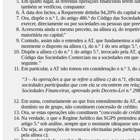
Em quarto lugar, as referidas operações financeiras terem s
também se verificou, conquanto:
À data dos factos, a Requerente detinha 94,20% do capital
Ora, dispõe o n.º 1, do artigo 486.º do Código das Socied
exercer, directamente ou por sociedades ou pessoas que preen
Acrescenta ainda o mesmo preceito, na alínea a), do respeti
maioritária no capital;”
Contudo, assim não o entendeu a AT, que fundamentou a não
mormente o disposto na alínea c), do n.º 1 do seu artigo 5.º
Dispõe a alínea c) do n.º 1 do artigo 5.º, invocado pela AT
Código das Sociedades Comerciais ou a sociedades em que dete
seguinte.”
Em particular, a AT não tomou em consideração o n.º 3, do a
“3 – As operações a que se refere a alínea c) do n.º1, efe
sociedades participadas que com ela se encontrem em relaç
Sociedades Financeiras, aprovado pelo Decreto-Lei n.º 29
Em suma, contrariamente ao que fora entendimento da AT, a
domínio ou de grupo, não constituem concessão de crédito;
Ora, se estas operações não constituem “
concessão de crédi
Na verdade, o que o Regime Jurídico das SGPS pretendeu acau
artigo 5.º sob análise, sempre que o montante ultrapasse um 
Ou seja, as operações de tesouraria efectuadas pela parti
pela alínea c);