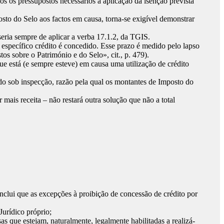
s os pressupostos necessários à aplicação da isenção prevista
sto do Selo aos factos em causa, torna-se exigível demonstrar
eria sempre de aplicar a verba 17.1.2, da TGIS.
específico crédito é concedido. Esse prazo é medido pelo lapso
os sobre o Património e do Selo», cit., p. 479).
ue está (e sempre esteve) em causa uma utilização de crédito
odo sob inspecção, razão pela qual os montantes de Imposto do
ais receita – não restará outra solução que não a total
lui que as excepções à proibição de concessão de crédito por
urídico próprio;
s que estejam, naturalmente, legalmente habilitadas a realizá-