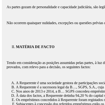
As partes gozam de personalidade e capacidade judiciária, são legít
Não ocorrem quaisquer nulidades, excepções ou questões prévias 
MATÉRIA DE FACTO
Tendo em consideração as posições assumidas pelas partes, à luz d
provados, com relevo para a decisão, os seguintes factos:
A Requerente é uma sociedade gestora de participações socia
A Requerente é a sucessora legal da B…, SGPS, S.A., cuja 
Nos anos de 2013 e 2014, a B… SGPS concedeu empréstim
À data dos factos, a Requerente detinha 94,20 % do capita
Os empréstimos concedidos à Requerente foram registados na
Subjacentes à concessão dos referidos empréstimos estão os