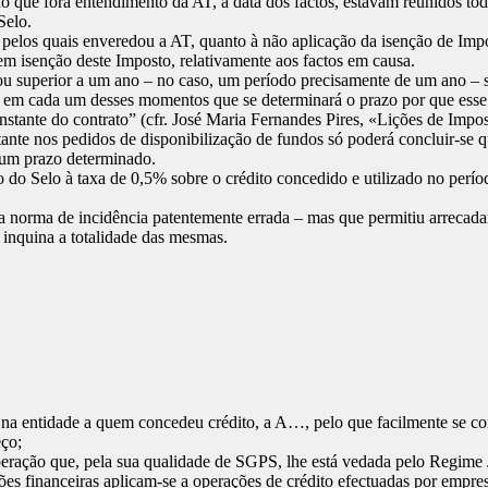
que fora entendimento da AT, à data dos factos, estavam reunidos todo
Selo.
 pelos quais enveredou a AT, quanto à não aplicação da isenção de Impo
em isenção deste Imposto, relativamente aos factos em causa.
ou superior a um ano – no caso, um período precisamente de um ano – s
é em cada um desses momentos que se determinará o prazo por que esse 
nstante do contrato” (cfr. José Maria Fernandes Pires, «Lições de Impost
tante nos pedidos de disponibilização de fundos só poderá concluir-se q
r um prazo determinado.
o do Selo à taxa de 0,5% sobre o crédito concedido e utilizado no perí
norma de incidência patentemente errada – mas que permitiu arrecadar m
 inquina a totalidade das mesmas.
 entidade a quem concedeu crédito, a A…, pelo que facilmente se conc
ço;
ação que, pela sua qualidade de SGPS, lhe está vedada pelo Regime J
es financeiras aplicam-se a operações de crédito efectuadas por empresa