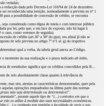
o são vedadas;
com a redacção dada pelo Decreto-Lei 318/94 de 24 de dezembro.
sma ser reconhecida uma isenção, nomeadamente a prevista no nº 1
8 para a possibilidade de concessão de crédito, se encontra
o, seja considerada como digna de tutela e com interesse público
ada por lei, pelo que, e em face do exposto, não há lugar à
 é o caso, como veremos de seguida);
ssão de crédito (art.36º a 38º do ppa), ora afinal já não se
posto de selo prevista no artigo 7º nº1 al. g) do respetivo
determinar qual a verba, da tabela geral anexa ao Código,
ar o momento da sua realização e o prazo indicado
ab initio
,
ência de reembolso significa que os créditos concedidos pela B…
osto de selo absolutamente claras quanto à relevância da
nte, mas sim, atentas as características demonstradas, quer pela
em aquelas operações enquadradas na última parte das normas
 prazo não seja determinado ou determinável”
.
omentado”, perante aquele tipo de
“(…) contratos em que o
ue este os utilize à medida das suas necessidades económicas.
rédito (…) o creditado tem também a faculdade de gerir a sua