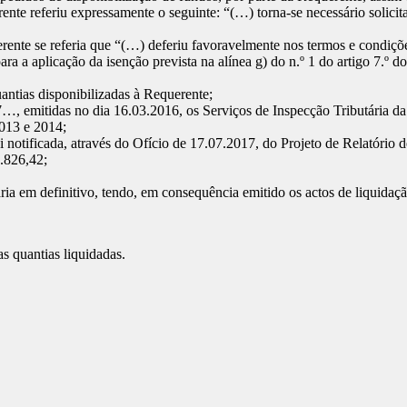
nte referiu expressamente o seguinte: “(…) torna-se necessário solicita
nte se referia que “(…) deferiu favoravelmente nos termos e condições
ara a aplicação da isenção prevista na alínea g) do n.º 1 do artigo 7
uantias disponibilizadas à Requerente;
, emitidas no dia 16.03.2016, os Serviços de Inspecção Tributária da 
2013 e 2014;
 notificada, através do Ofício de 17.07.2017, do Projeto de Relatório
.826,42;
ria em definitivo, tendo, em consequência emitido os actos de liquidaç
s quantias liquidadas.