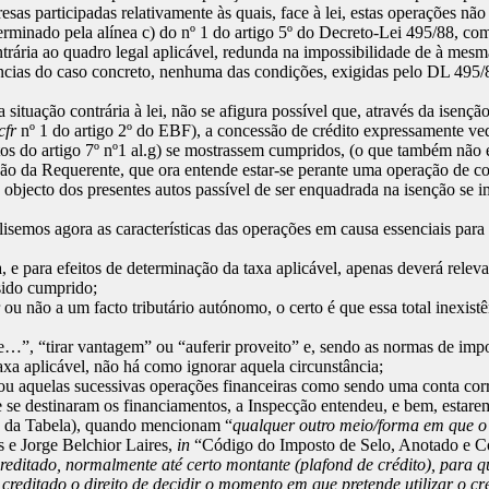
esas participadas relativamente às quais, face à lei, estas operações nã
eterminado pela alínea c) do nº 1 do artigo 5º do Decreto-Lei 495/88, 
contrária ao quadro legal aplicável, redunda na impossibilidade de à me
âncias do caso concreto, nenhuma das condições, exigidas pelo DL 495/8
situação contrária à lei, não se afigura possível que, através da isençã
cfr
nº 1 do artigo 2º do EBF), a concessão de crédito expressamente ved
tos do artigo 7º nº1 al.g) se mostrassem cumpridos, (o que também não
o da Requerente, que ora entende estar-se perante uma operação de conce
o objecto dos presentes autos passível de ser enquadrada na isenção se im
semos agora as características das operações em causa essenciais para 
 e para efeitos de determinação da taxa aplicável, apenas deverá relev
 sido cumprido;
u não a um facto tributário autónomo, o certo é que essa total inexist
de…”, “tirar vantagem” ou “auferir proveito” e, sendo as normas de imp
taxa aplicável, não há como ignorar aquela circunstância;
ou aquelas sucessivas operações financeiras como sendo uma conta corre
ue se destinaram os financiamentos, a Inspecção entendeu, e bem, estar
1.4 da Tabela), quando mencionam “
qualquer outro meio/forma em que o
e Jorge Belchior Laires,
in
“Código do Imposto de Selo, Anotado e C
creditado, normalmente até certo montante (plafond de crédito), para q
o creditado o direito de decidir o momento em que pretende utilizar o c