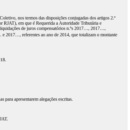
etivo, nos termos das disposições conjugadas dos artigos 2.º
por RJAT), em que é Requerida a Autoridade Tributária e
 liquidações de juros compensatórios n.ºs 2017…, 2017…,
17…, referentes ao ano de 2014, que totalizam o montante
018.
das para apresentarem alegações escritas.
RJAT.