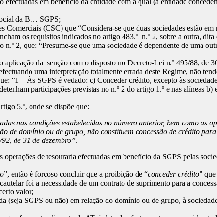
ido efectuadas em benefício da entidade com a qual (a entidade concede
 social da B… SGPS;
ades Comerciais (CSC) que “Considera-se que duas sociedades estão em
cham os requisitos indicados no artigo 483.º, n.º 2, sobre a outra, dit
vo n.º 2, que: “Presume-se que uma sociedade é dependente de uma outr
 aplicação da isenção com o disposto no Decreto-Lei n.º 495/88, de 
, efectuando uma interpretação totalmente errada deste Regime, não tend
, que: “1 – Às SGPS é vedado: c) Conceder crédito, excepto às sociedad
nham participações previstas no n.º 2 do artigo 1.º e nas alíneas b) e
rtigo 5.º, onde se dispõe que:
ctuadas nas condições estabelecidas no número anterior, bem como as 
ão de domínio ou de grupo, não constituem concessão de crédito para o
8/92, de 31 de dezembro”
.
s operações de tesouraria efectuadas em benefício da SGPS pelas socie
to
”, então é forçoso concluir que a proibição de “
conceder crédito
” que
telar foi a necessidade de um contrato de suprimento para a concessão
certo valor;
cipada (seja SGPS ou não) em relação do domínio ou de grupo, à socied