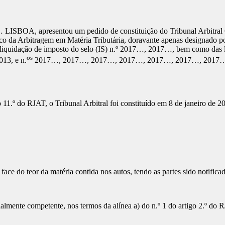
SBOA, apresentou um pedido de constituição do Tribunal Arbitral Col
dico da Arbitragem em Matéria Tributária, doravante apenas designado 
de liquidação de imposto do selo (IS) n.º 2017…, 2017…, bem como das
os
13, e n.
2017…, 2017…, 2017…, 2017…, 2017…, 2017…, 2017… e 20
11.º do RJAT, o Tribunal Arbitral foi constituído em 8 de janeiro de 2
face do teor da matéria contida nos autos, tendo as partes sido notifica
ialmente competente, nos termos da alínea a) do n.º 1 do artigo 2.º do 