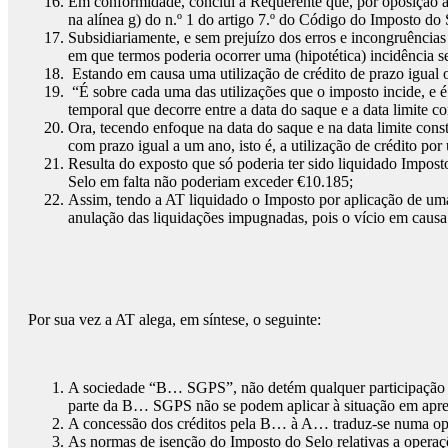
Em conformidade, conclui a Requerente que, por oposição ao 
na alínea g) do n.º 1 do artigo 7.º do Código do Imposto do 
Subsidiariamente, e sem prejuízo dos erros e incongruências
em que termos poderia ocorrer uma (hipotética) incidência s
Estando em causa uma utilização de crédito de prazo igual 
“É sobre cada uma das utilizações que o imposto incide, e 
temporal que decorre entre a data do saque e a data limite co
Ora, tecendo enfoque na data do saque e na data limite cons
com prazo igual a um ano, isto é, a utilização de crédito po
Resulta do exposto que só poderia ter sido liquidado Impost
Selo em falta não poderiam exceder €10.185;
Assim, tendo a AT liquidado o Imposto por aplicação de uma 
anulação das liquidações impugnadas, pois o vício em causa
Por sua vez a AT alega, em síntese, o seguinte:
A sociedade “B… SGPS”, não detém qualquer participação na
parte da B… SGPS não se podem aplicar à situação em apre
A concessão dos créditos pela B… à A… traduz-se numa oper
As normas de isenção do Imposto do Selo relativas a operaçõ