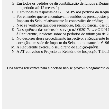
Em todos os pedidos de disponibilização de fundos a Requere
um período até 12 meses.” ;
E em todas as respostas da B… SGPS aos pedidos da Requere
Por entender que se encontravam reunidos os pressupostos p
Imposto do Selo, relativamente às concessões de crédito;
Não se verificou qualquer reembolso, total ou parcial, das q
Na sequência das ordens de serviço n.º OI2017…, e OI2017…
à Requerente, incidente sobre os períodos de tributação de 
No decorrer desse procedimento inspectivo, a Requerente foi
correção, em sede de Imposto do Selo, no montante de €196
A Requerente exerceu o seu direito de audição-prévia;
A AT convolou o Projecto de Relatório de Inspecção Tributá
Dos factos relevantes para a decisão não se provou o pagamento da