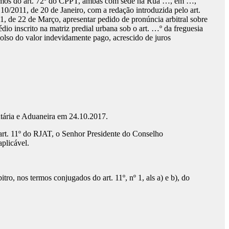
termos do art. 72º do CPPT, ambas com sede na Rua …, em …,
º 10/2011, de 20 de Janeiro, com a redação introduzida pelo art.
, de 22 de Março, apresentar pedido de pronúncia arbitral sobre
io inscrito na matriz predial urbana sob o art. …º da freguesia
olso do valor indevidamente pago, acrescido de juros
utária e Aduaneira em 24.10.2017.
o art. 11º do RJAT, o Senhor Presidente do Conselho
plicável.
o, nos termos conjugados do art. 11º, nº 1, als a) e b), do