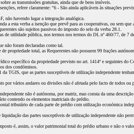
 sobre as transmissões gratuitas, ainda que de bens imóveis.
enções, refere claramente: “6 - São ainda aplicáveis às situações previs
BF, não havendo lugar a integração analógica.
da a esta verba a isenção que prevê para as cooperativas, ou sem que 
uerentes são sujeitos passivos do imposto do selo da verba 28.1.
s de utilidade pública, nos termos nos termos do DL nº 460/77, de 7 d
ue não foram declaradas como tal.
de propriedade total, as Requerentes não possuem 99 frações autónomas 
dico específico da propriedade previsto no art. 1414º e seguintes do C
rgos dos condóminos.
.1 da TGIS, que as partes susceptíveis de utilização independente ten
 por vários andares ou divisões não é afetada pelo facto de todos ou pa
o independente não é autónoma, por matriz, mas consta da uma descrição 
ário contendo os elementos matriciais do prédio.
onial tributário de cada parte de prédio com utilização económica inde
e liquidação das partes susceptíveis de utilização independente não pe
 imposto é, assim, o valor patrimonial total do prédio urbano e não o v