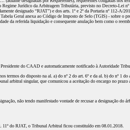
º … (adiante designadas por Requerentes), requerentes coligadas nos 
s do Regime Jurídico da Arbitragem Tributária, previsto no Decreto-Lei n
mente designado “RJAT”) e dos arts. 1º e 2º da Portaria nº 112-A/2011
 Tabela Geral anexa ao Código de Imposto de Selo (TGIS) - sobre o préd
lidade da referida liquidação e consequente anulação bem como o reemb
hor Presidente do CAAD e automaticamente notificado à Autoridade Trib
 termos do disposto na al. a) do nº 2 do art. 6º e da al. b) do nº 1 d
nal arbitral singular, que comunicou a aceitação do encargo no prazo a
nação, não tendo manifestado vontade de recusar a designação do árbitr
. 11º do RJAT, o Tribunal Arbitral ficou constituído em 08.01.2018.