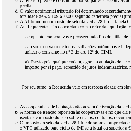
O referido prédio é constituído por 99 partes susceptíveis d
predial.
O valor patrimonial tributário foi determinado separadamente
totalidade de € 5.109.610,00, segundo caderneta predial jun
A AT liquidou o imposto de selo da verba 28.1. da Tabela Ge
As Requerentes não concordam com a referida liquidação, co
- enquanto cooperativas e prosseguindo fins de utilidade
- ao somar o valor de todas as divisões autónomas e ind
aplicar o constante no nº 3 do art. 12º do CIMI.
g) Razão pela qual pretendem, agora, a anulação do acto
imposto por si pago, acrescido de juros indemnizatórios, 
Por seu turno, a Requerida veio em resposta alegar, em sínt
As cooperativas de habitação não gozam de isenção da verba
A norma de isenção reportada às cooperativas e no que diz r
isentas de imposto do selo sobre os atos, contratos, document
O imposto do selo da verba 28.1 incide sobre a propriedade, 
o VPT utilizado para efeito de IMI seja igual ou superior a 