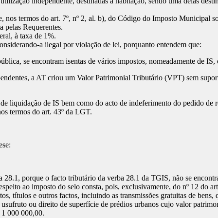
e utilização independente, destinadas a habitação, sendo uma delas desti
, nos termos do art. 7º, nº 2, al. b), do Código do Imposto Municipal s
ta pelas Requerentes.
ral, à taxa de 1%.
nsiderando-a ilegal por violação de lei, porquanto entendem que:
 pública, se encontram isentas de vários impostos, nomeadamente de IS,
ependentes, a AT criou um Valor Patrimonial Tributário (VPT) sem supo
 de liquidação de IS bem como do acto de indeferimento do pedido de
nos termos do art. 43º da LGT.
ese:
 28.1, porque o facto tributário da verba 28.1 da TGIS, não se encontr
espeito ao imposto do selo consta, pois, exclusivamente, do nº 12 do ar
os, títulos e outros factos, incluindo as transmissões gratuitas de bens
usufruto ou direito de superfície de prédios urbanos cujo valor patrimo
€ 1 000 000,00.