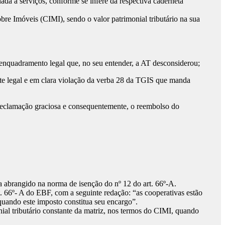
nada a serviços, conforme se infere da respectiva caderneta
obre Imóveis (CIMI), sendo o valor patrimonial tributário na sua
 enquadramento legal que, no seu entender, a AT desconsiderou;
rte legal e em clara violação da verba 28 da TGIS que manda
 reclamação graciosa e consequentemente, o reembolso do
a abrangido na norma de isenção do nº 12 do art. 66º-A.
t. 66º- A do EBF, com a seguinte redação: “as cooperativas estão
, quando este imposto constitua seu encargo”.
nial tributário constante da matriz, nos termos do CIMI, quando