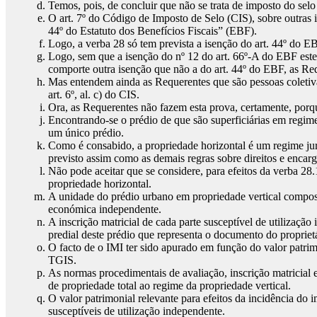
Temos, pois, de concluir que não se trata de imposto do selo
O art. 7º do Código de Imposto de Selo (CIS), sobre outras is
44º do Estatuto dos Benefícios Fiscais” (EBF).
Logo, a verba 28 só tem prevista a isenção do art. 44º do E
Logo, sem que a isenção do nº 12 do art. 66º-A do EBF esten
comporte outra isenção que não a do art. 44º do EBF, as Req
Mas entendem ainda as Requerentes que são pessoas coletiva
art. 6º, al. c) do CIS.
Ora, as Requerentes não fazem esta prova, certamente, porq
Encontrando-se o prédio de que são superficiárias em regime 
um único prédio.
Como é consabido, a propriedade horizontal é um regime jurí
previsto assim como as demais regras sobre direitos e enca
Não pode aceitar que se considere, para efeitos da verba 28
propriedade horizontal.
A unidade do prédio urbano em propriedade vertical composto
económica independente.
A inscrição matricial de cada parte susceptível de utilizaçã
predial deste prédio que representa o documento do propriet
O facto de o IMI ter sido apurado em função do valor patrim
TGIS.
As normas procedimentais de avaliação, inscrição matricial 
de propriedade total ao regime da propriedade vertical.
O valor patrimonial relevante para efeitos da incidência do
susceptíveis de utilização independente.