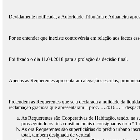
Devidamente notificada, a Autoridade Tributária e Aduaneira apr
Por se entender que inexiste controvérsia em relação aos factos ess
Foi fixado o dia 11.04.2018 para a prolação da decisão final.
Apenas as Requerentes apresentaram alegações escritas, pronuncian
Pretendem as Requerentes que seja declarada a nulidade da liquid
reclamação graciosa que apresentaram – proc. …2016… – despacho 
As Requerentes são Cooperativas de Habitação, tendo, na su
prosseguindo os fins constitucionais e consignados no n.º 1 e
As ora Requerentes são superficiárias do prédio urbano insc
total, também designada de vertical.