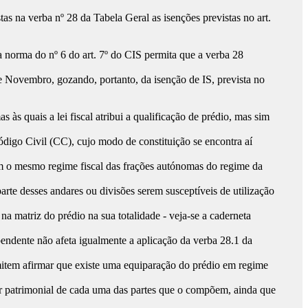
tas na verba nº 28 da Tabela Geral as isenções previstas no art.
a norma do nº 6 do art. 7º do CIS permita que a verba 28
e Novembro, gozando, portanto, da isenção de IS, prevista no
às quais a lei fiscal atribui a qualificação de prédio, mas sim
ódigo Civil (CC), cujo modo de constituição se encontra aí
ham o mesmo regime fiscal das frações autónomas do regime da
rte desses andares ou divisões serem susceptíveis de utilização
na matriz do prédio na sua totalidade - veja-se a caderneta
pendente não afeta igualmente a aplicação da verba 28.1 da
rmitem afirmar que existe uma equiparação do prédio em regime
alor patrimonial de cada uma das partes que o compõem, ainda que