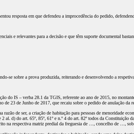
esentou resposta em que defendeu a improcedência do pedido, defende
enciais e relevantes para a decisão e que têm suporte documental bastan
do-se sobre a prova produzida, reiterando e desenvolvendo a respetiva 
ação do IS – verba 28.1 da TGIS, referente ao ano de 2015, no montant
de 23 de Junho de 2017, que recaiu sobre o pedido de anulação da ref
a razão de ser, a criação de habitação para pessoas de menoridade eco
 2 al. d) do art. 65º, 85º, 61º e n.º 4 do art. 82º todos da Constituiçã
rito na respectiva matriz predial da freguesia de …, concelho de …, sob