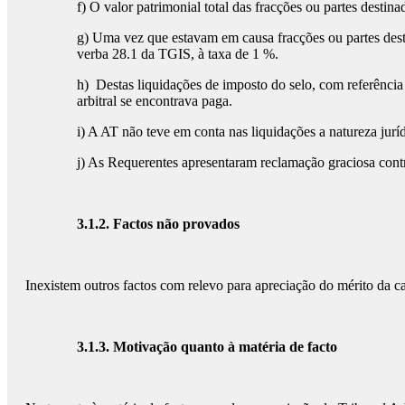
f) O valor patrimonial total das fracções ou partes destin
g) Uma vez que estavam em causa fracções ou partes destin
verba 28.1 da TGIS, à taxa de 1 %.
h) Destas liquidações de imposto do selo, com referência 
arbitral se encontrava paga.
i) A AT não teve em conta nas liquidações a natureza jurí
j) As Requerentes apresentaram reclamação graciosa contra
3.1.2.
Factos não provados
Inexistem outros factos com relevo para apreciação do mérito da 
3.1.3.
Motivação quanto à matéria de facto