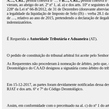
A…, CRL
, pessoa coletiva nº … e
B…, CRL,
pessoa coletiva n
vieram, ao abrigo do art. 2º nº 1, al. a) e dos arts. 10º e seguinte
228º da Lei nº 66-B/2012, de 31 de Dezembro (doravante abreviada
a legalidade da liquidação de Imposto de Selo (IS) – verba 28.1 da
de …, relativo ao ano de 2015, pretendendo a declaração de ilega
indemnizatórios.
É Requerida a
Autoridade Tributária e Aduaneira
(AT).
O pedido de constituição do tribunal arbitral foi aceite pelo Sen
As Requerentes não procederam à nomeação de árbitro, pelo que, nos
Deontológico do CAAD designou a signatária como árbitro do tribu
Em 15-12-2017, as partes foram devidamente notificadas dessa desig
RJAT e dos arts. 6º e 7º do Código Deontológico.
Assim, em conformidade com o preceituado na al. c) do nº 1 do art