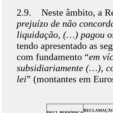
2.9. Neste âmbito, a Re
prejuízo de não concord
liquidação, (…) pagou o
tendo apresentado as seg
com fundamento “
em víc
subsidiariamente (…), c
lei
” (montantes em Euro
RECLAMAÇÃ
DECL.PERIÓDICA