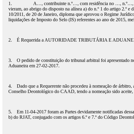
1. A…, contribuinte n.º…, com residência no …, n.º…, …, …-…
vieram, ao abrigo do disposto na alínea a) do n.º 1 do artigo 2.º e 
10/2011, de 20 de Janeiro, diploma que aprovou o Regime Jurídico 
liquidações de Imposto do Selo (IS) referentes ao ano de 2015, me
2. É Requerida a AUTORIDADE TRIBUTÁRIA E ADUANEIRA (a
3. O pedido de constituição do tribunal arbitral foi apresentado
Aduaneira em 27-02-2017.
4. Dado que a Requerente não procedeu à nomeação de árbitro, ao a
Conselho Deontológico do CAAD, tendo a nomeação sido aceite, n
5. Em 11-04-2017 foram as Partes devidamente notificadas dessa de
b) do RJAT, conjugado com os artigos 6.º e 7.º do Código Deonto