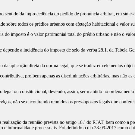
tido da improcedência do pedido de pronúncia arbitral, em síntese,
 sobre todos os prédios urbanos com afetação habitacional e valor su
ia do imposto é o valor patrimonial total do prédio urbano e não o va
 depende a incidência do imposto de selo da verba 28.1. da Tabela Geral
da aplicação direta da norma legal, que se traduz em elementos objetiv
ontributiva, proíbem apenas as discriminações arbitrárias, mas não as d
 legal ou constitucional, devendo, assim, ser mantido no ordenamento 
rviços, não se encontrando reunidos os pressupostos legais que conferem
ização da reunião prevista no artigo 18.º do RJAT, bem como a produ
 e informalidade processuais. Foi definido o dia 28-09-2017 como data 