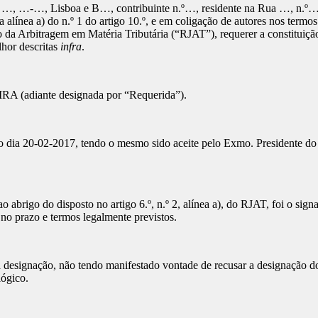
, Lisboa e B…, contribuinte n.º…, residente na Rua …, n.º…, ...
da alínea a) do n.º 1 do artigo 10.º, e em coligação de autores nos termos
da Arbitragem em Matéria Tributária (“RJAT”), requerer a constituição 
lhor descritas
infra
.
diante designada por “Requerida”).
 no dia 20-02-2017, tendo o mesmo sido aceite pelo Exmo. Presidente d
brigo do disposto no artigo 6.º, n.º 2, alínea a), do RJAT, foi o sign
o prazo e termos legalmente previstos.
signação, não tendo manifestado vontade de recusar a designação do árb
lógico.