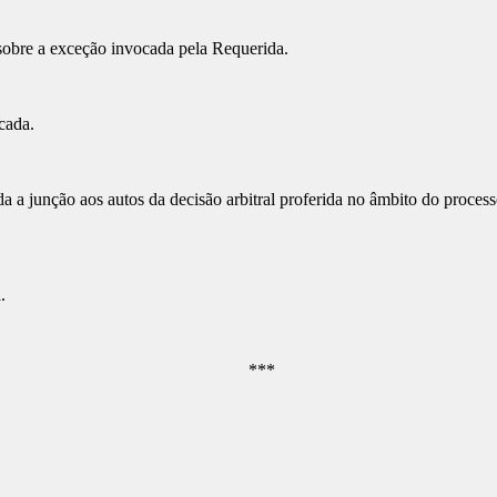
re a exceção invocada pela Requerida.
cada.
unção aos autos da decisão arbitral proferida no âmbito do processo
.
***