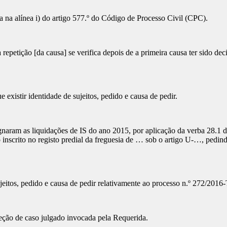
a alínea i) do artigo 577.º do Código de Processo Civil (CPC).
ção [da causa] se verifica depois de a primeira causa ter sido decidi
stir identidade de sujeitos, pedido e causa de pedir.
as liquidações de IS do ano 2015, por aplicação da verba 28.1 da T
inscrito no registo predial da freguesia de … sob o artigo U-…, pedin
ujeitos, pedido e causa de pedir relativamente ao processo n.º 272/2016-T,
o de caso julgado invocada pela Requerida.