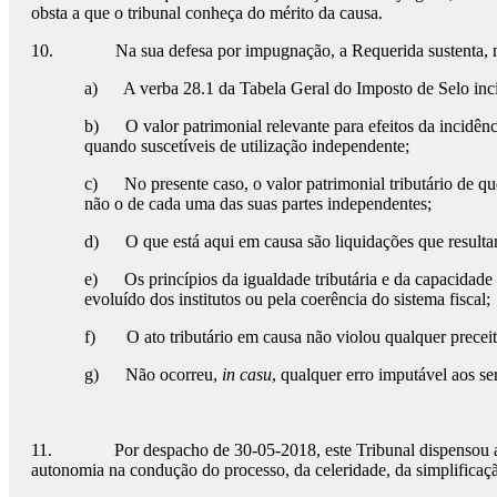
obsta a que o tribunal conheça do mérito da causa.
10. Na sua defesa por impugnação, a Requerida sustenta, no sen
a) A verba 28.1 da Tabela Geral do Imposto de Selo incide
b) O valor patrimonial relevante para efeitos da incidênc
quando suscetíveis de utilização independente;
c) No presente caso, o valor patrimonial tributário de que
não o de cada uma das suas partes independentes;
d) O que está aqui em causa são liquidações que resultam 
e) Os princípios da igualdade tributária e da capacidade c
evoluído dos institutos ou pela coerência do sistema fiscal;
f) O ato tributário em causa não violou qualquer preceito
g) Não ocorreu,
in casu
, qualquer erro imputável aos se
11. Por despacho de 30-05-2018, este Tribunal dispensou a real
autonomia na condução do processo, da celeridade, da simplificação