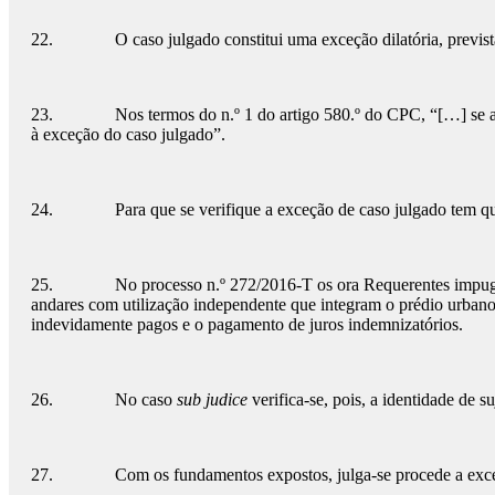
22. O caso julgado constitui uma exceção dilatória, prevista n
23. Nos termos do n.º 1 do artigo 580.º do CPC, “[…] se a repeti
à exceção do caso julgado”.
24. Para que se verifique a exceção de caso julgado tem que exi
25. No processo n.º 272/2016-T os ora Requerentes impugnaram 
andares com utilização independente que integram o prédio urbano 
indevidamente pagos e o pagamento de juros indemnizatórios.
26. No caso
sub judice
verifica-se, pois, a identidade de s
27. Com os fundamentos expostos, julga-se procede a exceçã