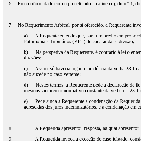
6. Em conformidade com o preceituado na alínea c), do n.º 1, do a
7. No Requerimento Arbitral, por si oferecido, a Requerente invoc
a) A Requente entende que, para um prédio em propriedade
Patrimoniais Tributários (VPT) de cada andar e divisão;
b) Na perspetiva da Requerente, é contrário à lei o ente
divisões;
c) Assim, só haveria lugar a incidência da verba 28.1 da
não sucede no caso vertente;
d) Nestes termos, a Requerente pede a declaração de ilega
mesmos violarem o normativo constante da verba n.º 28.1
e) Pede ainda a Requerente a condenação da Requerida ao 
acrescidas dos juros indemnizatórios, e a condenação em cu
8. A Requerida apresentou resposta, na qual apresentou de
9. A Requerida invoca a exceção de caso julgado, considerando 