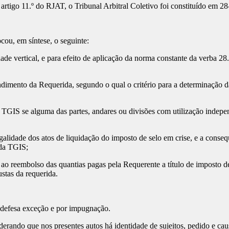
rtigo 11.º do RJAT, o Tribunal Arbitral Coletivo foi constituído em 2
ou, em síntese, o seguinte:
 vertical, e para efeito de aplicação da norma constante da verba 28.
ndimento da Requerida, segundo o qual o critério para a determinação 
 TGIS se alguma das partes, andares ou divisões com utilização indep
lidade dos atos de liquidação do imposto de selo em crise, e a conseq
 da TGIS;
reembolso das quantias pagas pela Requerente a título de imposto de
stas da requerida.
fesa exceção e por impugnação.
que nos presentes autos há identidade de sujeitos, pedido e causa 