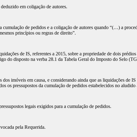
deduzido em coligação de autores.
umulação de pedidos e a coligação de autores quando “(…) a procedê
mesmos princípios ou regras de direito”.
ações de IS, referentes a 2015, sobre a propriedade de dois prédios 
brigo do disposto na verba 28.1 da Tabela Geral do Imposto do Selo (TG
imóveis em causa, e considerando ainda que as liquidações de IS em
dos os pressupostos da cumulação de pedidos estabelecidos no aludido a
pressupostos legais exigidos para a cumulação de pedidos.
vocada pela Requerida.