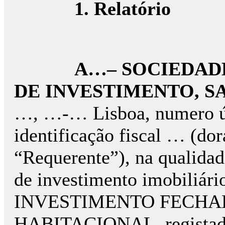
1. Relatório
A…– SOCIEDAD
DE INVESTIMENTO, S
…, …-… Lisboa, numero ún
identificação fiscal … (d
“Requerente”), na qualidad
de investimento imobili
INVESTIMENTO FECH
HABITACIONAL, registado