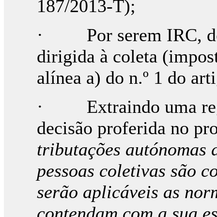
187/2013-T);
· Por serem IRC, deve
dirigida à coleta (impo
alínea a) do n.º 1 do ar
· Extraindo uma regra
decisão proferida no pr
tributações autónomas d
pessoas coletivas são c
serão aplicáveis as no
contendam com a sua es