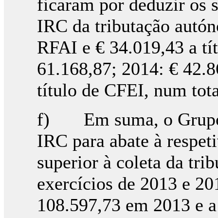
ficaram por deduzir os 
IRC da tributação autó
RFAI e € 34.019,43 a tí
61.168,87; 2014: € 42.
título de CFEI, num tot
f) Em suma, o Grupo F
IRC para abate à respet
superior à coleta da tr
exercícios de 2013 e 20
108.597,73 em 2013 e a