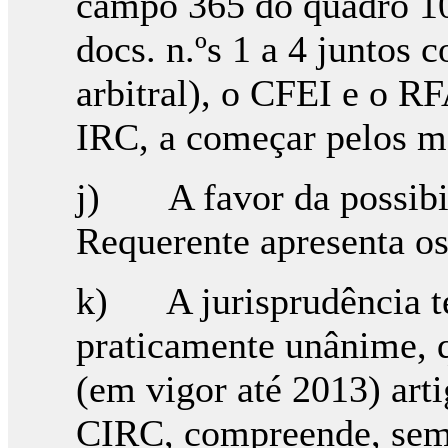
campo 365 do quadro 10
docs. n.ºs 1 a 4 juntos
arbitral), o CFEI e o RF
IRC, a começar pelos ma
j) A favor da possibil
Requerente apresenta os
k) A jurisprudência t
praticamente unânime, q
(em vigor até 2013) artig
CIRC, compreende, sem 