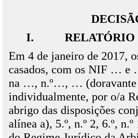
DECISÃ
I.
RELATÓRIO
Em 4 de janeiro de 2017, 
casados, com os NIF … e …
na …, n.º…, … (doravante 
individualmente, por o/a R
abrigo das disposições conj
alínea a), 5.º, n.º 2, 6.º, n.º
do Regime Jurídico da Arb