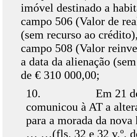
imóvel destinado a habi
campo 506 (Valor de real
(sem recurso ao crédito)
campo 508 (Valor reinve
a data da alienação (sem 
de € 310 000,00;
10. Em 21 de junh
comunicou à AT a altera
para a morada da nova 
… …(fls. 32 e 32 v.º, d