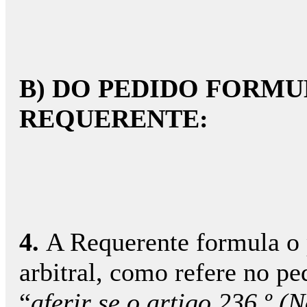
B) DO PEDIDO FORM
REQUERENTE:
4.
A Requerente formula o 
arbitral, como refere no pe
“
aferir se o artigo 236.º 