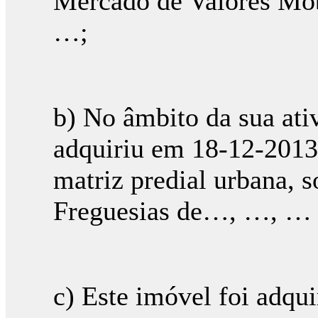
Mercado de Valores Mob
…;
b) No âmbito da sua ati
adquiriu em 18-12-2013 
matriz predial urbana, 
Freguesias de…, …, … e
c) Este imóvel foi adqu