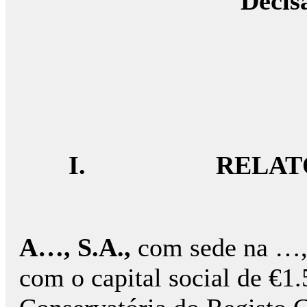
Decis
I.
RELAT
A…, S.A.,
com sede na …,
com o capital social de €1