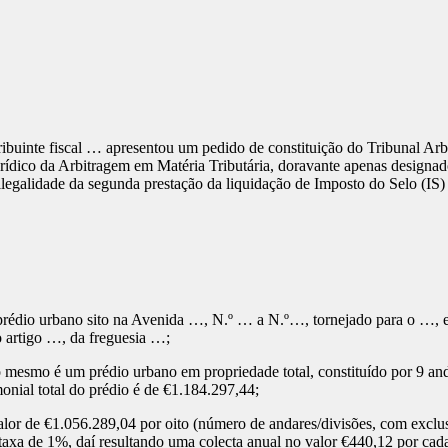
ribuinte fiscal … apresentou um pedido de constituição do Tribunal Arbi
Jurídico da Arbitragem em Matéria Tributária, doravante apenas designa
ilegalidade da segunda prestação da liquidação de Imposto do Selo (IS) 
édio urbano sito na Avenida …, N.º … a N.º…, tornejado para o …, em
o artigo …, da freguesia …;
mesmo é um prédio urbano em propriedade total, constituído por 9 anda
onial total do prédio é de €1.184.297,44;
lor de €1.056.289,04 por oito (número de andares/divisões, com exclus
 taxa de 1%, daí resultando uma colecta anual no valor €440,12 por cad