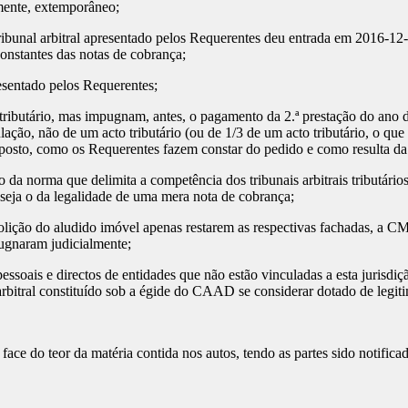
mente, extemporâneo;
ibunal arbitral apresentado pelos Requerentes deu entrada em 2016-12-
onstantes das notas de cobrança;
sentado pelos Requerentes;
utário, mas impugnam, antes, o pagamento da 2.ª prestação do ano d
lação, não de um acto tributário (ou de 1/3 de um acto tributário, o qu
posto, como os Requerentes fazem constar do pedido e como resulta da
a norma que delimita a competência dos tribunais arbitrais tributários, 
seja o da legalidade de uma mera nota de cobrança;
ção do aludido imóvel apenas restarem as respectivas fachadas, a CM
ugnaram judicialmente;
ssoais e directos de entidades que não estão vinculadas a esta jurisdiç
rbitral constituído sob a égide do CAAD se considerar dotado de legitim
ace do teor da matéria contida nos autos, tendo as partes sido notificada