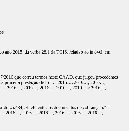
os:
ao ano 2015, da verba 28.1 da TGIS, relativo ao imóvel, em
 327/2016 que correu termos neste CAAD, que julgou procedentes
ça da primeira prestação de IS n.º: 2016…, 2016…, 2016…,
6…, 2016…, 2016…, 2016…, 2016…, 2016… e 2016…;
or de €5.434,24 referente aos documentos de cobrança n.ºs:
…, 2016…, 2016…, 2016…, 2016…, 2016…, 2016…,