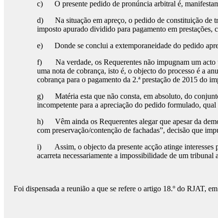
c) O presente pedido de pronúncia arbitral é, manifesta
d) Na situação em apreço, o pedido de constituição de tr
imposto apurado dividido para pagamento em prestações, c
e) Donde se conclui a extemporaneidade do pedido apre
f) Na verdade, os Requerentes não impugnam um acto trib
uma nota de cobrança, isto é, o objecto do processo é a anu
cobrança para o pagamento da 2.ª prestação de 2015 do im
g) Matéria esta que não consta, em absoluto, do conjunto d
incompetente para a apreciação do pedido formulado, qual 
h) Vêm ainda os Requerentes alegar que apesar da demoli
com preservação/contenção de fachadas”, decisão que imp
i) Assim, o objecto da presente acção atinge interesses pe
acarreta necessariamente a impossibilidade de um tribunal a
Foi dispensada a reunião a que se refere o artigo 18.º do RJAT, em f