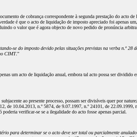
ocumento de cobrança correspondente à segunda prestação do acto de l
 a verdade é que o acto de liquidação de imposto apreciado foi apenas u
cluindo o valor que é agora objecto de novo pedido de pronúncia arbitra
tando-se do imposto devido pelas situações previstas na verba n.º 28 
 no CIMT
.”
nas um acto de liquidação anual, embora tal acto possa ser dividido em
 subjacente ao presente processo, possam ser divisíveis quer por nature
2, de 10.04.2013, n.º 5874, de 9.07.1997, n.º 24101, de 22.09.1999, n.
ó poderia verificar-se se a ilegalidade do acto fosse apenas parcial.
tério para determinar se o acto deve ser total ou parcialmente anulado 