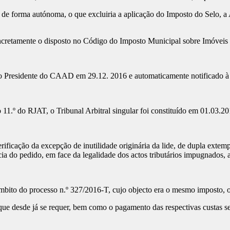
e forma autónoma, o que excluiria a aplicação do Imposto do Selo, a A
ncretamente o disposto no Código do Imposto Municipal sobre Imóveis
.mo Presidente do CAAD em 29.12. 2016 e automaticamente notificado à
 11.º do RJAT, o Tribunal Arbitral singular foi constituído em 01.03.20
ificação da excepção de inutilidade originária da lide, de dupla exte
cia do pedido, em face da legalidade dos actos tributários impugnados, 
âmbito do processo n.º 327/2016-T, cujo objecto era o mesmo imposto,
que desde já se requer, bem como o pagamento das respectivas custas s