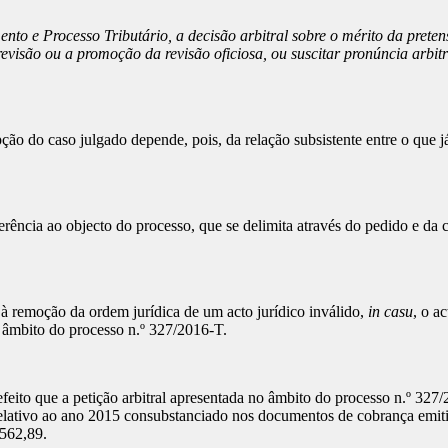
ento e Processo Tributário, a decisão arbitral sobre o mérito da prete
visão ou a promoção da revisão oficiosa, ou suscitar pronúncia arbitra
ção do caso julgado depende, pois, da relação subsistente entre o que j
ferência ao objecto do processo, que se delimita através do pedido e d
 à remoção da ordem jurídica de um acto jurídico inválido,
in casu
, o a
o âmbito do processo n.º 327/2016-T.
efeito que a petição arbitral apresentada no âmbito do processo n.º 327
relativo ao ano 2015 consubstanciado nos documentos de cobrança emitid
.562,89.