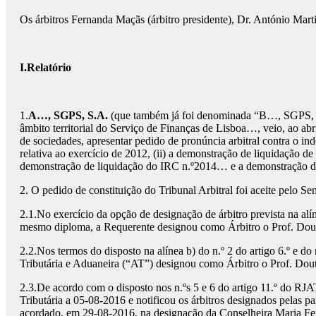
Os árbitros Fernanda Maçãs (árbitro presidente), Dr. António Mar
I.Relatório
1.
A…, SGPS, S.A.
(que também já foi denominada “B…, SGPS,
âmbito territorial do Serviço de Finanças de Lisboa…, veio, ao ab
de sociedades, apresentar pedido de pronúncia arbitral contra o i
relativa ao exercício de 2012, (ii) a demonstração de liquidaçã
demonstração de liquidação do IRC n.º2014… e a demonstração de
2. O pedido de constituição do Tribunal Arbitral foi aceite pelo
2.1.No exercício da opção de designação de árbitro prevista na alín
mesmo diploma, a Requerente designou como Árbitro o Prof. Dout
2.2.Nos termos do disposto na alínea b) do n.º 2 do artigo 6.º e d
Tributária e Aduaneira (“AT”) designou como Árbitro o Prof. Dout
2.3.De acordo com o disposto nos n.ºs 5 e 6 do artigo 11.º do R
Tributária a 05-08-2016 e notificou os árbitros designados pelas p
acordado, em 29-08-2016, na designação da Conselheira Maria Fe