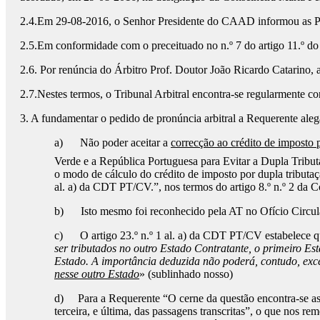
2.4.Em 29-08-2016, o Senhor Presidente do CAAD informou as Parte
2.5.Em conformidade com o preceituado no n.º 7 do artigo 11.º do
2.6. Por renúncia do Árbitro Prof. Doutor João Ricardo Catarino, 
2.7.Nestes termos, o Tribunal Arbitral encontra-se regularmente con
3. A fundamentar o pedido de pronúncia arbitral a Requerente alega
a) Não poder aceitar a
correcção ao crédito de imposto p
Verde e a República Portuguesa para Evitar a Dupla Tribu
o modo de cálculo do crédito de imposto por dupla tributaçã
al. a) da CDT PT/CV.”, nos termos do artigo 8.º n.º 2 da 
b) Isto mesmo foi reconhecido pela AT no Ofício Circul
c) O artigo 23.º n.º 1 al. a) da CDT PT/CV estabelece q
ser tributados no outro Estado Contratante, o primeiro E
Estado. A importância deduzida não poderá, contudo, ex
nesse outro Estado
» (sublinhado nosso)
d) Para a Requerente “O cerne da questão encontra-se as
terceira, e última, das passagens transcritas”, o que no