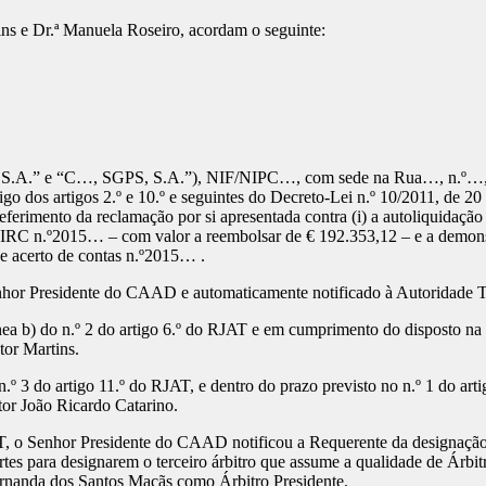
tins e Dr.ª Manuela Roseiro, acordam o seguinte:
 S.A.” e “C…, SGPS, S.A.”), NIF/NIPC…, com sede na Rua…, n.º…,
rigo dos artigos 2.º e 10.º e seguintes do Decreto-Lei n.º 10/2011, de 
ndeferimento da reclamação por si apresentada contra (i) a autoliquida
o de IRC n.º2015… – com valor a reembolsar de € 192.353,12 – e a demo
 acerto de contas n.º2015… .
 Senhor Presidente do CAAD e automaticamente notificado à Autoridade 
ea b) do n.º 2 do artigo 6.º do RJAT e em cumprimento do disposto na alí
or Martins.
o n.º 3 do artigo 11.º do RJAT, e dentro do prazo previsto no n.º 1 do a
or João Ricardo Catarino.
JAT, o Senhor Presidente do CAAD notificou a Requerente da designação
artes para designarem o terceiro árbitro que assume a qualidade de Árbi
rnanda dos Santos Maçãs como Árbitro Presidente.