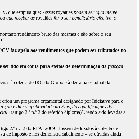
CV, que estipula que: «
essas
royalties
podem ser igualmente
soa que receber as
royalties
for o seu beneficiário efectivo,
o
 montante/rendimento bruto das mesmas
e não sobre o seu
o.”
PT/CV faz apelo aos rendimentos que podem ser tributados no
e ser tido em conta para efeitos de determinação da
fracção
enas à colecta de IRC do Grupo e à derrama estadual da
ue criou um programa orçamental designado por Iniciativa para o
ação e da competitividade do País, das qualificações dos
cial
» (artigo 2.º n.º 2 do referido diploma)”, tendo sido levadas a
igo 2.º n.º 2 do RFAI 2009 - fossem deduzidos à colecta de
iva de imposto e nos demonstra cabalmente – se dúvidas ainda