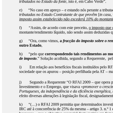
tributados no Estado da fonte
, isto é, em Cabo Verde”.
e) “No caso em apreço – e estando nós perante a tribut
tributadas no Estado Contratante de que provêm
[
in casu
,
imposto assim estabelecido não excederá 10% do montant
f) “Assim, de acordo com este preceito,
o imposto que 
montante/rendimento líquido, não sendo assim deduzidas qua
g) “Ora, como vimos,
a
fracção do imposto sobre o re
outro Estado
,
h) “pelo que
correspondendo tais rendimentos ao mo
de imposto
.” Solução acolhida, segundo a Requerente, p
i) Em relação aos benefícios fiscais instituídos pelo R
sociedade que os apurou – posição perfilhada pela AT – ma
j) Segundo a Requerente “O RFAI 2009 – que opera po
Investimento e o Emprego, que visava «
promover o cresci
Portugueses, da independência e da eficiência energética
efeito diversas alterações à legislação fiscal, designadame
k) “(…) o RFAI 2009 permitia que determinados investimen
IRC até à concorrência de 25% da mesma – artigo 3. n.º 1 