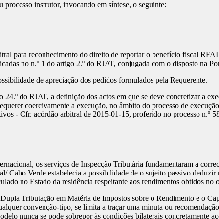
u processo instrutor, invocando em síntese, o seguinte:
al para reconhecimento do direito de reportar o benefício fiscal RFAI 
 indicadas no n.º 1 do artigo 2.º do RJAT, conjugada com o disposto na P
ibilidade de apreciação dos pedidos formulados pela Requerente.
4.º do RJAT, a definição dos actos em que se deve concretizar a execu
a requerer coercivamente a execução, no âmbito do processo de execução 
vos - Cfr. acórdão arbitral de 2015-01-15, proferido no processo n.º 5
rnacional, os serviços de Inspecção Tributária fundamentaram a correc
gal/ Cabo Verde estabelecia a possibilidade de o sujeito passivo deduzi
ulado no Estado da residência respeitante aos rendimentos obtidos no 
Dupla Tributação em Matéria de Impostos sobre o Rendimento e o Cap
lquer convenção-tipo, se limita a traçar uma minuta ou recomendação 
delo nunca se pode sobrepor às condições bilaterais concretamente aco