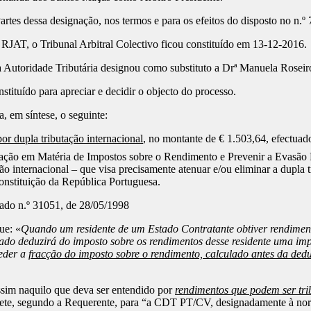
s dessa designação, nos termos e para os efeitos do disposto no n.º 7
 RJAT, o Tribunal Arbitral Colectivo ficou constituído em 13-12-2016.
a Autoridade Tributária designou como substituto a Drª Manuela Roseir
stituído para apreciar e decidir o objecto do processo.
, em síntese, o seguinte:
or dupla tributação internacional
, no montante de € 1.503,64, efectua
tação em Matéria de Impostos sobre o Rendimento e Prevenir a Evasão 
o internacional – que visa precisamente atenuar e/ou eliminar a dupla tr
Constituição da República Portuguesa.
ado n.º 31051, de 28/05/1998
ue: «
Quando um residente de um Estado Contratante obtiver rendimen
stado deduzirá do imposto sobre os rendimentos desse residente uma im
ceder a
fracção do imposto sobre o rendimento, calculado antes da ded
sim naquilo que deva ser entendido por
rendimentos que podem ser tri
s remete, segundo a Requerente, para “a CDT PT/CV, designadamente à n