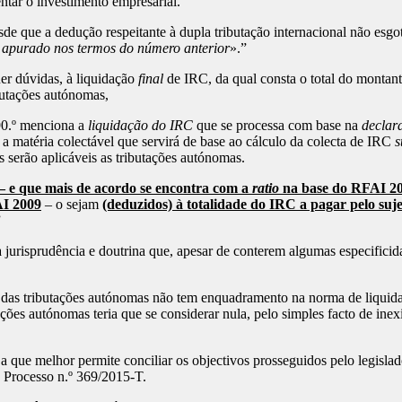
ntar o investimento empresarial.
ue a dedução respeitante à dupla tributação internacional não esgote a
 apurado nos termos do número anterior
».”
er dúvidas, à liquidação
final
de IRC, da qual consta o total do montante
butações autónomas,
0.º menciona a
liquidação do IRC
que se processa com base na
declar
a matéria colectável que servirá de base ao cálculo da colecta de IRC
s
s serão aplicáveis as tributações autónomas.
 2 – e que mais de acordo se encontra com a
ratio
na base do RFAI 2
AI 2009
– o sejam
(deduzidos) à totalidade do IRC a pagar pelo suj
”
risprudência e doutrina que, apesar de conterem algumas especificida
 das tributações autónomas não tem enquadramento na norma de liquid
ções autónomas teria que se considerar nula, pelo simples facto de inex
que melhor permite conciliar os objectivos prosseguidos pelo legislado
Processo n.º 369/2015-T.