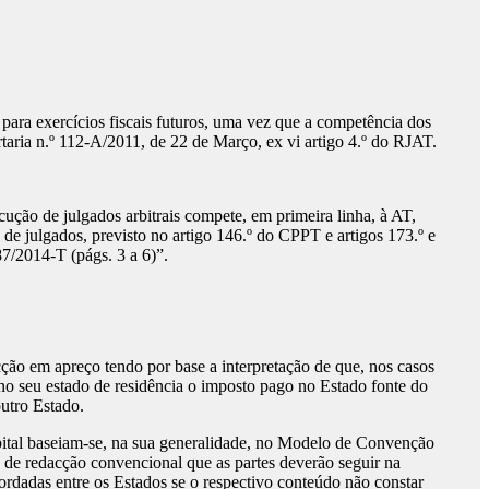
para exercícios fiscais futuros, uma vez que a competência dos
ortaria n.º 112-A/2011, de 22 de Março, ex vi artigo 4.º do RJAT.
ção de julgados arbitrais compete, em primeira linha, à AT,
de julgados, previsto no artigo 146.º do CPPT e artigos 173.º e
87/2014-T (págs. 3 a 6)”.
ção em apreço tendo por base a interpretação de que, nos casos
r no seu estado de residência o imposto pago no Estado fonte do
outro Estado.
ital baseiam-se, na sua generalidade, no Modelo de Convenção
de redacção convencional que as partes deverão seguir na
rdadas entre os Estados se o respectivo conteúdo não constar