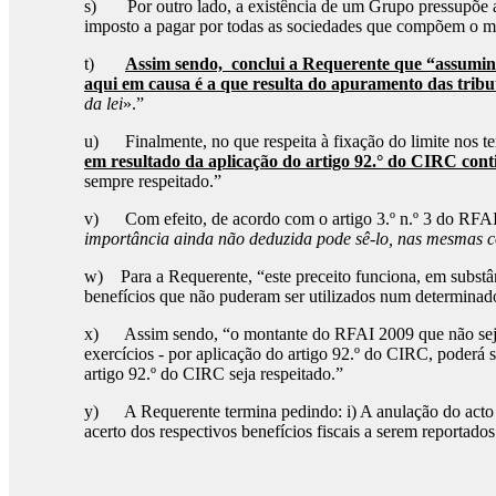
s) Por outro lado, a existência de um Grupo pressupõe a e
imposto a pagar por todas as sociedades que compõem o 
t)
Assim sendo, conclui a Requerente que “assumind
aqui em causa é a que resulta do apuramento das trib
da lei
».”
u) Finalmente, no que respeita à fixação do limite nos t
em resultado da aplicação do artigo 92.° do CIRC conti
sempre respeitado.”
v) Com efeito, de acordo com o artigo 3.º n.º 3 do RFAI
importância ainda não deduzida pode sê-lo, nas mesmas co
w) Para a Requerente, “este preceito funciona, em substân
benefícios que não puderam ser utilizados num determinado 
x) Assim sendo, “o montante do RFAI 2009 que não seja u
exercícios - por aplicação do artigo 92.º do CIRC, poderá s
artigo 92.º do CIRC seja respeitado.”
y) A Requerente termina pedindo: i) A anulação do acto 
acerto dos respectivos benefícios fiscais a serem reportado