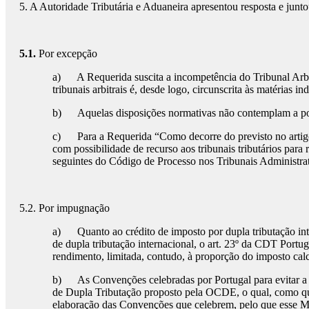
5. A Autoridade Tributária e Aduaneira apresentou resposta e junto
5.1.
Por excepção
a) A Requerida suscita a incompetência do Tribunal Arbitr
tribunais arbitrais é, desde logo, circunscrita às matérias
b) Aquelas disposições normativas não contemplam a poss
c) Para a Requerida “Como decorre do previsto no artigo 2
com possibilidade de recurso aos tribunais tributários par
seguintes do Código de Processo nos Tribunais Administrati
5.2. Por impugnação
a) Quanto ao crédito de imposto por dupla tributação inte
de dupla tributação internacional, o art. 23º da CDT Portu
rendimento, limitada, contudo, à proporção do imposto calc
b) As Convenções celebradas por Portugal para evitar a 
de Dupla Tributação proposto pela OCDE, o qual, como qua
elaboração das Convenções que celebrem, pelo que esse Mo