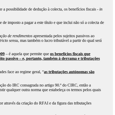
 possibilidade de dedução à colecta, os benefícios fiscais -
in
 de imposto a pagar a este título e que inclui não só a colecta de
ação de rendimentos
apresentada pelos sujeitos passivos ao
tricto sensu
, mas também o lucro tributável a partir do qual será
009
– é aquela que permite que
os benefícios fiscais que
eito passivo – e, portanto, também à derrama e tributações
des face ao regime geral, “
as tributações autónomas são
ação do IRC consagrada no artigo 90.º do CIRC, então a
istir qualquer outra norma que estabeleça os termos pelos quais
r através da criação do RFAI e da figura das tributações