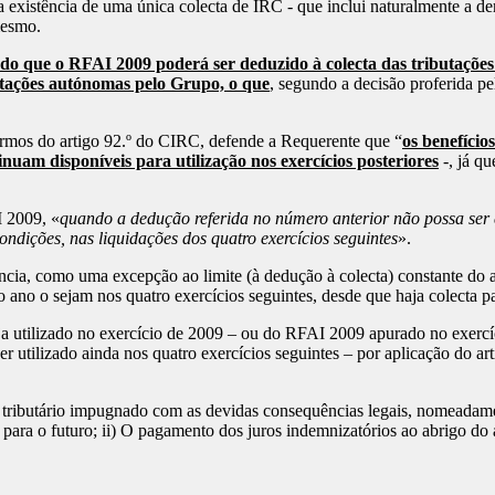
xistência de uma única colecta de IRC - que inclui naturalmente a derr
mesmo.
o que o RFAI 2009 poderá ser deduzido à colecta das tributações
utações autónomas pelo Grupo, o que
, segundo a decisão proferida 
ermos do artigo 92.º do CIRC, defende a Requerente que “
os benefício
nuam disponíveis para utilização nos exercícios posteriores
-, já qu
 2009, «
quando a dedução referida no número anterior não possa ser e
ndições, nas liquidações dos quatro exercícios seguintes
».
cia, como uma excepção ao limite (à dedução à colecta) constante do ar
ano o sejam nos quatro exercícios seguintes, desde que haja colecta par
tilizado no exercício de 2009 – ou do RFAI 2009 apurado no exercíci
er utilizado ainda nos quatro exercícios seguintes – por aplicação do ar
tributário impugnado com as devidas consequências legais, nomeadam
s para o futuro; ii) O pagamento dos juros indemnizatórios ao abrigo do