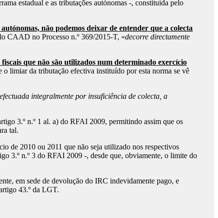
ama estadual e as tributações autónomas -, constituída pelo
 autónomas, não podemos deixar de entender que a colecta
pelo CAAD no Processo n.º 369/2015-T, «
decorre directamente
s fiscais que não são utilizados num determinado exercício
e o limiar da tributação efectiva instituído por esta norma se vê
fectuada integralmente por insuficiência de colecta, a
tigo 3.º n.º 1 al. a) do RFAI 2009, permitindo assim que os
a tal.
o de 2010 ou 2011 que não seja utilizado nos respectivos
tigo 3.º n.º 3 do RFAI 2009 -, desde que, obviamente, o limite do
ente, em sede de devolução do IRC indevidamente pago, e
 artigo 43.º da LGT.