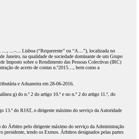
 …, …-… Lisboa (“Requerente” ou “A…”), localizada no
20 de Janeiro, na qualidade de sociedade dominante de um Grupo
ção de Imposto sobre o Rendimento das Pessoas Colectivas (IRC)
nstração de acerto de contas n.º2015…, bem como a
Tributária e Aduaneira em 28-06-2016.
nea g) do n.º 2 do artigo 10.º e no n.º 2 do artigo 11.º, do
rtigo 13.º do RJAT, o dirigente máximo do serviço da Autoridade
 do Árbitro pelo dirigente máximo do serviço da Administração
tro presidente, tendo os Exmos. Árbitros designados pelas partes