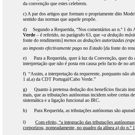
da convenção que estes celebrem.
c) A par dos artigos que formam o propriamente dito Mode
sentido das normas que aquele propõe.
d) Segundo a Requerida, “Nos comentários ao n.º 1 do
Verde
– é referido, no parágrafo 63, que «
a dedução máxim
fonte do rendimento]
menos as deduções autorizadas (espe
ao imposto efectivamente pago no Estado
[da fonte do ren
e) Para a Requerida, quer à luz da Convenção, quer do art
interpretação que não é posta em causa pelo facto de no ar
f) “Assim, a interpretação da requerente, porquanto não ab
1 al.a) da CDT Portugal/Cabo Verde.”
g) Quanto à pretensa dedução dos benefícios fiscais insti
mais, que as tributações autónomas incidem sobre certas de
sistemática e a ligação funcional ao IRC.
h) Para Requerida, as tributações autónomas são apurada
i)
Com efeito, “a integração das tributações autónomas
corporizou, nomeadamente, no quadro da alínea a) do n.º 1