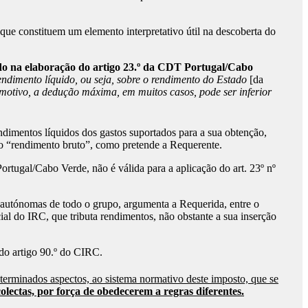
e constituem um elemento interpretativo útil na descoberta do
hido na elaboração do artigo 23.º da CDT Portugal/Cabo
imento líquido, ou seja, sobre o rendimento do Estado
[da
motivo, a dedução máxima, em muitos casos, pode ser inferior
ndimentos líquidos dos gastos suportados para a sua obtenção,
são “rendimento bruto”, como pretende a Requerente.
rtugal/Cabo Verde, não é válida para a aplicação do art. 23º nº
 autónomas de todo o grupo, argumenta a Requerida, entre o
al do IRC, que tributa rendimentos, não obstante a sua inserção
do artigo 90.º do CIRC.
terminados aspectos, ao sistema normativo deste imposto, que se
lectas, por força de obedecerem a regras diferentes.