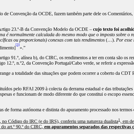
lo de Convenção da OCDE, fazem também parte dele os Comentários, qu
 Artigo 23.º-B da Convenção Modelo da OCDE –
cujo texto foi acol
a é normalmente calculada do mesmo modo que o imposto sobre o rend
cíficas ou proporcionais) conexas com tais rendimentos
(…).
Por esse 
[3]
dimento]
».”
igo 91.º, alínea b), do CIRC, os rendimentos a ter em conta são os re
tigo 12.º, n.º2, da Convenção Portugal/Cabo verde, se referir a expres
range a totalidade das situações que podem ocorrer a coberto da CDT Po
tuídos pelo RFAI 2009 à colecta da derrama estadual e das tributações
spesas e funcionam de modo diferente do que constitui o escopo essenci
s de forma autónoma e distinta do apuramento processado nos termos 
1
, no Código do IRC (e do IRS), conferiu uma natureza dualista
, em de
 do art.º 90.º do CIRC,
em apuramentos separados das respectivas co