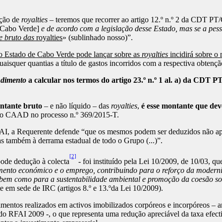
ação de
royalties
– teremos que recorrer ao artigo 12.º n.º 2 da CDT PT/
 Cabo Verde]
e de acordo com a legislação desse Estado, mas se a pes
e bruto das
royalties
» (sublinhado nosso)”.
o Estado de Cabo Verde pode lançar sobre as
royalties
incidirá sobre o
isquer quantias a título de gastos incorridos com a respectiva obtençã
ndimento
a calcular nos termos do artigo 23.º n.º 1 al. a) da CDT 
ntante bruto
– e não líquido – das
royalties
,
é esse montante que dev
elo CAAD no processo n.º 369/2015-T.
FAI, a Requerente defende “que os mesmos podem ser deduzidos não ap
s também à derrama estadual de todo o Grupo (...)”.
[2]
de dedução à colecta
- foi instituído pela Lei 10/2009, de 10/03, q
mento económico e o emprego, contribuindo para o reforço da moderniz
, bem como para a sustentabilidade ambiental e promoção da coesão so
nte em sede de IRC (artigos 8.º e 13.ºda Lei 10/2009).
tos realizados em activos imobilizados corpóreos e incorpóreos – art
do RFAI 2009 -, o que representa uma redução apreciável da taxa efect